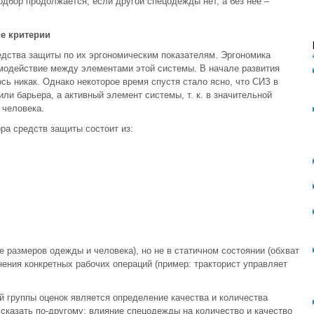
одбор продолжается, если другой спецодежды нет, а без нее –
ие критерии
едства защиты по их эргономическим показателям. Эргономика
модействие между элементами этой системы. В начале развития
ь никак. Однако некоторое время спустя стало ясно, что СИЗ в
ли барьера, а активный элемент системы, т. к. в значительной
 человека.
ра средств защиты состоит из:
 размеров одежды и человека), но не в статичном состоянии (обхват
нения конкретных рабочих операций (пример: тракторист управляет
й группы оценок является определение качества и количества
сказать по-другому: влияние спецодежды на количество и качество