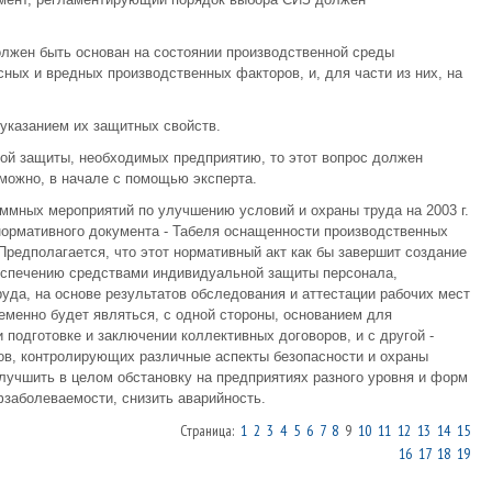
олжен быть основан на состоянии производственной среды
асных и вредных производственных факторов, и, для части из них, на
указанием их защитных свойств.
ой защиты, необходимых предприятию, то этот вопрос должен
зможно, в начале с помощью эксперта.
ммных мероприятий по улучшению условий и охраны труда на 2003 г.
нормативного документа - Табеля оснащенности производственных
редполагается, что этот нормативный акт как бы завершит создание
еспечению средствами индивидуальной защиты персонала,
уда, на основе результатов обследования и аттестации рабочих мест
еменно будет являться, с одной стороны, основанием для
подготовке и заключении коллективных договоров, и с другой -
ов, контролирующих различные аспекты безопасности и охраны
улучшить в целом обстановку на предприятиях разного уровня и форм
заболеваемости, снизить аварийность.
Страница:
1
2
3
4
5
6
7
8
9
10
11
12
13
14
15
16
17
18
19