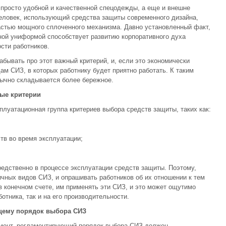
 просто удобной и качественной спецодежды, а еще и внешне
еловек, использующий средства защиты современного дизайна,
астью мощного сплоченного механизма. Давно установленный факт,
ной униформой способствует развитию корпоративного духа
сти работников.
абывать про этот важный критерий, и, если это экономически
ам СИЗ, в которых работнику будет приятно работать. К таким
бычно складывается более бережное.
ные критерии
плуатационная группа критериев выбора средств защиты, таких как:
тв во время эксплуатации;
редственно в процессе эксплуатации средств защиты. Поэтому,
чных видов СИЗ, и опрашивать работников об их отношении к тем
в конечном счете, им применять эти СИЗ, и это может ощутимо
отника, так и на его производительности.
ющему порядок выбора СИЗ
умент, регламентирующий порядок выбора СИЗ должен