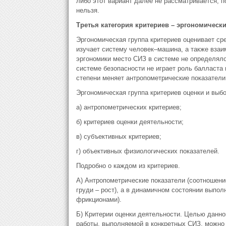
либо этот вариант далее не рассматривается, п
нельзя.
Третья категория критериев – эргономическ
Эргономическая группа критериев оценивает ср
изучает систему человек–машина, а также взаи
эргономики место СИЗ в системе не определялос
системе безопасности не играет роль балласта и
степени меняет антропометрические показатели
Эргономическая группа критериев оценки и выбо
а) антропометрических критериев;
б) критериев оценки деятельности;
в) субъективных критериев;
г) объективных физиологических показателей.
Подробно о каждом из критериев.
А) Антропометрические показатели (соотношение
груди – рост), а в динамичном состоянии выпол
фрикционами).
Б) Критерии оценки деятельности. Целью данно
работы, выполняемой в конкретных СИЗ, можно 