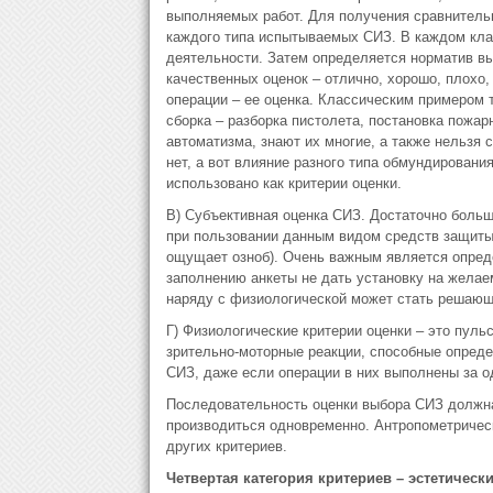
выполняемых работ. Для получения сравнитель
каждого типа испытываемых СИЗ. В каждом кла
деятельности. Затем определяется норматив вы
качественных оценок – отлично, хорошо, плохо,
операции – ее оценка. Классическим примером т
сборка – разборка пистолета, постановка пожар
автоматизма, знают их многие, а также нельзя 
нет, а вот влияние разного типа обмундировани
использовано как критерии оценки.
В) Субъективная оценка СИЗ. Достаточно боль
при пользовании данным видом средств защиты (
ощущает озноб). Очень важным является опреде
заполнению анкеты не дать установку на желае
наряду с физиологической может стать решающе
Г) Физиологические критерии оценки – это пуль
зрительно-моторные реакции, способные опреде
СИЗ, даже если операции в них выполнены за о
Последовательность оценки выбора СИЗ должна
производиться одновременно. Антропометрическ
других критериев.
Четвертая категория критериев – эстетическ