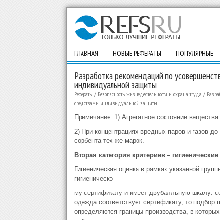
ГЛАВНАЯ
НОВЫЕ РЕФЕРАТЫ
ПОПУЛЯРНЫЕ
Разработка рекомендаций по усовершенст
индивидуальной защиты
Рефераты
/
Безопасность жизнедеятельности и охрана труда
/
Разра
средствами индивидуальной защиты
Примечание: 1) Агрегатное состояние вещества: 
2) При концентрациях вредных паров и газов д
сорбента тех же марок.
Вторая категория критериев – гигиенические
Гигиеническая оценка в рамках указанной груп
гигиеническо
му сертификату и имеет двубалльную шкалу: со
одежда соответствует сертификату, то подбор п
определяются границы производства, в которых 