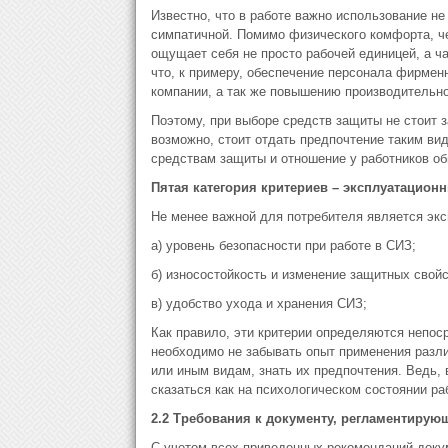
Известно, что в работе важно использование не
симпатичной. Помимо физического комфорта, ч
ощущает себя не просто рабочей единицей, а ч
что, к примеру, обеспечение персонала фирмен
компании, а так же повышению производительно
Поэтому, при выборе средств защиты не стоит з
возможно, стоит отдать предпочтение таким вид
средствам защиты и отношение у работников о
Пятая категория критериев – эксплуатацион
Не менее важной для потребителя является экс
а) уровень безопасности при работе в СИЗ;
б) износостойкость и изменение защитных свойс
в) удобство ухода и хранения СИЗ;
Как правило, эти критерии определяются непос
необходимо не забывать опыт применения разли
или иным видам, знать их предпочтения. Ведь, 
сказаться как на психологическом состоянии раб
2.2 Требования к документу, регламентиру
С учетом всех приведенных рекомендаций док