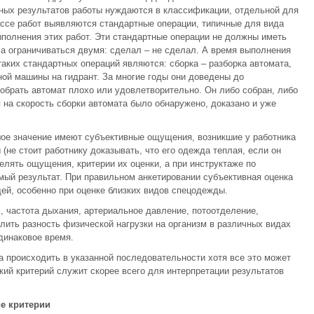
ных результатов работы нуждаются в классификации, отдельной для
ссе работ выявляются стандартные операции, типичные для вида
полнения этих работ. Эти стандартные операции не должны иметь
 а ограничиваться двумя: сделал – не сделал. А время выполнения
аких стандартных операций являются: сборка – разборка автомата,
ной машины на гидрант. За многие годы они доведены до
собрать автомат плохо или удовлетворительно. Он либо собран, либо
я на скорость сборки автомата было обнаружено, доказано и уже
шое значение имеют субъективные ощущения, возникшие у работника
не стоит работнику доказывать, что его одежда теплая, если он
лять ощущения, критерии их оценки, а при инструктаже по
мый результат. При правильном анкетировании субъективная оценка
й, особенно при оценке близких видов спецодежды.
с, частота дыхания, артериальное давление, потоотделение,
лить разность физической нагрузки на организм в различных видах
динаковое время.
 происходить в указанной последовательности хотя все это может
ий критерий служит скорее всего для интерпретации результатов
ие критерии