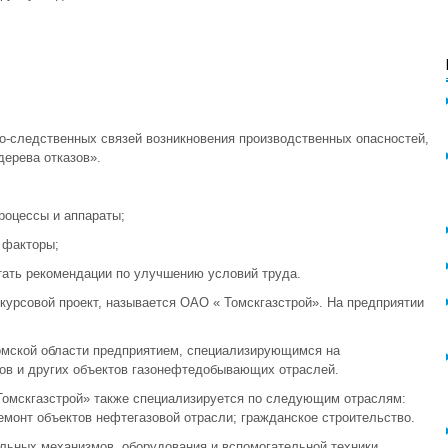
о-следственных связей возникновения производственных опасностей,
дерева отказов».
роцессы и аппараты;
 факторы;
отать рекомендации по улучшению условий труда.
курсовой проект, называется ОАО « Томскгазстрой». На предприятии
омской области предприятием, специализирующимся на
ов и других объектов газонефтедобывающих отраслей.
омскгазстрой» также специализируется по следующим отраслям:
емонт объектов нефтегазовой отрасли; гражданское строительство.
льных механизмов, оборудования и вспомогательной техники,