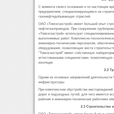
С момента своего основания и по настоящее вр
предприятием, специализирующимся на строител
газонефтедобывающих отраслей.
ОАО «Томскгазстрой» имеет большой опыт стр
нефтегазопроводов. При сооружении трубопров
«Томскгазстрой» использует специализированны
выполняемых работ. Комплексно-технологическ
инженерно-техническим персоналом, обеспечен
оборудования, позволяющих вести строительст
"Томскгазстрой" имеет собственную лаборатор
аттестованными специалистами, позволяющую в
изоляции.
2.2 Т
Одним из основных направлений деятельности 
инфраструктуры.
При комплексном обустройстве месторождений 
дорог и подъездных путей, для чего имеется в
рабочие и инженерно-технические работники об
2.3 Строительство 
ОАО «Томскгазстрой» имеет богатый опыт строит