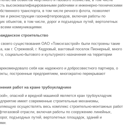
ность высококвалифицированными рабочими и инженерно-техническими
бственного транспорта, в том числе речного флота, позволяет
тве и реконструкции газонефтепроводов, включая работы по
х объектов, в том числе, дорог и подъездных путей, вертолетных
 всеми коммуникациями.
ражданское строительство
д своего существования ОАО «Томскгазстрой» были построены такие
, как г. Стрежевой, г. Кедровый, вахтовый поселок Пионерный, много
о, социально-бытового и культурного назначения на территории
арекомендовало себя как надежного и добросовестного партнера, о
екты, построенные предприятием, многократно перекрывают
нения работ на кране трубоукладчике
ой», опасной и вредной машиной является кран трубоукладчик
едприятие имеет современные строительные механизмы,
воляющую осуществлять весь комплекс строительно-монтажных работ
ефтегазовой отрасли, включая работы по сооружению линейных,
орог, подъездных путей, вертолетных площадок, зданий и
ями.