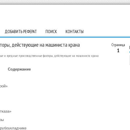
ДОБАВИТЬ РЕФЕРАТ
ПОИСК
КОНТАКТЫ
торы, действующие на машиниста крана
Страница
1
ые и вредные производственные факторы, действующие на машиниста крана
Содержание
рой»
тказа»
ры
трубоукладчике