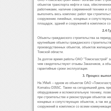
объектов транспорта нефти и газа, обеспечен
работниками, наличие современной техники и со
выполнять весь комплекс работ при строительс
сооружению линейных, концевых и сопутствующи
площадок, зданий и сооружений в комплексе со
2.4 Г
Объекты гражданского строительства за перио
крупнейшие объекты гражданского строительства
производственных объектов, объектов жилищног
Томской области.
За долгое время работы ОАО "Томскгазстрой" з
чем свидетельствуют отзывы Заказчиков, а объ
гарантийные сроки эксплуатации.
3. Процесс выпол
На УМиА – одном из объектов ОАО «Томскгазстр
Komatsu D355C. Также на сегодняшний день пр
оборудование и вспомогательную технику, поз
при строительстве и реконструкции объектов н
концевых и сопутствующих объектов, а так же д
сооружений в комплексе со всеми коммуникаци