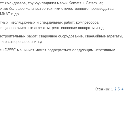
 бульдозера, трубоукладчики марки Komatsu, Caterpillar,
 так же большое количество техники отечественного производства.
 МКАТ и др.
тных, изоляционных и специальных работ: компрессора,
яционно-очистные агрегаты, рентгеновские аппараты и т.д.
строительных работ: сварочное оборудование, сваебойные агрегаты,
 и растворонасосы и т.д.
atsu D355C машинист может подвергаться следующим негативным
Страница: 1
2
3
4