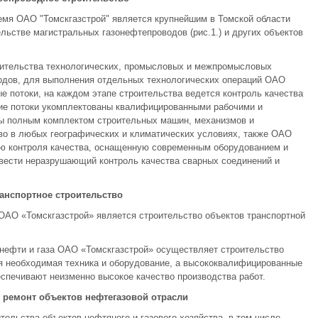
емя ОАО "Томскгазстрой" является крупнейшим в Томской области
ьстве магистральных газонефтепроводов (рис.1.) и других объектов
оительства технологических, промысловых и межпромысловых
одов, для выполнения отдельных технологических операций ОАО
е потоки, на каждом этапе строительства ведется контроль качества
ие потоки укомплектованы квалифицированными рабочими и
ы полным комплектом строительных машин, механизмов и
во в любых географических и климатических условиях, также ОАО
ию контроля качества, оснащенную современным оборудованием и
ести неразрушающий контроль качества сварных соединений и
ранспортное строительство
ОАО «Томскгазстрой» является строительство объектов транспортной
нефти и газа ОАО «Томскгазстрой» осуществляет строительство
ся необходимая техника и оборудование, а высококвалифицированные
еспечивают неизменно высокое качество производства работ.
и ремонт объектов нефтегазовой отрасли
ельства объектов нефтяного и газового хозяйства, в том числе