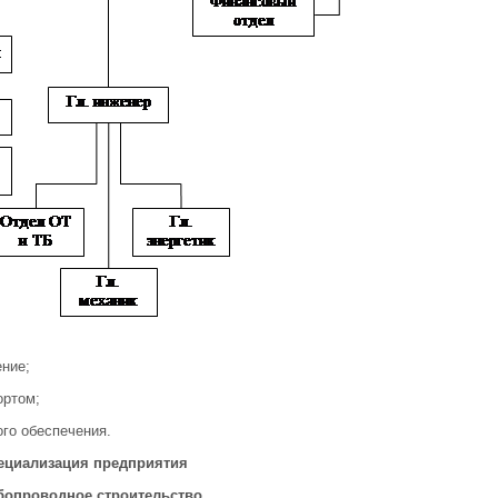
ние;
ортом;
го обеспечения.
пециализация предприятия
убопроводное строительство