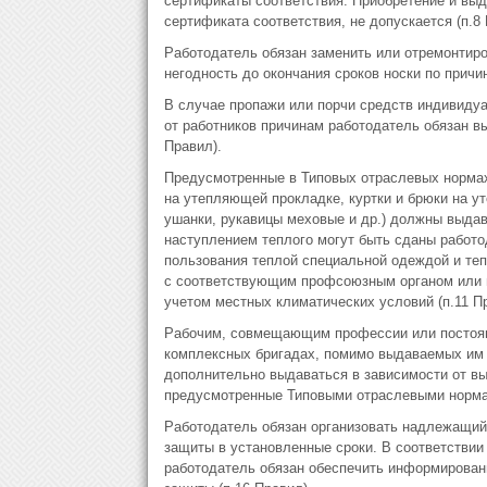
сертификаты соответствия. Приобретение и вы
сертификата соответствия, не допускается (п.8 
Работодатель обязан заменить или отремонтир
негодность до окончания сроков носки по причи
В случае пропажи или порчи средств индивиду
от работников причинам работодатель обязан в
Правил).
Предусмотренные в Типовых отраслевых нормах
на утепляющей прокладке, куртки и брюки на у
ушанки, рукавицы меховые и др.) должны выдав
наступлением теплого могут быть сданы работ
пользования теплой специальной одеждой и те
с соответствующим профсоюзным органом или 
учетом местных климатических условий (п.11 Пр
Рабочим, совмещающим профессии или постоян
комплексных бригадах, помимо выдаваемых им
дополнительно выдаваться в зависимости от в
предусмотренные Типовыми отраслевыми норма
Работодатель обязан организовать надлежащий 
защиты в установленные сроки. В соответствии
работодатель обязан обеспечить информирован