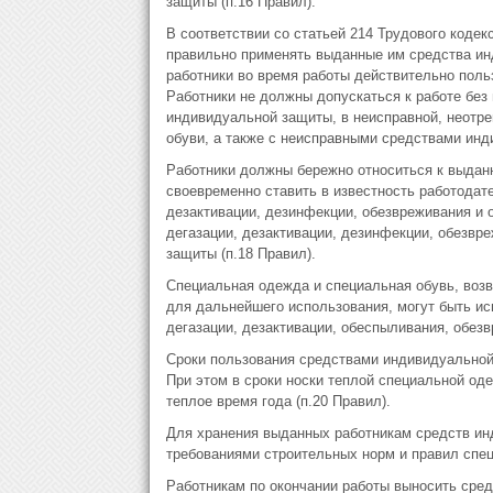
защиты (п.16 Правил).
В соответствии со статьей 214 Трудового коде
правильно применять выданные им средства ин
работники во время работы действительно пол
Работники не должны допускаться к работе без
индивидуальной защиты, в неисправной, неотре
обуви, а также с неисправными средствами ин
Работники должны бережно относиться к выдан
своевременно ставить в известность работодате
дезактивации, дезинфекции, обезвреживания и 
дегазации, дезактивации, дезинфекции, обезвр
защиты (п.18 Правил).
Специальная одежда и специальная обувь, возв
для дальнейшего использования, могут быть ис
дегазации, дезактивации, обеспыливания, обезв
Сроки пользования средствами индивидуальной
При этом в сроки носки теплой специальной од
теплое время года (п.20 Правил).
Для хранения выданных работникам средств ин
требованиями строительных норм и правил спец
Работникам по окончании работы выносить сре