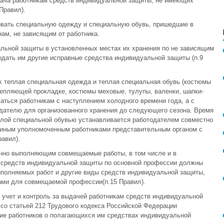
дача работникам средств индивидуальной защиты, не имеющих
Правил).
овать специальную одежду и специальную обувь, пришедшие в
нам, не зависящим от работника.
альной защиты в установленных местах их хранения по не зависящим
ыдать им другие исправные средства индивидуальной защиты (п.9
 теплая специальная одежда и теплая специальная обувь (костюмы
тепляющей прокладке, костюмы меховые, тулупы, валенки, шапки-
аться работникам с наступлением холодного времени года, а с
одателю для организованного хранения до следующего сезона. Время
плой специальной обувью устанавливается работодателем совместно
иным уполномоченным работниками представительным органом с
авил).
но выполняющим совмещаемые работы, в том числе и в
 средств индивидуальной защиты по основной профессии должны
ыполняемых работ и другие виды средств индивидуальной защиты,
ми для совмещаемой профессии(п.15 Правил).
учет и контроль за выдачей работникам средств индивидуальной
 со статьей 212 Трудового кодекса Российской Федерации
ие работников о полагающихся им средствах индивидуальной