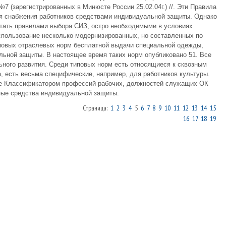
№7 (зарегистрированных в Минюсте России 25.02.04г.) //. Эти Правила
я снабжения работников средствами индивидуальной защиты. Однако
стать правилами выбора СИЗ, остро необходимыми в условиях
спользование несколько модернизированных, но составленных по
повых отраслевых норм бесплатной выдачи специальной одежды,
льной защиты. В настоящее время таких норм опубликовано 51. Все
ного развития. Среди типовых норм есть относящиеся к сквозным
, есть весьма специфические, например, для работников культуры.
е Классификатором профессий рабочих, должностей служащих ОК
ные средства индивидуальной защиты.
Страница:
1
2
3
4
5
6
7
8
9
10
11
12
13
14
15
16
17
18
19