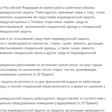
кса Российской Федерации во время работы работники обязаны
дивидуальной защиты. Работодатель принимает меры к тому, чтобы
ьзовались выданными им средствами индивидуальной защиты.
 предусмотренных в Типовых отраслевых нормах средств
монтированной, загрязненной специальной одежде и специальной
дивидуальной защиты.
ным в их пользование средствам индивидуальной защиты,
ля о необходимости химчистки, стирки, сушки, ремонта, дегазации,
обеспыливания специальной одежды, а также сушки, ремонта,
еживания специальной обуви и других средств индивидуальной
ращенные работниками по истечении сроков носки, но еще годные
пользованы по назначению после стирки, чистки, дезинфекции,
реживания и ремонта (п.19 Правил).
 защиты исчисляются со дня фактической выдачи их работникам.
ежды и теплой специальной обуви включается и время ее хранения в
дивидуальной защиты работодатель предоставляет в соответствии с
иально оборудованные помещения (гардеробные) (п.23 Правил).
дства индивидуальной защиты за пределы организации запрещается.