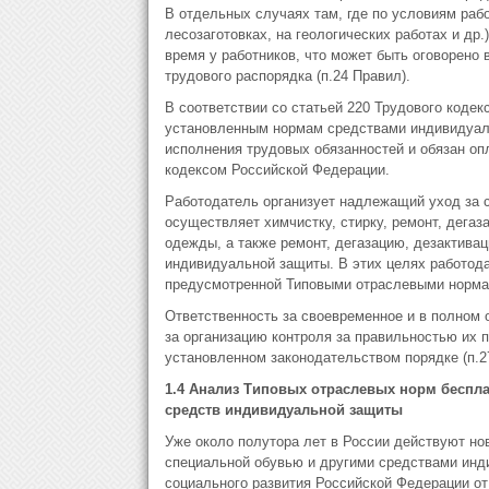
В отдельных случаях там, где по условиям раб
лесозаготовках, на геологических работах и др
время у работников, что может быть оговорено 
трудового распорядка (п.24 Правил).
В соответствии со статьей 220 Трудового кодек
установленным нормам средствами индивидуаль
исполнения трудовых обязанностей и обязан оп
кодексом Российской Федерации.
Работодатель организует надлежащий уход за 
осуществляет химчистку, стирку, ремонт, дега
одежды, а также ремонт, дегазацию, дезактива
индивидуальной защиты. В этих целях работод
предусмотренной Типовыми отраслевыми нормам
Ответственность за своевременное и в полном
за организацию контроля за правильностью их 
установленном законодательством порядке (п.2
1.4 Анализ Типовых отраслевых норм беспл
средств индивидуальной защиты
Уже около полутора лет в России действуют но
специальной обувью и другими средствами инд
социального развития Российской Федерации от