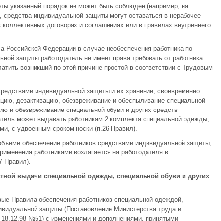
оты указанный порядок не может быть соблюден (например, на
.), средства индивидуальной защиты могут оставаться в нерабочее
в коллективных договорах и соглашениях или в правилах внутреннего
са Российской Федерации в случае необеспечения работника по
ной защиты работодатель не имеет права требовать от работника
латить возникший по этой причине простой в соответствии с Трудовым
средствами индивидуальной защиты и их хранение, своевременно
зацию, дезактивацию, обезвреживание и обеспыливание специальной
цию и обезвреживание специальной обуви и других средств
атель может выдавать работникам 2 комплекта специальной одежды,
и, с удвоенным сроком носки (п.26 Правил).
 объеме обеспечение работников средствами индивидуальной защиты,
применения работниками возлагается на работодателя в
7 Правил).
атной выдачи специальной одежды, специальной обуви и других
вые Правила обеспечения работников специальной одеждой,
ивидуальной защиты (Постановление Министерства труда и
 18.12.98 №51) с изменениями и дополнениями, принятыми