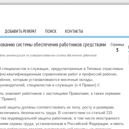
ДОБАВИТЬ РЕФЕРАТ
ПОИСК
КОНТАКТЫ
вованию системы обеспечения работников средствами
Страница
5
ботка рекомендаций по усовершенствованию системы обеспечения работников
 специалистов и служащих, предусмотренные в Типовых отраслевых
ифно-квалификационным справочником работ и профессий рабочих,
бочих, которым устанавливаются месячные оклады,
оводителей, специалистов и служащих (п.4 Правил) //.
ль знакомит работников с настоящими Правилами, а также нормами
 Правил).
ой защиты должны соответствовать их полу, росту и размерам,
спечивать безопасность труда. В соответствии со статьей 215
тва индивидуальной защиты работников, в том числе иностранного
ниям охраны труда, установленным в Российской Федерации, и иметь