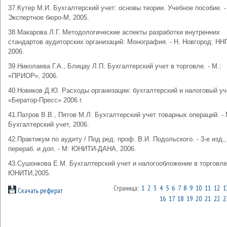
37.Кутер М.И. Бухгалтерский учет: основы теории. Учебное пособие. -
Экспертное бюро-М, 2005.
38.Макарова Л.Г. Методологические аспекты разработки внутренних
стандартов аудиторских организаций: Монография. - Н. Новгород: ННГ
2006.
39.Николаева Г.А., Блицау Л.П. Бухгалтерский учет в торговле. - М.:
«ПРИОР», 2006.
40.Новиков Д.Ю. Расходы организации: бухгалтерский и налоговый уче
«Бератор-Пресс» 2006 г.
41.Патров В.В., Пятов М.Л. Бухгалтерский учет товарных операций. - 
Бухгалтерский учет, 2006.
42.Практикум по аудиту / Под ред. проф. В.И. Подольского. - 3-е изд.,
перераб. и доп. - М: ЮНИТИ-ДАНА, 2006.
43.Сушонкова Е.М. Бухгалтерский учет и налогообложение в торговле.
ЮНИТИ,2005.
Страница:
1
2
3
4
5
6
7
8
9
10
11
12
1
Скачать реферат
16
17
18
19
20
21
22
2