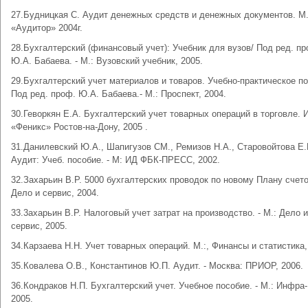
27.Будницкая С. Аудит денежных средств и денежных документов. М.
«Аудитор» 2004г.
28.Бухгалтерский (финансовый учет): Учебник для вузов/ Под ред. пр
Ю.А. Бабаева. - М.: Вузовский учебник, 2005.
29.Бухгалтерский учет материалов и товаров. Учебно-практическое по
Под ред. проф. Ю.А. Бабаева.- М.: Проспект, 2004.
30.Геворкян Е.А. Бухгалтерский учет товарных операций в торговле. 
«Феникс» Ростов-на-Дону, 2005 .
31.Данилевский Ю.А., Шапигузов СМ., Ремизов Н.А., Старовойтова Е.
Аудит: Учеб. пособие. - М: ИД ФБК-ПРЕСС, 2002.
32.Захарьин В.Р. 5000 бухгалтерских проводок по новому Плану счетов
Дело и сервис, 2004.
33.3ахарьин В.Р. Налоговый учет затрат на производство. - М.: Дело и
сервис, 2005.
34.Карзаева Н.Н. Учет товарных операций. М.:, Финансы и статистика,
35.Ковалева О.В., Константинов Ю.П. Аудит. - Москва: ПРИОР, 2006.
36.Кондраков Н.П. Бухгалтерский учет. Учебное пособие. - М.: Инфра
2005.