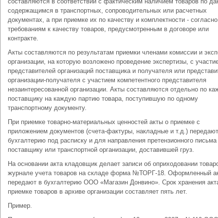
составляются в соответствии с фактическим наличием товаров по да
содержащимся в транспортных, сопроводительных или расчетных
документах, а при приемке их по качеству и комплектности - согласно
требованиям к качеству товаров, предусмотренным в договоре или
контракте.
Акты составляются по результатам приемки членами комиссии и экс
организации, на которую возложено проведение экспертизы, с участи
представителей организаций поставщика и получателя или представ
организации-получателя с участием компетентного представителя
незаинтересованной организации. Акты составляются отдельно по к
поставщику на каждую партию товара, поступившую по одному
транспортному документу.
При приемке товарно-материальных ценностей акты о приемке с
приложением документов (счета-фактуры, накладные и т.д.) передают
бухгалтерию под расписку и для направления претензионного письма
поставщику или транспортной организации, доставившей груз.
На основании акта кладовщик делает записи об оприходовании товар
журнале учета товаров на складе форма №ТОРГ-18. Оформленный а
передают в бухгалтерию ООО «Магазин Донвино». Срок хранения акт
приемке товаров в архиве организации составляет пять лет.
Пример.