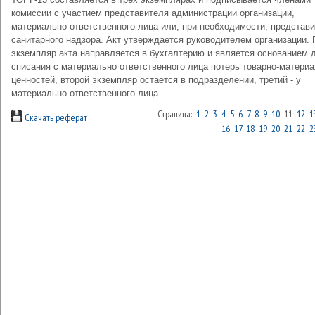
комиссии с участием представителя администрации организации,
материально ответственного лица или, при необходимости, представ
санитарного надзора. Акт утверждается руководителем организации.
экземпляр акта направляется в бухгалтерию и является основанием 
списания с материально ответственного лица потерь товарно-матери
ценностей, второй экземпляр остается в подразделении, третий - у
материально ответственного лица.
Страница:
1
2
3
4
5
6
7
8
9
10
11
12
1
Скачать реферат
16
17
18
19
20
21
22
2