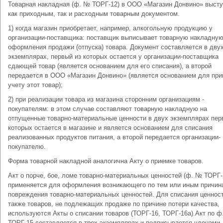
Товарная накладная (ф. № ТОРГ-12) в ООО «Магазин Донвино» высту
как приходным, так и расходным товарным документом.
1) когда магазин приобретает, например, алкогольную продукцию у
организации-поставщика: поставщик выписывает товарную накладну
оформления продажи (отпуска) товара. Документ составляется в дву
экземплярах, первый из которых остается у организации-поставщика
сдающей товар (является основанием для его списания), а второй
передается в ООО «Магазин Донвино» (является основанием для при
учету этот товар);
2) при реализации товара из магазина сторонним организациям -
покупателям: в этом случае составляют товарную накладную на
отпущенные товарно-материальные ценности в двух экземплярах пер
которых остается в магазине и является основанием для списания
реализованных продуктов питания, а второй передается организации-
покупателю.
Форма товарной накладной аналогична Акту о приемке товаров.
Акт о порче, бое, ломе товарно-материальных ценностей (ф. № ТОРГ-
применяется для оформления возникающего по тем или иным причин
повреждения товарно-материальных ценностей. Для списания ценност
также товаров, не подлежащих продаже по причине потери качества,
используются Акты о списании товаров (ТОРГ-16, ТОРГ-16а).Акт по 
ТОРГ-15 составляется в трех экземплярах и подписывается членами