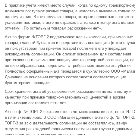
В практике учета имеют место случаи, когда по одному транспортном
документу поступают разные товары, а недостача выявлена только п
одному из них. В этих случаях товары, которые полностью соответст
условиям поставки, в акте не отражают, а только в конце акта делают
отметку: «По остальным товарам расхождений нет».
Акт по форме №ТОРГ-2 подписывают члены комиссии, принимавшие
товары, главный бухгалтер и представитель поставщика (в том случа
он присутствовал при приемке товара) после чего его утверждает
руководитель организации. Он служит основанием для составления
претензионного письма поставщику или транспортной организации, ес
ее вине образовалась недостача, с требованием возместить убытки.
Полностью оформленный акт передается в бухгалтерию ООО «Магаз
Донвино» на основании которого составляются соответствующие
бухгалтерские проводки.
Срок хранения акта об установленном расхождении по количеству и
качеству при приемке товарно-материальных ценностей в архиве
организации составляет пять лет.
Акт по ф. № ТОРГ-2 составляется в четырех экземплярах, по ф. № Т
в пяти экземплярах. В ООО «Магазин Донвино» акты по ф. № ТОРГ-2
ТОРГ-3 за всю деятельность организации не составлялись, ввиду
отсутствия расхождений фактически поступивших грузов с данными
сопроводительных документов поставщика.