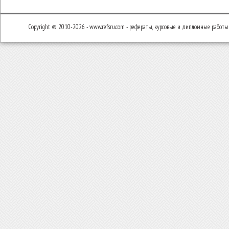
Copyright © 2010-2026 - www.refsru.com - рефераты, курсовые и дипломные работы