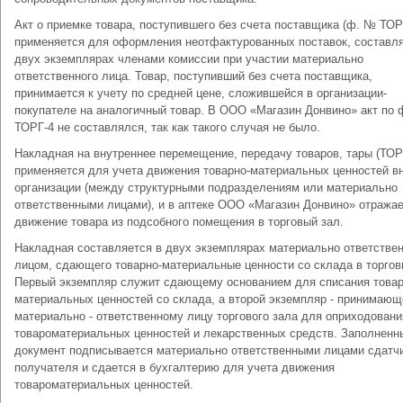
Акт о приемке товара, поступившего без счета поставщика (ф. № ТОРГ
применяется для оформления неотфактурованных поставок, составля
двух экземплярах членами комиссии при участии материально
ответственного лица. Товар, поступивший без счета поставщика,
принимается к учету по средней цене, сложившейся в организации-
покупателе на аналогичный товар. В ООО «Магазин Донвино» акт по 
ТОРГ-4 не составлялся, так как такого случая не было.
Накладная на внутреннее перемещение, передачу товаров, тары (ТОРГ
применяется для учета движения товарно-материальных ценностей в
организации (между структурными подразделениям или материально
ответственными лицами), и в аптеке ООО «Магазин Донвино» отража
движение товара из подсобного помещения в торговый зал.
Накладная составляется в двух экземплярах материально ответстве
лицом, сдающего товарно-материальные ценности со склада в торгов
Первый экземпляр служит сдающему основанием для списания товар
материальных ценностей со склада, а второй экземпляр - принимаю
материально - ответственному лицу торгового зала для оприходовани
товароматериальных ценностей и лекарственных средств. Заполненн
документ подписывается материально ответственными лицами сдатчи
получателя и сдается в бухгалтерию для учета движения
товароматериальных ценностей.