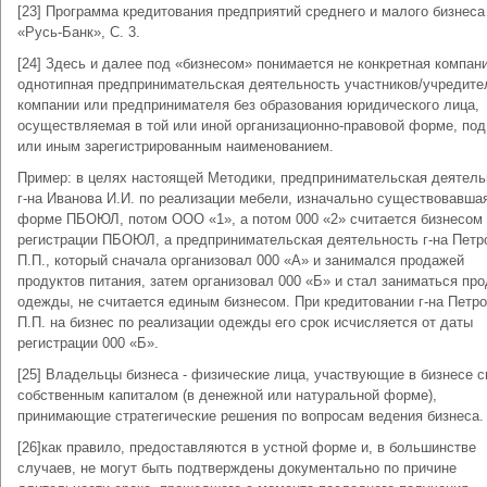
[23] Программа кредитования предприятий среднего и малого бизнес
«Русь-Банк», С. 3.
[24] Здесь и далее под «бизнесом» понимается не конкретная компани
однотипная предпринимательская деятельность участников/учредите
компании или предпринимателя без образования юридического лица,
осуществляемая в той или иной организационно-правовой форме, под
или иным зарегистрированным наименованием.
Пример: в целях настоящей Методики, предпринимательская деятель
г-на Иванова И.И. по реализации мебели, изначально существовавша
форме ПБОЮЛ, потом ООО «1», а потом 000 «2» считается бизнесом 
регистрации ПБОЮЛ, а предпринимательская деятельность г-на Петр
П.П., который сначала организовал 000 «А» и занимался продажей
продуктов питания, затем организовал 000 «Б» и стал заниматься пр
одежды, не считается единым бизнесом. При кредитовании г-на Петр
П.П. на бизнес по реализации одежды его срок исчисляется от даты
регистрации 000 «Б».
[25] Владельцы бизнеса - физические лица, участвующие в бизнесе 
собственным капиталом (в денежной или натуральной форме),
принимающие стратегические решения по вопросам ведения бизнеса.
[26]как правило, предоставляются в устной форме и, в большинстве
случаев, не могут быть подтверждены документально по причине