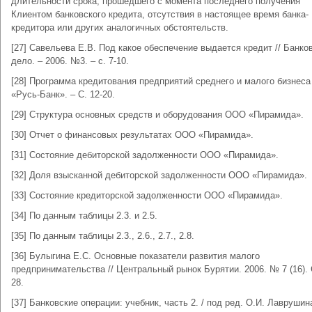
длительности срока, прошедшего с момента последнего получения
Клиентом банковского кредита, отсутствия в настоящее время банка-
кредитора или других аналогичных обстоятельств.
[27] Савельева Е.В. Под какое обеспечение выдается кредит // Банко
дело. – 2006. №3. – с. 7-10.
[28] Программа кредитования предприятий среднего и малого бизнес
«Русь-Банк». – С. 12-20.
[29] Структура основных средств и оборудования ООО «Пирамида».
[30] Отчет о финансовых результатах ООО «Пирамида».
[31] Состояние дебиторской задолженности ООО «Пирамида».
[32] Доля взысканной дебиторской задолженности ООО «Пирамида».
[33] Состояние кредиторской задолженности ООО «Пирамида».
[34] По данным таблицы 2.3. и 2.5.
[35] По данным таблицы 2.3., 2.6., 2.7., 2.8.
[36] Булыгина Е.С. Основные показатели развития малого
предпринимательства // Центральный рынок Бурятии. 2006. № 7 (16). 
28.
[37] Банковские операции: учебник, часть 2. / под ред. О.И. Лаврушина