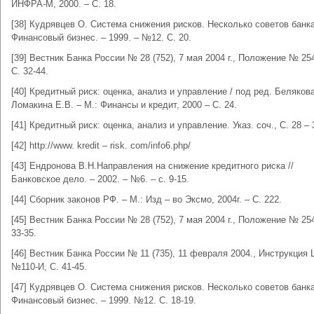
ИНФРА-М, 2000. – С. 18.
[38] Кудрявцев О. Система снижения рисков. Несколько советов банка
Финансовый бизнес. – 1999. – №12. С. 20.
[39] Вестник Банка России № 28 (752), 7 мая 2004 г., Положение № 254
С. 32-44.
[40] Кредитный риск: оценка, анализ и управление / под ред. Белякова
Ломакина Е.В. – М.: Финансы и кредит, 2000 – С. 24.
[41] Кредитный риск: оценка, анализ и управление. Указ. соч., С. 28 – 
[42] http://www. kredit – risk. com/info6.php/
[43] Ендронова В.Н.Направления на снижение кредитного риска //
Банковское дело. – 2002. – №6. – с. 9-15.
[44] Сборник законов РФ. – М.: Изд – во Эксмо, 2004г. – С. 222.
[45] Вестник Банка России № 28 (752), 7 мая 2004 г., Положение № 254
33-35.
[46] Вестник Банка России № 11 (735), 11 февраля 2004., Инструкция
№110-И, С. 41-45.
[47] Кудрявцев О. Система снижения рисков. Несколько советов банка
Финансовый бизнес. – 1999. №12. С. 18-19.