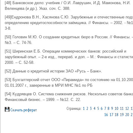
[48] Банковское дело: учебник / О.И. Лаврушин, И.Д. Мамонова, Н.И.
Веленцева (и др.). Указ. соч. С. 388.
[49]Ендронова В.Н., Хасянова С.Ю. Зарубежные и отечественные под
определению кредитоспособности заёмщика. // Финансы. – 2002. - №10
3-8.
[50] Головин М.Ю. О создании кредитных бюро в России. // Финансы. 
№3. – C. 74-76.
[51] Ширинская Е.Б. Операции коммерческих банков: российский и
зарубежный опыт. – 2-е изд., перераб. и доп. – М.: Финансы и статисти
2000. – С. 52-58.
[52] Данные о кредитной истории ЗАО «Русь – Банк».
[53] Бухгалтерский отчет ООО «Пирамида» по состоянию на 01.10.2006
01.01.2007 г., заверенные в МРИ МНС №1 по РБ
[54] Кудрявцев О. Система снижения рисков. Несколько советов банка
Финансовый бизнес. – 1999. – №12. С. 22.
Страница:
1
2
3
4
5
6
7
8
9
10
11
12
1
Скачать реферат
16
17
18
19
20
2