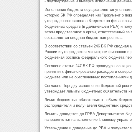
- подтверждение и выверка исполнения денежны
Исполнение бюджета осуществляется уполномо
которую БК РФ определяет как "документ о пок
утвержденного закона о бюджете на финансовы
бюджетных средств (в дальнейшем РБА) и полу
затем представляют в орган, ответственный за 
составляется сводная бюджетная роспись.
В соответствии со статьей 246 БК РФ сводная
России и утверждается министром финансов в 
бюджетная роспись федерального бюджета пере
Согласно статье 247 БК РФ процедуры санкцио
принятия к финансированию расходов и соверш
бюджете или не обеспеченных поступлениями д
Согласно Порядку исполнения бюджетной роспи
утверждает лимиты бюджетных обязательств на
Лимит бюджетных обязательств - объем бюдже
распорядителя и получателя бюджетных средс
Лимиты доводятся до ГРБА Департаментом бюд
направляются на исполнение Главному управле
Утверждение и доведение до РБА и получателе