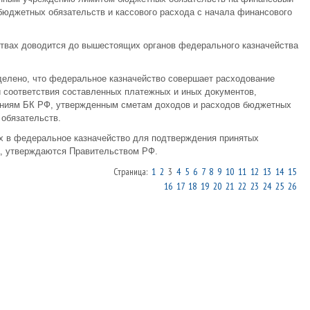
 бюджетных обязательств и кассового расхода с начала финансового
твах доводится до вышестоящих органов федерального казначейства
елено, что федеральное казначейство совершает расходование
 соответствия составленных платежных и иных документов,
аниям БК РФ, утвержденным сметам доходов и расходов бюджетных
обязательств.
 в федеральное казначейство для подтверждения принятых
, утверждаются Правительством РФ.
Страница:
1
2
3
4
5
6
7
8
9
10
11
12
13
14
15
16
17
18
19
20
21
22
23
24
25
26