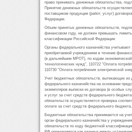
право принимать денежные обязательства, под
Принятие денежных обязательств осуществляе
поставщиком продукции (работ, услуг) договоро
Федерации.
Объем принятых денежных обязательств, подле
финансовом году, не должен превышать лимиты
классификации Российской Федерации.
Органы федерального казначейства учитывают 
приобретаемой учреждением в течение финансо
(в дальнейшем МРОТ), по кодам экономической
технологических нужд", 110722 "Оплата потребл
110730 "Оплата потребления электрической эне
Учет бюджетных обязательств, вытекающих из д
федерального казначейства на основании предс
экземпляров выписки из договора (в особых слу
и услуг за счет средств федерального бюджета
обязательств осуществляется проверка соответ
оплате за счет средств федерального бюджета,
Бюджетные обязательства принимаются на учет,
орган федерального казначейства у учреждени
обязательств по коду бюджетной классификаци
РФ определяется как разница между установл