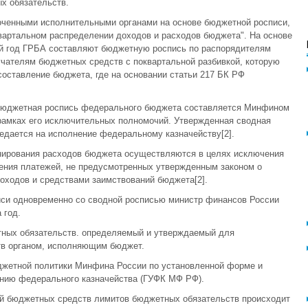
х обязательств.
ченными исполнительными органами на основе бюджетной росписи,
вартальном распределении доходов и расходов бюджета". На основе
й год ГРБА составляют бюджетную роспись по распорядителям
чателям бюджетных средств с поквартальной разбивкой, которую
составление бюджета, где на основании статьи 217 БК РФ
 бюджетная роспись федерального бюджета составляется Минфином
рамках его исключительных полномочий. Утвержденная сводная
дается на исполнение федеральному казначейству[2].
нирования расходов бюджета осуществляются в целях исключения
ения платежей, не предусмотренных утвержденным законом о
оходов и средствами заимствований бюджета[2].
си одновременно со сводной росписью министр финансов России
 год.
тных обязательств. определяемый и утверждаемый для
тв органом, исполняющим бюджет.
жетной политики Минфина России по установленной форме и
нию федерального казначейства (ГУФК МФ РФ).
й бюджетных средств лимитов бюджетных обязательств происходит