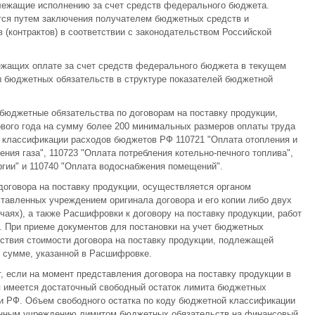
лежащие исполнению за счет средств федерального бюджета.
тся путем заключения получателем бюджетных средств и
в (контрактов) в соответствии с законодательством Российской
жащих оплате за счет средств федерального бюджета в текущем
 бюджетных обязательств в структуре показателей бюджетной
бюджетные обязательства по договорам на поставку продукции,
вого года на сумму более 200 минимальных размеров оплаты труда
 классификации расходов бюджетов РФ 110721 "Оплата отопления и
ения газа", 110723 "Оплата потребления котельно-печного топлива",
ргии" и 110740 "Оплата водоснабжения помещений".
оговора на поставку продукции, осуществляется органом
тавленных учреждением оригинала договора и его копии либо двух
чаях), а также Расшифровки к договору на поставку продукции, работ
. При приеме документов для постановки на учет бюджетных
ствия стоимости договора на поставку продукции, подлежащей
 сумме, указанной в Расшифровке.
 если на момент представления договора на поставку продукции в
я имеется достаточный свободный остаток лимита бюджетных
и РФ. Объем свободного остатка по коду бюджетной классификации
енным учреждению лимитом бюджетных обязательств на финансовый