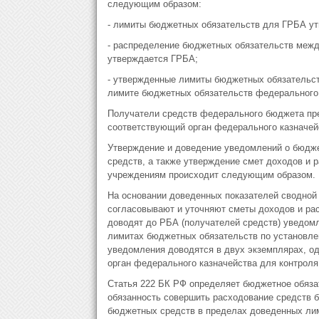
следующим образом:
- лимиты бюджетных обязательств для ГРБА у
- распределение бюджетных обязательств меж
утверждается ГРБА;
- утвержденные лимиты бюджетных обязательст
лимите бюджетных обязательств федерального
Получатели средств федерального бюджета пр
соответствующий орган федерального казначейс
Утверждение и доведение уведомлений о бюдже
средств, а также утверждение смет доходов и
учреждениям происходит следующим образом.
На основании доведенных показателей сводной
согласовывают и уточняют сметы доходов и ра
доводят до РБА (получателей средств) уведом
лимитах бюджетных обязательств по установл
уведомления доводятся в двух экземплярах, о
орган федерального казначейства для контроля
Статья 222 БК РФ определяет бюджетное обяза
обязанность совершить расходование средств б
бюджетных средств в пределах доведенных лим