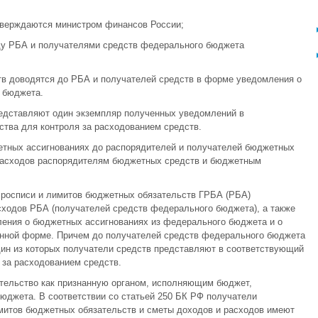
тверждаются министром финансов России;
ду РБА и получателями средств федерального бюджета
в доводятся до РБА и получателей средств в форме уведомления о
 бюджета.
едставляют один экземпляр полученных уведомлений в
тва для контроля за расходованием средств.
тных ассигнованиях до распорядителей и получателей бюджетных
 расходов распорядителям бюджетных средств и бюджетным
 росписи и лимитов бюджетных обязательств ГРБА (РБА)
сходов РБА (получателей средств федерального бюджета), а также
ления о бюджетных ассигнованиях из федерального бюджета и о
енной форме. Причем до получателей средств федерального бюджета
дин из которых получатели средств представляют в соответствующий
 за расходованием средств.
тельство как признанную органом, исполняющим бюджет,
юджета. В соответствии со статьей 250 БК РФ получатели
итов бюджетных обязательств и сметы доходов и расходов имеют