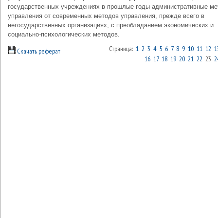
государственных учреждениях в прошлые годы административные м
управления от современных методов управления, прежде всего в
негосударственных организациях, с преобладанием экономических и
социально-психологических методов.
Страница:
1
2
3
4
5
6
7
8
9
10
11
12
1
Скачать реферат
16
17
18
19
20
21
22
23
2