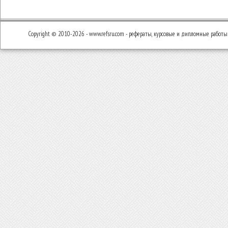
Copyright © 2010-2026 - www.refsru.com - рефераты, курсовые и дипломные работы