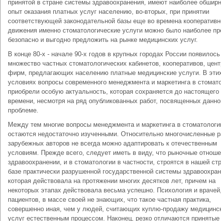
принятой в стране системы здравоохранения, имеют наиболее обшир
опыт оказания платных услуг населению, во-вторых, при принятии
соответствующей законодательной базы еще во времена кооперативн
движения именно стоматологические услуги можно было наиболее пр
безопасно и выгодно предложить на рынке медицинских услуг.
В конце 80-х - начале 90-х годов в крупных городах России появилось
множество частных стоматологических кабинетов, кооперативов, цент
фирм, предлагающих населению платные медицинские услуги. В эти
условиях вопросы современного менеджмента и маркетинга в стомат
приобрели особую актуальность, которая сохраняется до настоящего
времени, несмотря на ряд опубликованных работ, посвященных данно
проблеме.
Между тем многие вопросы менеджмента и маркетинга в стоматологи
остаются недостаточно изученными. Относительно многочисленные 
зарубежных авторов не всегда можно адаптировать к отечественным
условиям. Прежде всего, следует иметь в виду, что рыночные отноше
здравоохранении, и в стоматологии в частности, строятся в нашей ст
базе практически разрушенной государственной системы здравоохран
которая действовала на протяжении многих десятков лет, причем на
некоторых этапах действовала весьма успешно. Психология и врачей,
пациентов, в массе своей не знающих, что такое частная практика,
совершенно иная, чем у людей, считающих куплю-продажу медицинс
услуг естественным процессом. Наконец, резко отличаются принятые