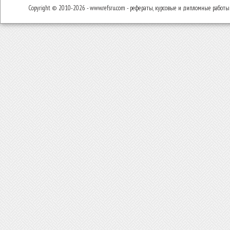
Copyright © 2010-2026 - www.refsru.com - рефераты, курсовые и дипломные работы