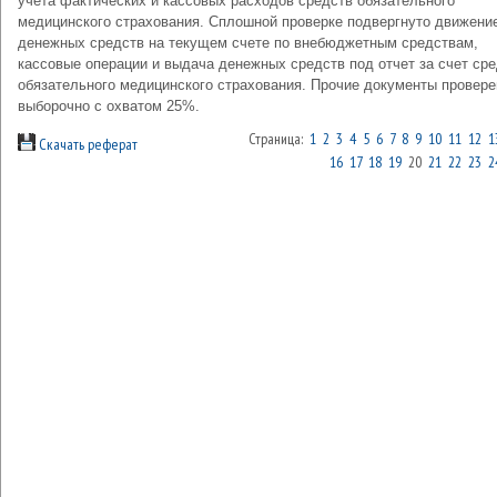
учета фактических и кассовых расходов средств обязательного
медицинского страхования. Сплошной проверке подвергнуто движени
денежных средств на текущем счете по внебюджетным средствам,
кассовые операции и выдача денежных средств под отчет за счет ср
обязательного медицинского страхования. Прочие документы провер
выборочно с охватом 25%.
Страница:
1
2
3
4
5
6
7
8
9
10
11
12
1
Скачать реферат
16
17
18
19
20
21
22
23
2