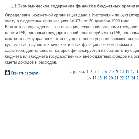
1.1
Экономическое содержание финансов бюджетных организ
Определение бюджетной организации дано в Инструкции по бухгалте
учету в бюджетных организациях №107н от 30 декабря 1999 года.
Бюджетное учреждение – организация, созданная органами государс
власти РФ, органами государственной власти субъектов РФ, органам
местного самоуправления для осуществления управленческих, социа
культурных, научно-технических и иных функций некоммерческого
характера, деятельность, которой финансируется из соответствующе
бюджета или бюджета государственных внебюджетных фондов на ос
сметы доходов и расходов.
Страница: 1
2
3
4
5
6
7
8
9
10
11
12
1
Скачать реферат
16
17
18
19
20
21
22
23
24
2