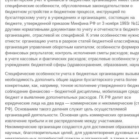
специфические особенности, обусловленные законодательством о
бюджетном устройстве и бюджетном процессе, инструкцией по
бухгалтерскому учету в учреждениях и организациях, состоящих на
бюджете, утвержденной приказом Минфина РФ от 3 ноября 1993г №1
другими нормативными документами по учету и отчетности в бюджет
организациях, отраслевой их спецификой. К этим особенностям нужн
отнести: организацию учета в разрезе статей бюджетной классификац
организация управления оборотным капиталом; особенности формиро
финансовых результатов; контроль исполнения сметы расходов; выд
в учете кассовых и фактических расходов; отраслевые особенности у
учреждениях бюджетной сферы (здравоохранения, образования, науки
Специфические особенности учета в бюджетных организациях вызыв
необходимость дополнить общие задачи бухгалтерского учета более
конкретными, как, например, точное исполнение утвержденного бюдж
соблюдение финансово – бюджетной дисциплины, мобилизация средс
бюджет и выявление дополнительных расходов. ГК РФ делит все
юридические лица на два вида — коммерческие и некоммерческие (ст
РФ). Основанием такого деления служит цель осуществляемой
организацией деятельности. Основная цель коммерческих организаций
извлечение прибыли и ее распределение между участниками.
Некоммерческие организации создаются для достижения образовател
научных, благотворительных целей, для удовлетворения духовных и 
нематериальных потребностей граждан и организаций, а также в иных