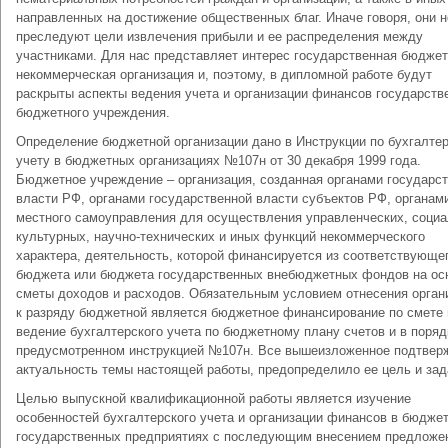
направленных на достижение общественных благ. Иначе говоря, они н
преследуют цели извлечения прибыли и ее распределения между
участниками. Для нас представляет интерес государственная бюдже
некоммерческая организация и, поэтому, в дипломной работе будут
раскрыты аспекты ведения учета и организации финансов государств
бюджетного учреждения.
Определение бюджетной организации дано в Инструкции по бухгалте
учету в бюджетных организациях №107н от 30 декабря 1999 года.
Бюджетное учреждение – организация, созданная органами государс
власти РФ, органами государственной власти субъектов РФ, органам
местного самоуправления для осуществления управленческих, социа
культурных, научно-технических и иных функций некоммерческого
характера, деятельность, которой финансируется из соответствующе
бюджета или бюджета государственных внебюджетных фондов на ос
сметы доходов и расходов. Обязательным условием отнесения орган
к разряду бюджетной является бюджетное финансирование по смете 
ведение бухгалтерского учета по бюджетному плану счетов и в поряд
предусмотренном инструкцией №107н. Все вышеизложенное подтвер
актуальность темы настоящей работы, предопределило ее цель и зад
Целью выпускной квалификационной работы является изучение
особенностей бухгалтерского учета и организации финансов в бюдже
государственных предприятиях с последующим внесением предложе