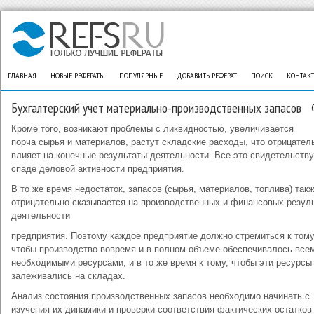
ГЛАВНАЯ
НОВЫЕ РЕФЕРАТЫ
ПОПУЛЯРНЫЕ
ДОБАВИТЬ РЕФЕРАТ
ПОИСК
КОНТАК
Бухгалтерский учет материально-производственных запасов
Кроме того, возникают проблемы с ликвидностью, увеличивает­ся
порча сырья и материалов, растут складские расходы, что отрица­тел
влияет на конечные результаты деятельности. Все это свиде­тельству
спаде деловой активности предприятия.
В то же время недостаток, запасов (сырья, материалов, топлива) так
отрицательно сказывается на производственных и финансо­вых резул
деятельности
предприятия. Поэтому каждое предпри­ятие должно стремиться к тому
чтобы производство вовремя и в пол­ном объеме обеспечивалось все
необходимыми ресурсами, и в то же время к тому, чтобы эти ресурсы
залеживались на складах.
Анализ состояния производственных запасов необходимо начинать с
изучения их динамики и проверки соответствия фактических остатков