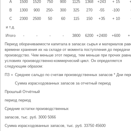
А
1500
1520
750
900
1125
1368
+243
+ 15
В
1300
900
250-
300
325
270
-55
-100
С
2300
2500
50
60
115
150
+35
+ 10
и т.д.
Итого
-
-
-
-
3800
6200
+2400
+600
+
Период оборачиваемости капитала в запасах сырья и материалов рав
времени хранения их на складе от момента поступления до пе­редачи
производство. Чем меньше этот период, тем меньше при про­чих равн
условиях производственно-коммерческий цикл. Он оп­ределяется
следующим образом:
ПЗ =
Среднее сальдо по счетам производственных запасов * Дни пе
Сумма израсходованных запасов за отчетный период
Прошлый Отчётный
период период
Средние остатки производственных
запасов, тыс. руб. 3000 5066
Сумма израсходованных запасов, тыс. руб. 33750 45600