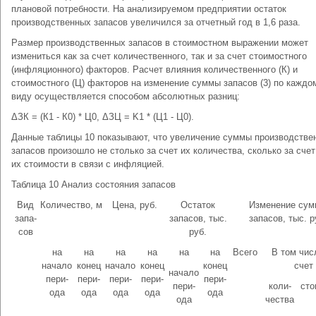
плановой потребности. На анализируемом предприятии остаток
производственных запасов увеличился за отчетный год в 1,6 раза.
Размер производственных запасов в стоимостном выражении может
измениться как за счет количественного, так и за счет стоимо­стного
(инфляционного) факторов. Расчет влияния количественно­го (К) и
стоимостного (Ц) факторов на изменение суммы запасов (3) по каждо
виду осуществляется способом абсолютных разниц:
ΔЗК = (К1 - К0) * Ц0, ΔЗЦ = K1 * (Ц1 - Ц0).
Данные таблицы 10 показывают, что увеличение суммы производ­стве
запасов произошло не столько за счет их количества, сколь­ко за счет
их стоимости в связи с инфляцией.
Таблица 10 Анализ состояния запасов
Вид
Количество, м
Цена, руб.
Остаток
Изменение су
запа­
запасов, тыс.
запасов, тыс. р
сов
руб.
на
на
на
на
на
на
Всего
В том чис
начало
конец
начало
конец
конец
счет
начало
пери­
пери­
пери­
пери­
пери­
пери­
коли­
сто
ода
ода
ода
ода
ода
ода
чества