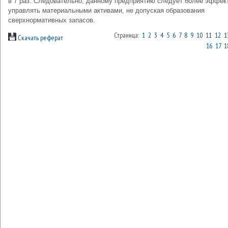
в 7 раз. Следовательно, данному пред­приятию следует более эффек
управлять материальными акти­вами, не допуская образования
сверхнормативных запасов.
Страница:
1
2
3
4
5
6
7
8
9
10
11
12
1
Скачать реферат
16
17
1