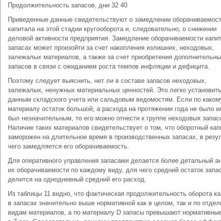
Продолжительность запасов, дни 32 40
Приведенные данные свидетельствуют о замедлении оборачи­ваемос
капитала на этой стадии кругооборота и, следовательно, о снижении
деловой активности предприятия. Замедление обора­чиваемости капи
запасах может произойти за счет накопле­ния излишних, неходовых,
залежалых материалов, а также за счет приобретения дополнительн
запасов в связи с ожиданием роста темпов инфляции и дефицита.
Поэтому следует выяснить, нет ли в составе запасов неходовых,
залежалых, ненужных материальных ценностей. Это легко установить
данным складского учета или сальдовым ведомостям. Если по каком
материалу остаток большой, а расхода на протяжении года не было и
был незначительным, то его можно отнести к группе неходовых запас
Наличие таких материалов свидетель­ствует о том, что оборотный кап
заморожен на длительное вре­мя в производственных запасах, в резу
чего замедляется его оборачиваемость.
Для оперативного управления запасами делается более детальный а
их оборачиваемости по каждому виду, для чего средний оста­ток запа
делится на однодневный средний его расход.
Из таблицы 11 видно, что фактическая продолжительность обо­рота к
в запасах значительно выше нормативной как в целом, так и по отде
видам материалов, а по материалу D запасы пре­вышают нормативные