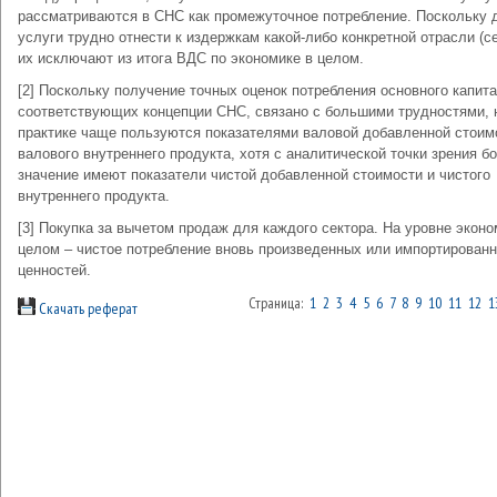
рассматриваются в СНС как промежуточное потребление. Поскольку 
услуги трудно отнести к издержкам какой-либо конкретной отрасли (се
их исключают из итога ВДС по экономике в целом.
[2] Поскольку получение точных оценок потребления основного капита
соответствующих концепции СНС, связано с большими трудностями, 
практике чаще пользуются показателями валовой добавленной стоим
валового внутреннего продукта, хотя с аналитической точки зрения б
значение имеют показатели чистой добавленной стоимости и чистого
внутреннего продукта.
[3] Покупка за вычетом продаж для каждого сектора. На уровне эконо
целом – чистое потребление вновь произведенных или импортирован
ценностей.
Страница:
1
2
3
4
5
6
7
8
9
10
11
12
1
Скачать реферат