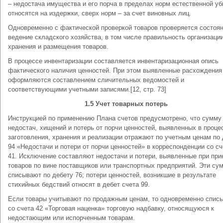
– недостача имущества и его порча в пределах норм естественной у
относятся на издержки, сверх норм – за счет виновных лиц.
Одновременно с фактической проверкой товаров проверяется состоян
ведение складского хозяйства, в том числе правильность организаци
хранения и размещения товаров.
В процессе инвентаризации составляется инвентаризационная опись
фактического наличия ценностей. При этом выявленные расхождения
оформляются составлением сличительных ведомостей и
соответствующими учетными записями.[12, стр. 73]
1.5 Учет товарных потерь
Инструкцией по применению Плана счетов предусмотрено, что сумму
недостач, хищений и потерь от порчи ценностей, выявленных в проце
заготовления, хранения и реализации отражают по учетным ценам по
94 «Недостачи и потери от порчи ценностей» в корреспонденции со с
41. Исключение составляют недостачи и потери, выявленные при при
товаров по вине поставщиков или транспортных предприятий. Эти су
списывают по дебету 76; потери ценностей, возникшие в результате
стихийных бедствий относят в дебет счета 99.
Если товары учитывают по продажным ценам, то одновременно спис
со счета 42 «Торговая наценка» торговую надбавку, относящуюся к
недостающим или испорченным товарам.