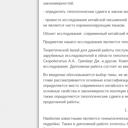
закономерностей;
- определить типологические сдвиги в законе 
- провести исследования китайской письменной 
не является чисто корнеизолирующим языком.
Объект исследования: современный китайский я
Предметом нашего исследования являются типол
Теоретической базой для данной работы послу
зарубежных исследователей в области типологии
Скоробогатых А.А., Гринберг Дж. и другие. Ко
исследования. Дипломная работа состоит из вве
Во введении обосновывается выбор темы, ее ак
главе рассматриваются основные классификации
определяется место современного китайского я
основные свойства и закономерности изоляции в
также определяются типологические сдвиги в м
проделанной работы.
1
Наиболее известными являются генеалогическа
подробно. Также в дипломной работе хотелось