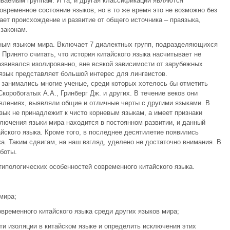
иваемым группам. И та, и другая классификации являются
временное состояние языков, но в то же время это не возможно без
ает происхождение и развитие от общего источника – праязыка,
 законам.
ным языком мира. Включает 7 диалектных групп, подразделяющихся
Принято считать, что история китайского языка насчитывает не
азвивался изолированно, вне всякой зависимости от зарубежных
 язык представляет большой интерес для лингвистов.
 занимались многие ученые, среди которых хотелось бы отметить
коробогатых А.А., Гринберг Дж. и других. В течение веков они
влениях, выявляли общие и отличные черты с другими языками. В
зык не принадлежит к чисто корневым языкам, а имеет признаки
сключения языки мира находится в постоянном развитии, и данный
йского языка. Кроме того, в последнее десятилетие появились
а. Таким сдвигам, на наш взгляд, уделено не достаточно внимания. В
боты.
пологических особенностей современного китайского языка.
мира;
временного китайского языка среди других языков мира;
ти изоляции в китайском языке и определить исключения этих