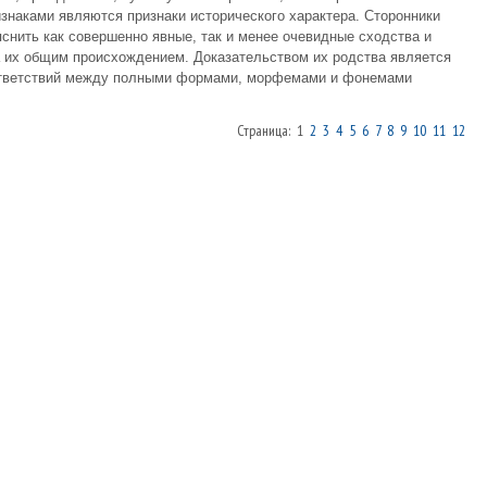
знаками являются признаки исторического характера. Сторонники
снить как совершенно явные, так и менее очевидные сходства и
 их общим происхождением. Доказательством их родства является
оответствий между полными формами, морфемами и фонемами
Страница: 1
2
3
4
5
6
7
8
9
10
11
12