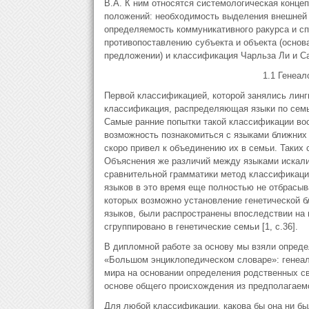
В.А. К ним относятся системологическая конце
положений: необходимость выделения внешней и
определяемость коммуникативного ракурса и с
противопоставлению субъекта и объекта (основа
предложении) и классификация Чарльза Ли и С
1.1 Генеал
Первой классификацией, которой занялись линг
классификация, распределяющая языки по семь
Самые ранние попытки такой классификации вос
возможность познакомиться с языками ближних
скоро привел к объединению их в семьи. Таких
Объяснения же различий между языками искали 
сравнительной грамматики метод классификаци
языков в это время еще полностью не отбрасыв
которых возможно установление генетической б
языков, были распространены впоследствии на 
сгруппировано в генетические семьи [1, c.36].
В дипломной работе за основу мы взяли опреде
«Большом энциклопедическом словаре»: генеало
мира на основании определения родственных свя
основе общего происхождения из предполагаемог
Для любой классификации, какова бы она ни был