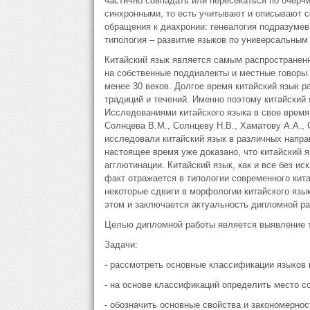
частично совпадать или пересекаться по очерч
синхронными, то есть учитывают и описывают со
обращения к диахронии: генеалогия подразумев
типология – развитие языков по универсальным
Китайский язык является самым распространен
на собственные поддиалекты и местные говоры. 
менее 30 веков. Долгое время китайский язык р
традиций и течений. Именно поэтому китайский
Исследованиями китайского языка в свое время
Солнцева В.М., Солнцеву Н.В., Хаматову А.А., С
исследовали китайский язык в различных напра
настоящее время уже доказано, что китайский я
агглютинации. Китайский язык, как и все без и
факт отражается в типологии современного кита
некоторые сдвиги в морфологии китайского язык
этом и заключается актуальность дипломной ра
Целью дипломной работы является выявление ти
Задачи:
- рассмотреть основные классификации языков 
- на основе классификаций определить место со
- обозначить основные свойства и закономернос