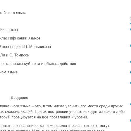
тайского языка
ции языков
 классификации языков
й концепции Г.П. Мельникова
 Ли и С. Томпсон
опоставлению субъекта и объекта действия
ком языке
Введение
онального языка – это, в том числе уяснить его место среди других
мах классификаций. При их построении ученые исходят из какого-либо
торый проецируется на все проявления и уровни.
ляются генеалогическая и морфологическая, которые могут