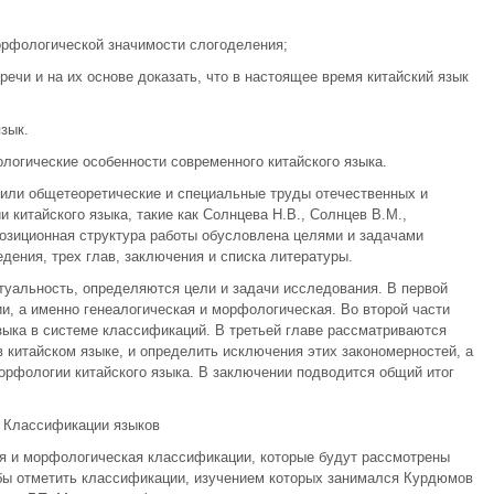
морфологической значимости слогоделения;
речи и на их основе доказать, что в настоящее время китайский язык
зык.
огические особенности современного китайского языка.
жили общетеоретические и специальные труды отечественных и
 китайского языка, такие как Солнцева Н.В., Солнцев В.М.,
мпозиционная структура работы обусловлена целями и задачами
дения, трех глав, заключения и списка литературы.
туальность, определяются цели и задачи исследования. В первой
, а именно генеалогическая и морфологическая. Во второй части
зыка в системе классификаций. В третьей главе рассматриваются
 китайском языке, и определить исключения этих закономерностей, а
орфологии китайского языка. В заключении подводится общий итог
. Классификации языков
я и морфологическая классификации, которые будут рассмотрены
 бы отметить классификации, изучением которых занимался Курдюмов