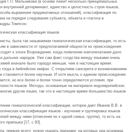
пция Г.П. Мельникова (в основе лежит несколько принципиальных
 внутренней детерминант, единство и целостность строя языков,
пособа выражения предикативных отношений), классификация по
на на порядке следования субъекта, объекта и глагола в
андры Томпсон.
огическая классификация языков
висты, была так называемая генеалогическая классификация, то есть
ям в зависимости от предполагаемой общности их происхождения.
ходят к эпохе Возрождения, когда появление книгопечатания дало
 и дальних народов. Уже сам факт сходства между языками очень
 семей вначале было гораздо меньше, чем в настоящее время.
тогда в библейских мифах. С открытием санскрита и возникновением
и становится более научным. И хотя мысль о едином происхождении
ается, но все более и более точно определяются условия, при
лизости языков. Методы, основанные на материале индоевропейских
многие другие языки, так что в настоящее время большинство языков
ление генеалогической классификации, которое дает Иванов В.В. в
гическая классификация языков - изучение и группировка языков
зей между ними (отнесения их к одной семье, группе), то есть на
о праязыка [17, с.93].
а, прежде всего, нужно указать признаки, на которых она основана.