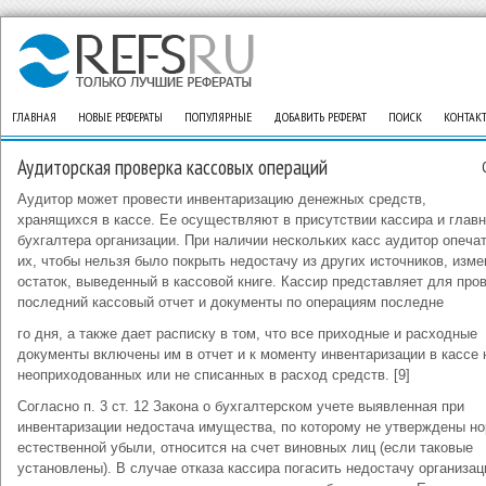
ГЛАВНАЯ
НОВЫЕ РЕФЕРАТЫ
ПОПУЛЯРНЫЕ
ДОБАВИТЬ РЕФЕРАТ
ПОИСК
КОНТАК
Аудиторская проверка кассовых операций
Аудитор может провести инвентаризацию денежных средств,
хранящихся в кассе. Ее осуществляют в присутствии кассира и главн
бухгалтера организации. При наличии нескольких касс аудитор опеча
их, чтобы нельзя было покрыть недостачу из других источников, изме
остаток, выведенный в кассовой книге. Кассир представляет для про
последний кассовый отчет и документы по операциям последне
го дня, а также дает расписку в том, что все приходные и расходные
документы включены им в отчет и к моменту инвентаризации в кассе 
неоприходованных или не списанных в расход средств. [9]
Согласно п. 3 ст. 12 Закона о бухгалтерском учете выявленная при
инвентаризации недостача имущества, по которому не утверждены н
естественной убыли, относится на счет виновных лиц (если таковые
установлены). В случае отказа кассира погасить недостачу организац