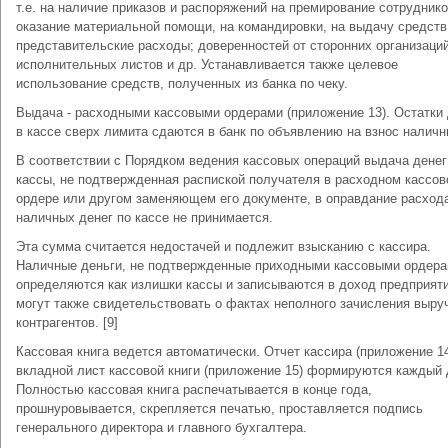
т.е. на наличие приказов и распоряжений на премирование сотруднико
оказание материальной помощи, на командировки, на выдачу средств
представительские расходы; доверенностей от сторонних организаций
исполнительных листов и др. Устанавливается также целевое
использование средств, полученных из банка по чеку.
Выдача - расходными кассовыми ордерами (приложение 13). Остатки 
в кассе сверх лимита сдаются в банк по объявлению на взнос налич
В соответствии с Порядком ведения кассовых операций выдача денег
кассы, не подтвержденная распиской получателя в расходном кассо
ордере или другом заменяющем его документе, в оправдание расход
наличных денег по кассе не принимается.
Эта сумма считается недостачей и подлежит взысканию с кассира.
Наличные деньги, не подтвержденные приходными кассовыми ордера
определяются как излишки кассы и записываются в доход предприят
могут также свидетельствовать о фактах неполного зачисления выруч
контрагентов. [9]
Кассовая книга ведется автоматически. Отчет кассира (приложение 14
вкладной лист кассовой книги (приложение 15) формируются каждый 
Полностью кассовая книга распечатывается в конце года,
прошнуровывается, скрепляется печатью, проставляется подпись
генерального директора и главного бухгалтера.