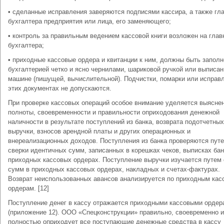
• сделанные исправления заверяются подписями кассира, а также гл
бухгалтера предприятия или лица, его заменяющего;
• контроль за правильным ведением кассовой книги возложен на глав
бухгалтера;
• приходные кассовые ордера и квитанции к ним, должны быть запол
бухгалтерией четко и ясно чернилами, шариковой ручкой или выписан
машине (пишущей, вычислительной). Подчистки, помарки или исправ
этих документах не допускаются.
При проверке кассовых операций особое внимание уделяется выясне
полноты, своевременности и правильности оприходования денежной
наличности в результате поступлений из банка, возврата подотчетны
выручки, взносов арендной платы и других операционных и
внереализационных доходов. Поступления из банка проверяются пут
сверки идентичных сумм, записанных в корешках чеков, выписках бан
приходных кассовых ордерах. Поступление выручки изучается путем 
сумм в приходных кассовых ордерах, накладных и счетах-фактурах.
Возврат неиспользованных авансов анализируется по приходным ка
ордерам. [12]
Поступление денег в кассу отражается приходными кассовыми ордер
(приложение 12). ООО «Спецконструкции» правильно, своевременно и
полностью оприходует все поступающие денежные средства в кассу