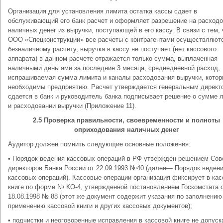
Организация для установления лимита остатка кассы сдает в
обслуживающий его банк расчет и оформляет разрешение на расход
наличных денег из выручки, поступающей в его кассу. В связи с тем, 
ООО «Спецконструкции» все расчеты с контрагентами осуществляют
безналичному расчету, выручка в кассу не поступает (нет кассового
аппарата) в данном расчете отражается только сумма, выплаченная
наличными деньгами за последние 3 месяца, среднедневной расход,
испрашиваемая сумма лимита и каналы расходования выручки, кото
необходимы предприятию. Расчет утверждается генеральным директ
сдается в банк и руководитель банка подписывает решение о сумме 
и расходовании выручки (Приложение 11).
2.5 Проверка правильности, своевременности и полноты
оприходования наличных денег
Аудитор должен помнить следующие основные положения:
• Порядок ведения кассовых операций в РФ утвержден решением Сов
директоров Банка России от 22.09.1993 №40 (далее— Порядок веден
кассовых операций). Кассовые операции организация фиксирует в кас
книге по форме № КО-4, утвержденной постановлением Госкомстата 
18.08.1998 № 88 (этот же документ содержит указания по заполнению
применению кассовой книги и других кассовых документов);
• подчистки и неоговоренные исправления в кассовой книге не допуск