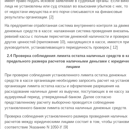
имеет право подать исковое заявление в судебные органы. Если вин
лица не установлены или суд отказал во взыскании убытков с них, то
от недостачи имущества и его порчи списываются на финансовые
результаты организации. [2]
На предприятии отработанная система внутреннего контроля за движ
денежных средств в кассе: налаженная система проведения внезапн
ревизий кассы с полным пересчетом денежной наличности и проверк
других ценностей (приложение 10), находящихся в кассе, имеется при
руководителя, устанавливающего периодичность проверок.[ 12]
2.4 Проверка соблюдения лимита остатка наличных средств в ка
предельного размера расчетов наличными деньгами с юридиче
лицами
При проверке соблюдения установленного лимита остатка денежных
средств в кассе организации необходимо запросить расчет на устано
организации лимита остатка кассы и оформление разрешения на
расходование наличных денег из выручки, поступающих в ее кассу за
аудируемый период, утвержденный банком. Далее согласно
представленному расчету выборочно проводится соблюдение
установленного банком лимита остатка наличных денежных средств.
Проверка соблюдения установленного размера проведения наличных
расчетов между юридическими лицами состоит в том, чтобы установи
соответствие Указанию N 1050-У. [9]