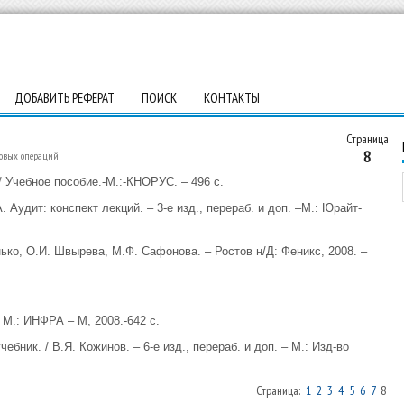
ДОБАВИТЬ РЕФЕРАТ
ПОИСК
КОНТАКТЫ
Страница
8
совых операций
 / Учебное пособие.-М.:-КНОРУС. – 496 с.
 Аудит: конспект лекций. – 3-е изд., перераб. и доп. –М.: Юрайт-
ько, О.И. Швырева, М.Ф. Сафонова. – Ростов н/Д: Феникс, 2008. –
– М.: ИНФРА – М, 2008.-642 с.
ебник. / В.Я. Кожинов. – 6-е изд., перераб. и доп. – М.: Изд-во
Страница:
1
2
3
4
5
6
7
8