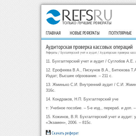
ГЛАВНАЯ
НОВЫЕ РЕФЕРАТЫ
ПОПУЛЯРНЫЕ
Аудиторская проверка кассовых операций
Рефераты
/
Бухгалтерский учет и аудит
/
Аудиторская проверка кас
11. Бухгалтерский учет и аудит / Суглобов А.Е.
12. Ерофеева В.А., Пискунов В.А., Битюкова Т.А.
Издат; Высшее обрзование. – 211 с.
13. Жминько С.И. Внутренний аудит / С.И. Жмин
316с.
14. Кондраков, Н.П. Бухгалтерский уче
т: Учебное пособие. – 5-е изд., перераб. и доп. 
15. Кожинов, В.Я. Бухгалтерский учет и аудит: уч
«Экзамен», 2006. – 815с.
Скачать реферат