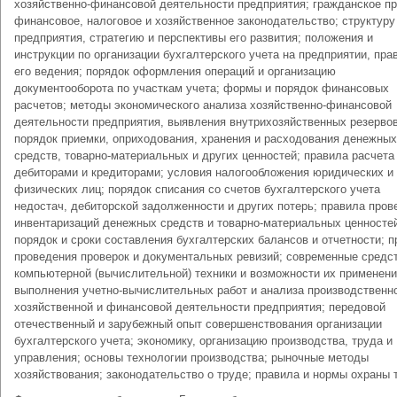
хозяйственно-финансовой деятельности предприятия; гражданское пр
финансовое, налоговое и хозяйственное законодательство; структуру
предприятия, стратегию и перспективы его развития; положения и
инструкции по организации бухгалтерского учета на предприятии, пра
его ведения; порядок оформления операций и организацию
документооборота по участкам учета; формы и порядок финансовых
расчетов; методы экономического анализа хозяйственно-финансовой
деятельности предприятия, выявления внутрихозяйственных резервов
порядок приемки, оприходования, хранения и расходования денежных
средств, товарно-материальных и других ценностей; правила расчета
дебиторами и кредиторами; условия налогообложения юридических и
физических лиц; порядок списания со счетов бухгалтерского учета
недостач, дебиторской задолженности и других потерь; правила пров
инвентаризаций денежных средств и товарно-материальных ценносте
порядок и сроки составления бухгалтерских балансов и отчетности; 
проведения проверок и документальных ревизий; современные средс
компьютерной (вычислительной) техники и возможности их применен
выполнения учетно-вычислительных работ и анализа производственн
хозяйственной и финансовой деятельности предприятия; передовой
отечественный и зарубежный опыт совершенствования организации
бухгалтерского учета; экономику, организацию производства, труда и
управления; основы технологии производства; рыночные методы
хозяйствования; законодательство о труде; правила и нормы охраны 