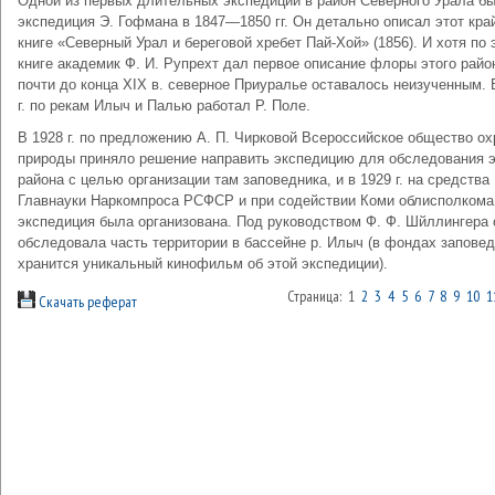
Одной из первых длительных экспедиций в район Северного Урала б
экспедиция Э. Гофмана в 1847—1850 гг. Он детально описал этот кра
книге «Северный Урал и береговой хребет Пай-Хой» (1856). И хотя по 
книге академик Ф. И. Рупрехт дал первое описание флоры этого райо
почти до конца XIX в. северное Приуралье оставалось неизученным. 
г. по рекам Илыч и Палью работал Р. Поле.
В 1928 г. по предложению А. П. Чирковой Всероссийское общество о
природы приняло решение направить экспедицию для обследования э
района с целью организации там заповедника, и в 1929 г. на средства
Главнауки Наркомпроса РСФСР и при содействии Коми облисполкома
экспедиция была организована. Под руководством Ф. Ф. Шйллингера 
обследовала часть территории в бассейне р. Илыч (в фондах запове
хранится уникальный кинофильм об этой экспедиции).
Страница: 1
2
3
4
5
6
7
8
9
10
1
Скачать реферат