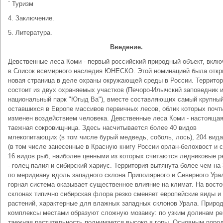
¨ Туризм
4. Заключение.
5. Литература.
Введение.
Девственные леса Коми - первый российский природный объект, вкл
в Список всемирного наследия ЮНЕСКО. Этой номинацией была откр
новая страница в деле охраны окружающей среды в России. Террито
состоит из двух охраняемых участков (Печоро-Илычский заповедник 
национальный парк "Югыд Ва"), вместе составляющих самый крупный
оставшихся в Европе массивов первичных лесов, облик которых почт
изменен воздействием человека. Девственные леса Коми - настояща
таежная сокровищница. Здесь насчитывается более 40 видов
млекопитающих (в том числе бурый медведь, соболь, лось), 204 вида
(в том числе занесенные в Красную книгу России орлан-белохвост и с
16 видов рыб, наиболее ценными из которых считаются ледниковые р
- голец палия и сибирский хариус. Территория вытянута более чем на
по меридиану вдоль западного склона Приполярного и Северного Ура
горная система оказывает существенное влияние на климат. На вост
склонах типично сибирская флора резко сменяет европейские виды 
растений, характерные для влажных западных склонов Урала. Приро
комплексы местами образуют сложную мозаику: по узким долинам ре
таежная растительность поднимается высоко в горы. Основным поро