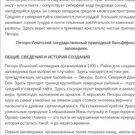
лесу - ели и пихте - сопутствует сибирский кедр (кедровая сосна),
находящийся здесь на северо-западном пределе своего распростране
Средняя и северная тайга сменяются лесотундрой. Большие площад
занимают горная тундра и почти лишенные растительности каменные
развалы. Здесь берет начало и принимает кристально чистые притоки
Печора.
Печоро-Илычский государственный природный биосферны
заповедник.
ОБЩИЕ СВЕДЕНИЯ И ИСТОРИЯ СОЗДАНИЯ
Печоро-Илычский заповедник организован в 1930 г. Район для создан
заповедника был выбран не случайно. Здесь находятся истоки рек,
принадлежащих четырем бассейнам — Печоры, Волги, Северной Дви
Оби. Здесь проходит граница крупнейших природных районов — подз
средней и северной тайги. Здесь сосуществуют европейские и азиатс
виды, происходит наложение их ареалов. В верховьях Печоры обнар
одна из самых северных на земном шаре стоянок человека верхнего
палеолита и древнее святилище манси. На сглаженных хребтах Урал
уникальные природные 1 образования Мань-пупуньёр и Торре-порре-и
Однако самое главное — это почти не нарушенная человеком природ
которая осталась такой: и до нашего времени.
Первые заповедники, организованные более полувека назад, имели з