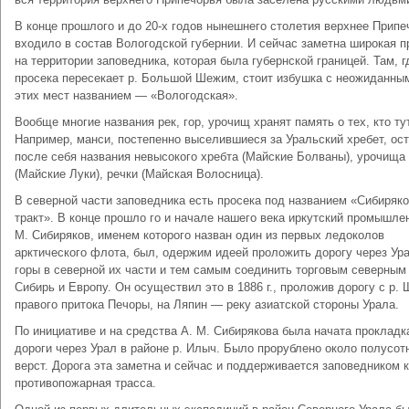
В конце прошлого и до 20-х годов нынешнего столетия верхнее Припе
входило в состав Вологодской губернии. И сейчас заметна широкая п
на территории заповедника, которая была губернской границей. Там, г
просека пересекает р. Большой Шежим, стоит избушка с неожиданны
этих мест названием — «Вологодская».
Вообще многие названия рек, гор, урочищ хранят память о тех, кто ту
Например, манси, постепенно выселившиеся за Уральский хребет, ос
после себя названия невысокого хребта (Майские Болваны), урочища
(Майские Луки), речки (Майская Волосница).
В северной части заповедника есть просека под названием «Сибиряк
тракт». В конце прошло го и начале нашего века иркутский промышле
М. Сибиряков, именем которого назван один из первых ледоколов
арктического флота, был, одержим идеей проложить дорогу через Ур
горы в северной их части и тем самым соединить торговым северным
Сибирь и Европу. Он осуществил это в 1886 г., проложив дорогу с р. 
правого притока Печоры, на Ляпин — реку азиатской стороны Урала.
По инициативе и на средства А. М. Сибирякова была начата прокладк
дороги через Урал в районе р. Илыч. Было прорублено около полусот
верст. Дорога эта заметна и сейчас и поддерживается заповедником к
противопожарная трасса.