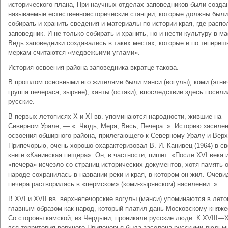
исторического плана, При научных отделах заповедников были созда
называемые естественноисторические станции, которые должны были
собирать и хранить сведения и материалы по истории края, где расп
заповедник. И не только собирать и хранить, но и нести культуру в м
Ведь заповедники создавались в таких местах, которые и по тепереш
меркам считаются «медвежьими углами».
История освоения района заповедника вкратце такова.
В прошлом основными его жителями были манси (вогулы), коми (этни
группа печераса, зыряне), ханты (остяки), впоследствии здесь посели
русские.
В первых летописях X и XI вв. упоминаются народности, жившие на
Северном Урале, — « .Чюдь, Меря, Весь, Печера .». Историю заселен
освоения обширного района, прилегающего к Северному Уралу и Вер
Припечорью, очень хорошо охарактеризовал В. И. Канивец (1964) в с
книге «Канинская пещера». Он, в частности, пишет: «После XVI века 
«печера» исчезло со страниц исторических документов, хотя память 
народе сохранилась в названии реки и края, в котором он жил. Очеви
печера растворилась в «пермском» (коми-зырянском) населении .»
В XVI и XVII вв. верхнепечорские вогулы (манси) упоминаются в лет
главным образом как народ, который платил дань Московскому княже
Со стороны камской, из Чердыни, проникали русские люди. К XVIII—X
вся территория верхнего Припечорья была заселена русскими людьм