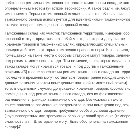
собственно режимом таможенного склада и таможенным складом как
определенным местом (участком территории). А такое различие, безу
имеет место. Термин «таможенный склад» в качестве обозначения
таможенного режима используется для идентификации таможенно-пр
статуса товаров, помещенных на данный склад.
Таможенный склад как участок таможенной территории, имеющей ос
правовой статус, представляет собой место, в котором допускается
хранение товаров в таможенных целях, определяющих специальный
порядок действия некоторых таможенно-правовых норм. Как правило,
помещаться на такие места с особым статусом могут товары, заявле
под режим таможенного склада. Тем не менее, в некоторых случаях н
таком складе могут храниться товары и под другими таможенными
режимами[3] (после завершения режима таможенного склада на терр
последнего временно могут оставаться товары, ранее находившиеся 
данным режимом и затем помещенные под иной таможенный режим).
того, в отдельных случаях допускается хранение товаров, формальн
помещенных под режим таможенного склада, без их фактического
размещения в границах таможенного склада. Возможность такого
«внескладского» размещения предусмотрена при помещении под ре
таможенного склада товаров, требующих особых условий хранения
(крупногабаритных или требующих особых условий хранения (темпера
влажность и т.п.)), которые не могут быть обеспечены на таможенном
складе[4].