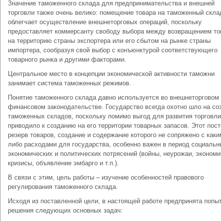
Значение таможенного склада для предпринимательства и внешней
торговли также очень велико: помещение товара на таможенный скла
облегчает осуществление внешнеторговых операций, поскольку
предоставляет коммерсанту свободу выбора между возвращением то
на территорию страны экспортера или его сбытом на рынке страны
импортера, сообразуя свой выбор с конъюнктурой соответствующего
товарного рынка и другими факторами.
Центральное место в концепции экономической активности таможни
занимает система таможенных режимов.
Понятие таможенного склада давно используется во внешнеторговом
финансовом законодательстве. Государство всегда охотно шло на со
таможенных складов, поскольку помимо выгод для развития торговли
приводило к созданию на его территории товарных запасов. Этот пос
резерв товаров, создание и содержание которого не сопряжено с каки
либо расходами для государства, особенно важен в период социальн
экономических и политических потрясений (войны, неурожаи, эконом
кризисы, объявление эмбарго и т.п.).
В связи с этим, цель работы – изучение особенностей правового
регулирования таможенного склада.
Исходя из поставленной цели, в настоящей работе предпринята попы
решения следующих основных задач: