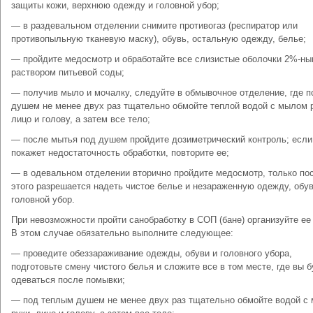
защиты кожи, верхнюю одежду и головной убор;
— в раздевальном отделении снимите противогаз (респиратор или
противопыльную тканевую маску), обувь, остальную одежду, белье;
— пройдите медосмотр и обработайте все слизистые оболочки 2%-н
раствором питьевой соды;
— получив мыло и мочалку, следуйте в обмывочное отделение, где п
душем не менее двух раз тщательно обмойте теплой водой с мылом р
лицо и голову, а затем все тело;
— после мытья под душем пройдите дозиметрический контроль; если
покажет недостаточность обработки, повторите ее;
— в одевальном отделении вторично пройдите медосмотр, только по
этого разрешается надеть чистое белье и незараженную одежду, обув
головной убор.
При невозможности пройти санобработку в СОП (бане) организуйте ее
В этом случае обязательно выполните следующее:
— проведите обеззараживание одежды, обуви и головного убора,
подготовьте смену чистого белья и сложите все в том месте, где вы 
одеваться после помывки;
— под теплым душем не менее двух раз тщательно обмойте водой с