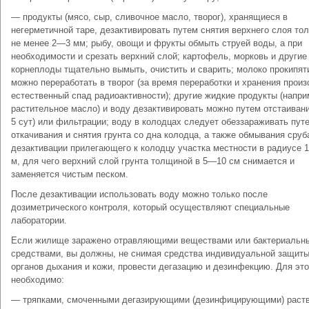
— продукты (мясо, сыр, сливочное масло, творог), хранящиеся в
негерметичной таре, дезактивировать путем снятия верхнего слоя то
не менее 2—3 мм; рыбу, овощи и фрукты обмыть струей воды, а при
необходимости и срезать верхний слой; картофель, морковь и другие
корнеплоды тщательно вымыть, очистить и сварить; молоко прокипят
можно переработать в творог (за время переработки и хранения произ
естественный спад радиоактивности); другие жидкие продукты (напри
растительное масло) и воду дезактивировать можно путем отстаиван
5 сут) или фильтрации; воду в колодцах следует обеззараживать пут
откачивания и снятия грунта со дна колодца, а также обмывания сруб
дезактивации прилегающего к колодцу участка местности в радиусе
м, для чего верхний слой грунта толщиной в 5—10 см снимается и
заменяется чистым песком.
После дезактивации использовать воду можно только после
дозиметрического контроля, который осуществляют специальные
лаборатории.
Если жилище заражено отравляющими веществами или бактериальн
средствами, вы должны, не снимая средства индивидуальной защит
органов дыхания и кожи, провести дегазацию и дезинфекцию. Для это
необходимо:
— тряпками, смоченными дегазирующими (дезинфицирующими) раст