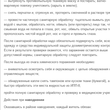
— вытряхнуть противопыльную тканевую маску и постирать; ватно-
марлевую повязку уничтожить (зарыть в землю);
— снять перчатки и, отряхнув их, протереть смоченной в растворе тря
— провести частичную санитарную обработку: тщательно вымыть рук
водой с мылом, обработать ногти, обмыть (или протереть) лицо так, ч
смывная вода не попала в глаза, рот, нос, обмыть открытые участки т
прополоскать чистой водой рот, нос и горло и промыть глаза.
После санитарной обработки надо обязательно подвергнуть себя, всю
одежду и средства индивидуальной защиты дозиметрическому контр
Если в результате проверки окажется, что заражение остается выше
допустимой нормы, санитарную обработку следует повторить.
После выхода из очага химического поражения необходимо:
— внимательно осмотреть себя и окружающих с целью обнаружения 
отравляющих веществ;
— обнаруженные капли снять тампоном или куском ткани (бумагой), а
быстро обработать эти места жидкостью из ИПП-8;
пройти полную санитарную обработку и проверку в медицинском учр
Действия при
наводнении
Оказавшись в районе наводнения, каждый житель обязан: