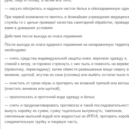
руки, лицо и голову, а затем все тело;
— насухо оботритесь и наденьте чистое белье и обеззараженную оде
При первой возможности явитесь в ближайшее учреждение медицинс
службы го с целью проверки' качества санитарной обработки, провед
вами в домашних условиях
Действия после выхода из очага поражения
После выхода из очага ядерного поражения на незараженную террит
необходимо:
— снять средства индивидуальной защиты кожи, верхнюю одежду и, 
спиной к ветру, осторожно стряхнуть с них пыль и повесить на веревк
(проволоку, перекладину); затем обмести развешанные вещи сверху в
веником, щеткой, жгутом из сена (соломы) или выбить остатки пыли п
— очистить от грязи обувь и протереть ее влажной тряпкой или вето
(очистить веником или щеткой);
— прополоскать в проточной воде одежду и белье;
— снять и продезактивировать противогаз в такой последовательност
вынуть коробку из сумки; сумку тщательно вытряхнуть; тампоном,
смоченным мыльной водой или жидкостью из ИПП-8, протереть короб
соединительную трубку и лицевую часть;