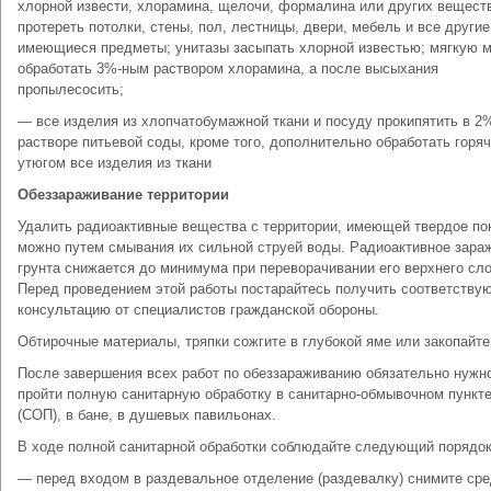
хлорной извести, хлорамина, щелочи, формалина или других вещест
протереть потолки, стены, пол, лестницы, двери, мебель и все другие
имеющиеся предметы; унитазы засыпать хлорной известью; мягкую 
обработать 3%-ным раствором хлорамина, а после высыхания
пропылесосить;
— все изделия из хлопчатобумажной ткани и посуду прокипятить в 2
растворе питьевой соды, кроме того, дополнительно обработать горя
утюгом все изделия из ткани
Обеззараживание территории
Удалить радиоактивные вещества с территории, имеющей твердое по
можно путем смывания их сильной струей воды. Радиоактивное зара
грунта снижается до минимума при переворачивании его верхнего сло
Перед проведением этой работы постарайтесь получить соответств
консультацию от специалистов гражданской обороны.
Обтирочные материалы, тряпки сожгите в глубокой яме или закопайте
После завершения всех работ по обеззараживанию обязательно нужн
пройти полную санитарную обработку в санитарно-обмывочном пункт
(СОП), в бане, в душевых павильонах.
В ходе полной санитарной обработки соблюдайте следующий порядок
— перед входом в раздевальное отделение (раздевалку) снимите ср