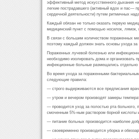
эффективный метод искусственного дыхания «изо
легкие пострадавшего (активный вдох и пас— п
сердечной деятельности) путем ритмичных нада
Каждый обязан не только оказать первую меди
медицинский пункт с помощью носилок, лямок, п
В связи с большим количеством пораженных мед
поэтому каждый должен знать основы ухода за
Пораженных лучевой болезнью или инфекционны
необходимо изолировать дома и организовать п
инфекционные больные размещались отдельно 
Во время ухода за пораженными бактериальны
следующие правила:
— строго выдерживаются все предписания врач
— утром и вечером производят замеры температ
— проводится уход за полостью рта больного, 
смоченным 5%-ным раствором борной кислоты 
— питание больных производится наиболее добр
— своевременно производится уборка и обезза