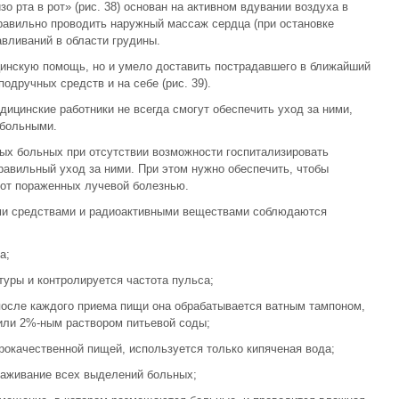
 рта в рот» (рис. 38) основан на активном вдувании воздуха в
равильно проводить наружный массаж сердца (при остановке
вливаний в области грудины.
цинскую помощь, но и умело доставить пострадавшего в ближайший
одручных средств и на себе (рис. 39).
ицинские работники не всегда смогут обеспечить уход за ними,
 больными.
х больных при отсутствии возможности госпитализировать
равильный уход за ними. При этом нужно обеспечить, чтобы
от пораженных лучевой болезнью.
ми средствами и радиоактивными веществами соблюдаются
а;
уры и контролируется частота пульса;
после каждого приема пищи она обрабатывается ватным тампоном,
или 2%-ным раствором питьевой соды;
окачественной пищей, используется только кипяченая вода;
раживание всех выделений больных;