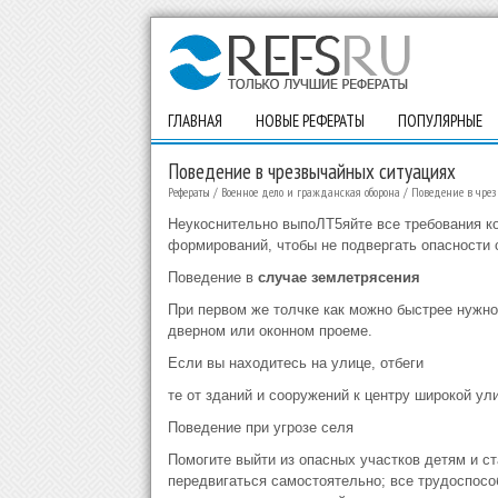
ГЛАВНАЯ
НОВЫЕ РЕФЕРАТЫ
ПОПУЛЯРНЫЕ
Поведение в чрезвычайных ситуациях
Рефераты
/
Военное дело и гражданская оборона
/
Поведение в чре
Неукоснительно выпоЛТ5яйте все требования к
формирований, чтобы не подвергать опасности с
Поведение в
случае землетрясения
При первом же толчке как можно быстрее нужно 
дверном или оконном проеме.
Если вы находитесь на улице, отбеги
те от зданий и сооружений к центру широкой ул
Поведение при угрозе селя
Помогите выйти из опасных участков детям и с
передвигаться самостоятельно; все трудоспосо