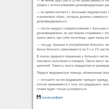
— не менее двух раз в сутки проветривается п
уборка с использованием дезинфицирующих ра
— во время контакта с больными медперсонал 
и резиновую обувь, которые должны сниматься 
дезинфицироваться;
— после каждого соприкосновения с больным и 
дезинфицировать их раствором хлорамина с п
нужно иметь при себе полотенце, один конец 
— посуду, бывшую в употреблении больного, ки
белье больного замачивается на 3 ч в 1% раст
В очагах ядерного поражения у большого числа
светового излучения и пожаров. Ожоги могут б
щелочей. Тяжесть ожога определяется размерам
Первую медицинскую помощь обожженным оказы
— потушите на пострадавшем горящую одежду, д
плотно прижимается к телу пострадавшего; нель
пламя будет только усиливаться;
Скачать реферат