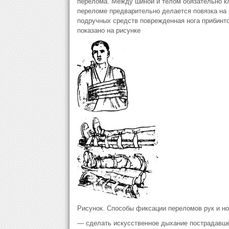
перелома. Между шиной и телом обязательно кла
переломе предварительно делается повязка на 
подручных средств поврежденная нога прибинтов
показано на рисунке
Рисунок. Способы фиксации переломов рук и но
— сделать искусственное дыхание пострадавшем