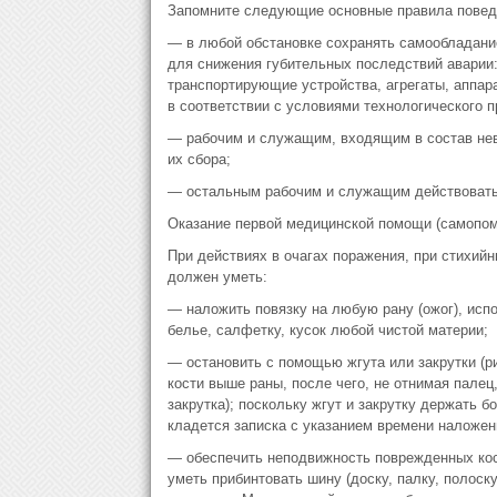
Запомните следующие основные правила поведе
— в любой обстановке сохранять самообладани
для снижения губительных последствий аварии:
транспортирующие устройства, агрегаты, аппар
в соответствии с условиями технологического п
— рабочим и служащим, входящим в состав не
их сбора;
— остальным рабочим и служащим действовать 
Оказание первой медицинской помощи (самопо
При действиях в очагах поражения, при стихий
должен уметь:
— наложить повязку на любую рану (ожог), испо
белье, салфетку, кусок любой чистой материи;
— остановить с помощью жгута или закрутки (р
кости выше раны, после чего, не отнимая палец
закрутка); поскольку жгут и закрутку держать б
кладется записка с указанием времени наложени
— обеспечить неподвижность поврежденных кос
уметь прибинтовать шину (доску, палку, полоск