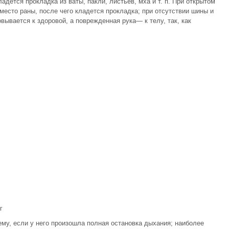
дется прокладка из ваты, пакли, листьев, мха и т. п. При открытом
место раны, после чего кладется прокладка; при отсутствии шины и
ывается к здоровой, а поврежденная рука— к телу, так, как
г
у, если у него произошла полная остановка дыхания; наиболее