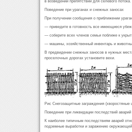
в возведении препятствий для селевого потока.
Поведение при ураганах и снежных заносах
При получении сообщения о приближении урага
— приведите в готовность все имеющиеся убежи
— соберите всех членов семьи поближе к укрыт
— машины, хозяйственный инвентарь и животных
В предвидении снежных заносов в нужных места
проселочных дорогах установите вехи.
Рис Снегозащитные заграждения (хворостяные 
Поведение при ликвидации последствий аварий 
К наиболее типичным последствиям аварий отно
подземные выработки и заражению окружающе