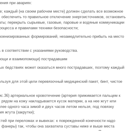
ния при авариях:
е; каждый (на своем рабочем месте) должен сделать все возможное
 обеспечить то правильное отключение энергоисточников, остановить
аты; перекрыть сырьевые, газовые, паровые и водяные коммуникации
роцесса и правилами техники безопасности;
военизированных формирований, незамедлительно прибыть на место
в соответствии с указаниями руководства.
мощи и взаимопомощи) пострадавшим
ных бедствиях может оказаться много пострадавших, поэтому каждый
льзуя для этой цели перевязочный медицинский пакет, бинт, чистое
ис.36) артериальное кровотечение (артерия прижимается пальцем к
, рядом на кожу накладывается кусок материи, а на нее жгут или
олее одного часа зимой и двух часов летом нельзя, под повязку
я жгута (закрутки);
тей при переломах и вывихах: к поврежденной конечности надо
у фанеры) так, чтобы она захватила суставы ниже и выше места