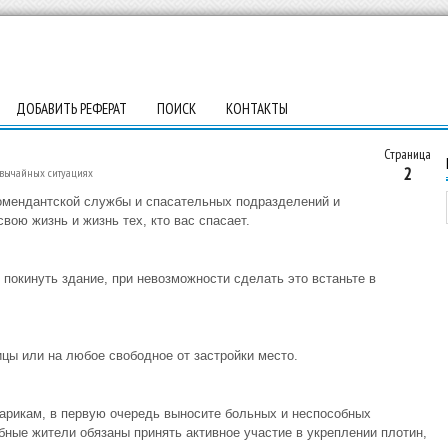
ДОБАВИТЬ РЕФЕРАТ
ПОИСК
КОНТАКТЫ
Страница
2
звычайных ситуациях
омендантской службы и спасательных подразделений и
вою жизнь и жизнь тех, кто вас спасает.
покинуть здание, при невозможности сделать это встаньте в
ицы или на любое свободное от застройки место.
тарикам, в первую очередь выносите больных и неспособных
бные жители обязаны принять активное участие в укреплении плотин,