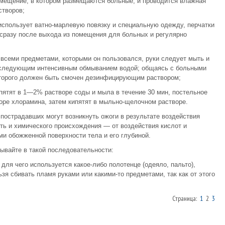
омещение, в котором размещаются больные, и проводится влажная
створов;
использует ватно-марлевую повязку и специальную одежду, перчатки
сразу после выхода из помещения для больных и регулярно
всеми предметами, которыми он пользовался, руки следует мыть и
оследующим интенсивным обмыванием водой; общаясь с больными
которого должен быть смочен дезинфицирующим раствором;
пятят в 1—2% растворе соды и мыла в течение 30 мин, постельное
воре хлорамина, затем кипятят в мыльно-щелочном растворе.
 пострадавших могут возникнуть ожоги в результате воздействия
ыть и химического происхождения — от воздействия кислот и
и обожженной поверхности тела и его глубиной.
вайте в такой последовательности:
ля чего используется какое-либо полотенце (одеяло, пальто),
зя сбивать пламя руками или какими-то предметами, так как от этого
Страница:
1
2
3