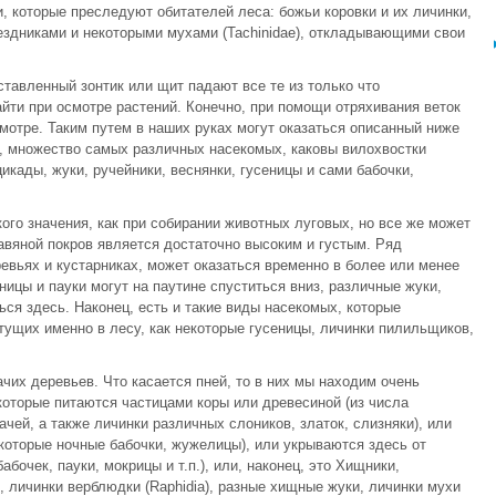
 которые преследуют обитателей леса: божьи коровки и их личинки,
наездниками и некоторыми мухами (Tachinidae), откладывающими свои
ставленный зонтик или щит падают все те из только что
ти при осмотре растений. Конечно, при помощи отряхивания веток
мотре. Таким путем в наших руках могут оказаться описанный ниже
го, множество самых различных насекомых, каковы вилохвостки
 цикады, жуки, ручейники, веснянки, гусеницы и сами бабочки,
кого значения, как при собирании животных луговых, но все же может
равяной покров является достаточно высоким и густым. Ряд
евьях и кустарниках, может оказаться временно в более или менее
ницы и пауки могут на паутине спуститься вниз, различные жуки,
ься здесь. Наконец, есть и такие виды насекомых, которые
тущих именно в лесу, как некоторые гусеницы, личинки пилильщиков,
чих деревьев. Что касается пней, то в них мы находим очень
которые питаются частицами коры или древесиной (из числа
чей, а также личинки различных слоников, златок, слизняки), или
екоторые ночные бабочки, жужелицы), или укрываются здесь от
бочек, пауки, мокрицы и т.п.), или, наконец, это Хищники,
 личинки верблюдки (Raphidia), разные хищные жуки, личинки мухи