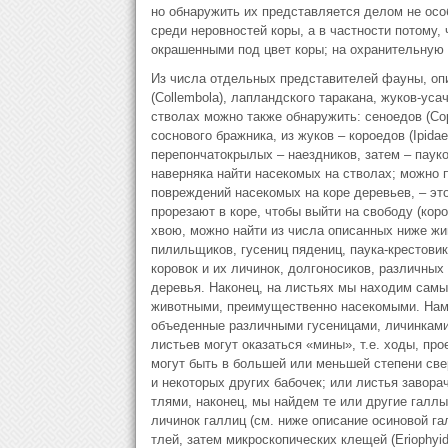
но обнаружить их представляется делом не осо
среди неровностей коры, а в частности потому,
окрашенными под цвет коры; на охранительную 
Из числа отдельных представителей фауны, опи
(Collembola), лапландского таракана, жуков-ус
стволах можно также обнаружить: сеноедов (Cop
соснового бражника, из жуков – короедов (Ipidae)
перепончатокрылых – наездников, затем – паук
наверняка найти насекомых на стволах; можно п
повреждений насекомых на коре деревьев, – эт
прорезают в коре, чтобы выйти на свободу (коро
хвою, можно найти из числа описанных ниже жи
пилильщиков, гусениц пядениц, паука-крестовика
коровок и их личинок, долгоносиков, различных
деревья. Наконец, на листьях мы находим сам
животными, преимущественно насекомыми. Нам 
объеденные различными гусеницами, личинками
листьев могут оказаться «мины», т.е. ходы, пр
могут быть в большей или меньшей степени све
и некоторых других бабочек; или листья завор
тлями, наконец, мы найдем те или другие галлы
личинок галлиц (см. ниже описание осиновой га
тлей, затем микроскопических клещей (Eriophyi