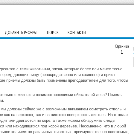
ДОБАВИТЬ РЕФЕРАТ
ПОИСК
КОНТАКТЫ
Страница
1
урсантов с теми животными, жизнь которых более или менее тесно
 пород, дающих пищу (непосредственно или косвенно) и приют
кие приемы должны быть применены преподавателем для того, чтобы
вательно с жизнью и взаимоотношениями обитателей леса? Приемы
м.
с, мы должны сейчас же с возможным вниманием осмотреть стволы и
е как на верхнюю, так и на нижнюю поверхность листьев. На стволах
дят или двигаются по коре, а также можем обнаружить следы
ся или находившихся под корой деревьев. Несомненно, что в любой
ельное количество различных животных, преимущественно насекомых,