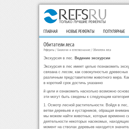
ГЛАВНАЯ
НОВЫЕ РЕФЕРАТЫ
ПОПУЛЯРНЫЕ
Обитатели леса
Рефераты
/
Биология и естествознание
/
Обитатели леса
Экскурсия в лес.
Ведение экскурсии
Экскурсия в лес имеет целью познакомить экск
связана с лесом, как совокупностью древесных
различным представителям животного мира. Ка
в короткий срок достичь указанно
й цели и ознакомить насколько возможно осно
эти могут быть сведены к следующим категория
1. Осмотр лесной растительности. Войдя в ле
ветви деревьев и кустарников, обращая внимани
мы можем найти животных, которые временно си
деятельности некоторых насекомых, находящих
момент на стволах деревьев находится значит