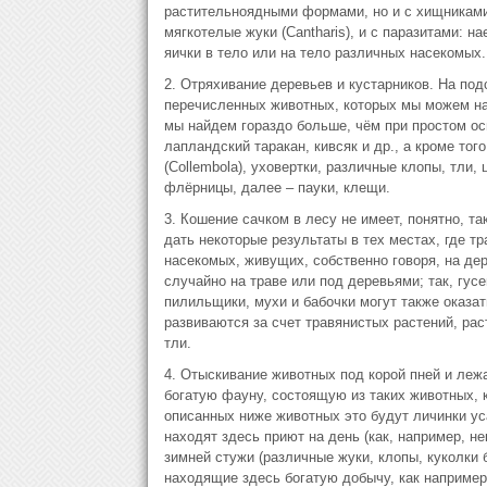
растительноядными формами, но и с хищниками,
мягкотелые жуки (Cantharis), и с паразитами: 
яички в тело или на тело различных насекомых.
2. Отряхивание деревьев и кустарников. На под
перечисленных животных, которых мы можем най
мы найдем гораздо больше, чём при простом ос
лапландский таракан, кивсяк и др., а кроме то
(Collembola), уховертки, различные клопы, тли,
флёрницы, далее – пауки, клещи.
3. Кошение сачком в лесу не имеет, понятно, та
дать некоторые результаты в тех местах, где т
насекомых, живущих, собственно говоря, на дер
случайно на траве или под деревьями; так, гусе
пилильщики, мухи и бабочки могут также оказат
развиваются за счет травянистых растений, рас
тли.
4. Отыскивание животных под корой пней и лежа
богатую фауну, состоящую из таких животных, 
описанных ниже животных это будут личинки уса
находят здесь приют на день (как, например, н
зимней стужи (различные жуки, клопы, куколки ба
находящие здесь богатую добычу, как например,