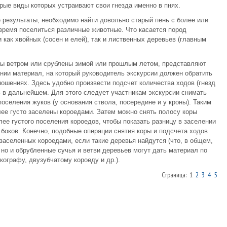
орые виды которых устраивают свои гнезда именно в пнях.
 результаты, необходимо найти довольно старый пень с более или
время поселиться различные животные. Что касается пород
 как хвойных (сосен и елей), так и лиственных деревьев (главным
ны ветром или срублены зимой или прошлым летом, представляют
нии материал, на который руководитель экскурсии должен обратить
ношениях. Здесь удобно произвести подсчет количества ходов (гнезд
ь в дальнейшем. Для этого следует участникам экскурсии снимать
поселения жуков (у основания ствола, посередине и у кроны). Таким
лее густо заселены короедами. Затем можно снять полосу коры
лее густого поселения короедов, чтобы показать разницу в заселении
 боков. Конечно, подобные операции снятия коры и подсчета ходов
заселенных короедами, если такие деревья найдутся (что, в общем,
 но и обрубленные сучья и ветви деревьев могут дать материал по
ографу, двузубчатому короеду и др.).
Страница: 1
2
3
4
5