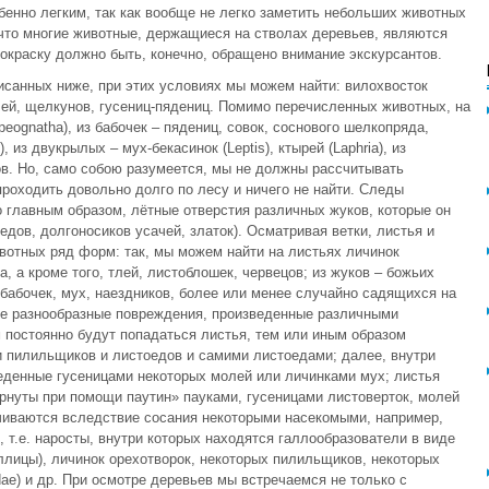
бенно легким, так как вообще не легко заметить небольших животных
 что многие животные, держащиеся на стволах деревьев, являются
окраску должно быть, конечно, обращено внимание экскурсантов.
санных ниже, при этих условиях мы можем найти: вилохвосток
ачей, щелкунов, гусениц-пядениц. Помимо перечисленных животных, на
eognatha), из бабочек – пядениц, совок, соснового шелкопряда,
, из двукрылых – мух-бекасинок (Leptis), ктырей (Laphria), из
ов. Но, само собою разумеется, мы не должны рассчитывать
роходить довольно долго по лесу и ничего не найти. Следы
о главным образом, лётные отверстия различных жуков, которые он
едов, долгоносиков усачей, златок). Осматривая ветки, листья и
вотных ряд форм: так, мы можем найти на листьях личинок
, а кроме того, тлей, листоблошек, червецов; из жуков – божьих
 бабочек, мух, наездников, более или менее случайно садящихся на
ые разнообразные повреждения, произведенные различными
постоянно будут попадаться листья, тем или иным образом
 пилильщиков и листоедов и самими листоедами; далее, внутри
оеденные гусеницами некоторых молей или личинками мух; листья
рнуты при помощи паутин» пауками, гусеницами листоверток, молей
ачиваются вследствие сосания некоторыми насекомыми, например,
, т.е. наросты, внутри которых находятся галлообразователи в виде
ллицы), личинок орехотворок, некоторых пилильщиков, некоторых
dae) и др. При осмотре деревьев мы встречаемся не только с