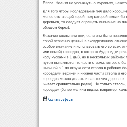
Erinna. Нельзя не упомянуть о муравьях, некот
Для того чтобы исследование пня дало хорошие
менее отстающей корой, под которой имели бы 
деревьев, то следует обращать внимание на пни
образом берез).
Лежачие сосны или ели, если они были повале
собой особенно ценный в экскурсионном отноше
особое внимание и использовать его во всех от
или семей) короедов, о которых будет идти реч
кору кусками в 1 дм3, но в нескольких районах 
путем выявляются те части ствола, которые бо
шириной в 1 по окружности ствола в районах бо
короедами верхней и нижней части ствола и его
короедов можно делать и на стоячих деревьях, 
бывает сравнительно редко). Не только стволы,
короедам (более мелким видам, например; хальк
Скачать реферат