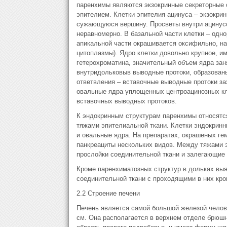
паренхимы являются экзокринные секреторные 
эпителием. Клетки эпителия ацинуса – экзокри
сужающуюся вершину. Просветы внутри ацинусо
неравномерно. В базальной части клетки – одн
апикальной части окрашивается оксифильно, на
цитоплазмы). Ядро клетки довольно крупное, и
гетерохроматина, значительный объем ядра зан
внутридольковыв выводные протоки, образован
ответвления – вставочные выводные протоки за
овальные ядра уплощенных центроацинозных кле
вставочных выводных протоков.
К эндокринным структурам паренхимы относятся
тяжами эпителиальной ткани. Клетки эндокрин
и овальные ядра. На препаратах, окрашеных ге
панкреациты нескольких видов. Между тяжами э
прослойки соединительной ткани и залегающие 
Кроме паренхиматозных структур в дольках вы
соединительной ткани с проходящими в них кр
2.2 Строение печени
Печень является самой большой железой человеч
см. Она располагается в верхнем отделе брюш