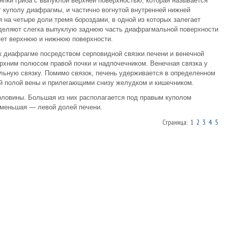
япки гриба с выпуклой верхней поверхностью, которая называется
 куполу диафрагмы, и частично вогнутой внутренней нижней
 на четыре доли тремя бороздами, в одной из которых залегает
выделяют слегка выпуклую заднюю часть диафрагмальной поверхности
яет верхнюю и нижнюю поверхности.
к диафрагме посредством серповидной связки печени и венечной
ерхним полюсом правой почки и надпочечником. Венечная связка у
ольную связку. Помимо связок, печень удерживается в определенном
й полой вены и прилегающими снизу желудком и кишечником.
оловины. Большая из них располагается под правым куполом
 меньшая — левой долей печени.
Страница: 1
2
3
4
5