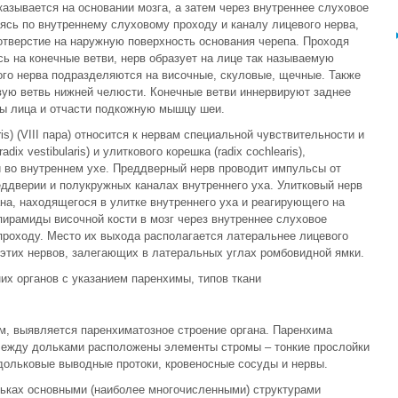
азывается на основании мозга, а затем через внутреннее слуховое
аясь по внутреннему слуховому проходу и каналу лицевого нерва,
отверстие на наружную поверхность основания черепа. Проходя
ь на конечные ветви, нерв образует на лице так называемую
го нерва подразделяются на височные, скуловые, щечные. Также
вую ветвь нижней челюсти. Конечные ветви иннервируют заднее
 лица и отчасти подкожную мышцу шеи.
is) (VIII пара) относится к нервам специальной чувствительности и
ix vestibularis) и улиткового корешка (radix cochlearis),
 во внутреннем ухе. Преддверный нерв проводит импульсы от
еддверии и полукружных каналах внутреннего уха. Улитковый нерв
на, находящегося в улитке внутреннего уха и реагирующего на
пирамиды височной кости в мозг через внутреннее слуховое
проходу. Место их выхода располагается латеральнее лицевого
 этих нервов, залегающих в латеральных углах ромбовидной ямки.
их органов с указанием паренхимы, типов ткани
м, выявляется паренхиматозное строение органа. Паренхима
Между дольками расположены элементы стромы – тонкие прослойки
дольковые выводные протоки, кровеносные сосуды и нервы.
льках основными (наиболее многочисленными) структурами