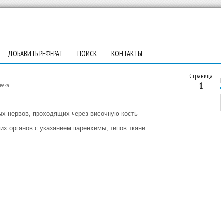
ДОБАВИТЬ РЕФЕРАТ
ПОИСК
КОНТАКТЫ
Страница
1
века
ых нервов, проходящих через височную кость
их органов с указанием паренхимы, типов ткани