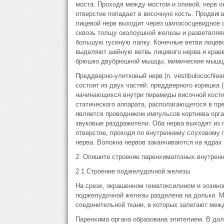
моста. Проходя между мостом и оливой, нерв ок
отверстие попадает в височную кость. Продвиг
лицевой нерв выходит через шилососцевидное 
сквозь толщу околоушной железы и разветвляяс
большую гусиную лапку. Конечные ветви лицево
выделяют шейную ветвь лицевого нерва и крае
брюшко двубрюшной мышцы, мимические мышцы
Преддверно-улитковый нерв (n. vestibulocochlear
состоит из двух частей: преддверного корешка (rad
начинающихся внутри пирамиды височной кости
статического аппарата, располагающегося в пр
является проводником импульсов кортиева орга
звуковые раздражители. Оба нерва выходят из 
отверстие, проходя по внутреннему слуховому 
нерва. Волокна нервов заканчиваются на ядрах
2. Опишите строение паренхиматозных внутренн
2.1 Строение поджелудочной железы
На срезе, окрашенном гематоксилином и эозино
поджелудочной железы разделена на дольки. 
соединительной ткани, в которых залегают меж
Паренхима органа образована эпителием. В до