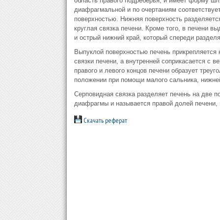
область правого подреберья, и имеет форму шл
диафрагмальной и по очертаниям соответствует
поверхностью. Нижняя поверхность разделяется
круглая связка печени. Кроме того, в печени 
и острый нижний край, который спереди раздел
Выпуклой поверхностью печень прикрепляется 
связки печени, а внутренней соприкасается с в
правого и левого концов печени образует треуг
положении при помощи малого сальника, нижне
Серповидная связка разделяет печень на две п
диафрагмы и называется правой долей печени,
Скачать реферат