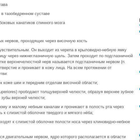
тава
в тазобедренном суставе
оковых канатиков спинного мозга
ых нервов, проходящих через височную кость
 чувствительным. Он выходит из черепа в крыловидно-небную ямку
зницу через нижнеглазничную щель. Затем проходит по подглазничной
стке верхнечелюстной нерв называется подглазничным нервом (n.
 отверстие и проникает в кожу лица. На всем протяжении от
тви:
 к коже шеи и передним отделам височной области;
superiores) прободают толщуверхней челюсти, образуя верхнее зубное
и зубы верхней челюсти;
ьшому и малому небным каналам и проникают в полость рта через
 к слизистой оболочке твердого и мягкого нёба;
 выходят к слизистой оболочке полости носа через клиновидно-небное
яется двигательным нервом, ядро которого располагается в области