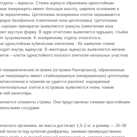
отделы – ацинусы. Стенка ацинуса образована однослойным
нные панкреациты имеют большую высоту, широкое основание и
в неразличимы. Цитоплазма экзокринных клеток окрашивается
ородно базофильно (гомогенная зона цитоплазмы). Цитоплазма
 хороших препаратах выявляются гранулы (зимогенная зона
меет круглую форму. В ядре отчетливо выявляется ядрышко, глыбки
ят эухроматином. К экзокринному отделу относятся и,
ые однослойным кубическим эпителием . Их наиболее тонкие
ходят внутрь ацинусов. В некоторых ацинусах выявляются мелкие
ток – клеток однослойного плоского эпителия начальных участков
 панкреатические островки (островки Лангерганса), образованные
ные панкреациты имеют слабоокрашеную (неокрашенную) цитоплазму
матоксилином и эозином не удается различит эндокринные
пителиальных клеток в островках выявляются очень тонкие
в ней капилляры.
являются элементы стромы. Они представлены тонкими прослойками
овеносными сосудами.
еского организма, ее масса достигает 1,5–2 кг, а размер — 25–30
ной полости под куполом диафрагмы, занимая преимущественно