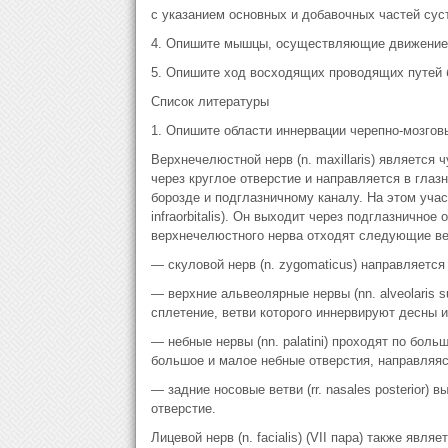
с указанием основных и добавочных частей сус
4. Опишите мышцы, осуществляющие движение 
5. Опишите ход восходящих проводящих путей б
Список литературы
1. Опишите области иннервации черепно-мозгов
Верхнечелюстной нерв (n. maxillaris) является
через круглое отверстие и направляется в гла
борозде и подглазничному каналу. На этом уча
infraorbitalis). Он выходит через подглазничное
верхнечелюстного нерва отходят следующие ве
— скуловой нерв (n. zygomaticus) направляется
— верхние альвеолярные нервы (nn. alveolaris 
сплетение, ветви которого иннервируют десны 
— небные нервы (nn. palatini) проходят по бол
большое и малое небные отверстия, направляясь
— задние носовые ветви (rr. nasales posterior)
отверстие.
Лицевой нерв (n. facialis) (VII пара) также явл