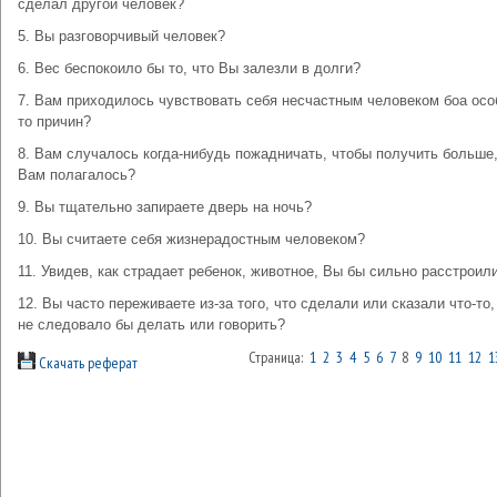
сделал другой человек?
5. Вы разговорчивый человек?
6. Вес беспокоило бы то, что Вы залезли в долги?
7. Вам приходилось чувствовать себя несчастным человеком боа осо
то причин?
8. Вам случалось когда-нибудь пожадничать, чтобы получить больше
Вам полагалось?
9. Вы тщательно запираете дверь на ночь?
10. Вы считаете себя жизнерадостным человеком?
11. Увидев, как страдает ребенок, животное, Вы бы сильно расстроил
12. Вы часто переживаете из-за того, что сделали или сказали что-то,
не следовало бы делать или говорить?
Страница:
1
2
3
4
5
6
7
8
9
10
11
12
1
Скачать реферат