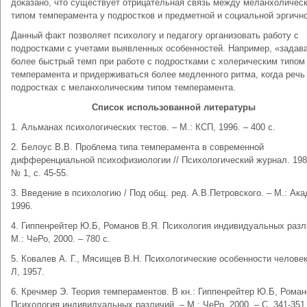
доказано, что существует отрицательная связь между меланхоличес
типом темперамента у подростков и предметной и социальной эргичн
Данный факт позволяет психологу и педагогу организовать работу с
подростками с учетами выявленных особенностей. Например, «задав
более быстрый темп при работе с подростками с холерическим типом
темперамента и придерживаться более медленного ритма, когда речь
подростках с меланхолическим типом темперамента.
Список использованной литературы
1. Альманах психологических тестов. – М.: КСП, 1996. – 400 с.
2. Белоус В.В. Проблема типа темперамента в современной
дифференциальной психофизиологии // Психологический журнал. 1981.
№ 1, с. 45-55.
3. Введение в психологию / Под общ. ред. А.В.Петровского. – М.: Ак
1996.
4. Гиппенрейтер Ю.Б, Романов В.Я. Психология индивидуальных разл
М.: ЧеРо, 2000. – 780 с.
5. Ковалев А. Г., Мясищев В.Н. Психологические особенности человека
Л, 1957.
6. Кречмер Э. Теория темпераментов. В кн.: Гиппенрейтер Ю.Б, Роман
Психология индивидуальных различий. – М.: ЧеРо, 2000. – С. 341-351