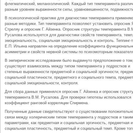
флегматический, меланхолический. Каждый тип темперамента разли
разным уровнем выраженности силы, уравновешенности, подвижност
В психологической практике для диагностики темперамента применя
разные методики. Тип темперамента позволяют установить опросник 
Стреляу и опросник Г. Айзенка. Опросник структуры темперамента В.
Русалова используется для диагностики свойств темперамента. темп
эмоциональность, социальная эмоциональность и контроль. Теппинг-
Е.П. Ильина направлен на определение коэффициента функциональн
асимметрии и свойств нервной системы по психомоторным показател
В эмпирическом исследовании было выдвинуто предположение о том,
существует взаимосвязь между типом темперамента у подростков и
степенью выраженности предметной и социальной эргичности, предм
социальной пластичности, предметного и социального темпа, предмет
социальной эмоциональности, контроля.
Для сбора данных применялся опросник Г. Айзенка и опросник структ
темперамента В.М. Русалова. Для проверки гипотезы использовался
коэффициент ранговой корреляции Спирмена.
Полученные данные свидетельствуют о существовании положительн
связи между холерическим типом темперамента у подростков и таки
параметрами, как предметная и социальная эргичность, предметная и
социальная пластичность, предметный и социальный темп. Кроме тог