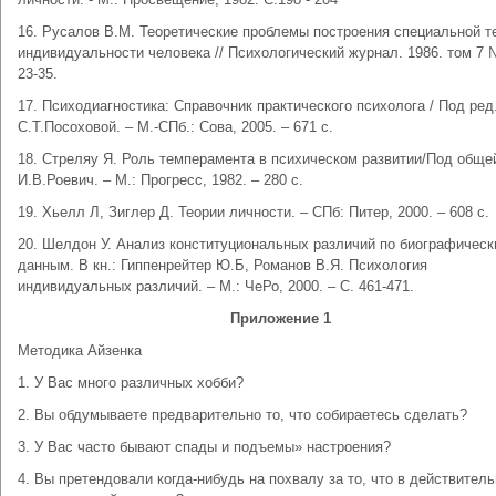
16. Русалов В.М. Теоретические проблемы построения специальной т
индивидуальности человека // Психологический журнал. 1986. том 7 
23-35.
17. Психодиагностика: Справочник практического психолога / Под ред
С.Т.Посоховой. – М.-СПб.: Сова, 2005. – 671 с.
18. Стреляу Я. Роль темперамента в психическом развитии/Под обще
И.В.Роевич. – М.: Прогресс, 1982. – 280 с.
19. Хьелл Л, Зиглер Д. Теории личности. – СПб: Питер, 2000. – 608 с.
20. Шелдон У. Анализ конституциональных различий по биографичес
данным. В кн.: Гиппенрейтер Ю.Б, Романов В.Я. Психология
индивидуальных различий. – М.: ЧеРо, 2000. – С. 461-471.
Приложение 1
Методика Айзенка
1. У Вас много различных хобби?
2. Вы обдумываете предварительно то, что собираетесь сделать?
3. У Вас часто бывают спады и подъемы» настроения?
4. Вы претендовали когда-нибудь на похвалу за то, что в действител