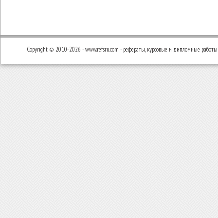
Copyright © 2010-2026 - www.refsru.com - рефераты, курсовые и дипломные работы