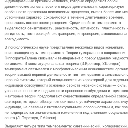
индивидуальные признаки человека, которые определяют собой
динамические аспекты всех его видов деятельности, характеризуют
особенности протекания психических процессов, имеют более или ме
устойчивый характер, сохраняются в течение длительного времени,
проявляясь вскоре после рождения. Среди свойств темперамента
выделяются сензитивность, реактивность, активность, пластичность 
ригидность, темп реакций, экстраверсия, интроверсия, эмоциональна
возбудимость.
В психологической науке представлено несколько видов концепций,
описывающих суть темперамента. Теории гуморального направления
Гиппократа-Галена связывали темперамент с преобладанием жидкост
организме. В конституциональных теориях (Э.Кречмер, У.Шелдон)
темперамент связывался с морфологическими особенностями органи
теории высшей нервной деятельности тип темперамента связывался 
нервной системы, который складывается из характерной для отдельн
индивидов совокупности основных свойств нервной системы — силы,
уравновешенности и подвижности процессов возбуждения и торможен
Факторные теории предполагают существование определенной совок
факторов, которые, образуя относительно устойчивую характеристику
индивида, не связаны с интеллектуальными способностями и, как пра
не подвергаются значительным изменениям под влиянием социально
опыта (Л. Тэрстоун, Г.Айзенк).
Выделяют четыре типа темперамента: сангвинический, холерический,