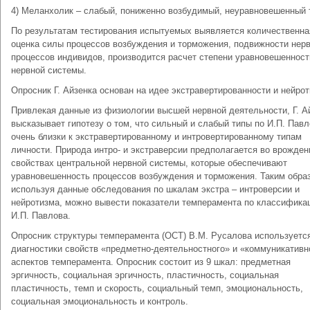
4) Меланхолик – слабый, пониженно возбудимый, неуравновешенный 
По результатам тестирования испытуемых выявляется количественна
оценка силы процессов возбуждения и торможения, подвижности нер
процессов индивидов, производится расчет степени уравновешенност
нервной системы.
Опросник Г. Айзенка основан на идее экстравертированности и нейрот
Привлекая данные из физиологии высшей нервной деятельности, Г. А
высказывает гипотезу о том, что сильный и слабый типы по И.П. Пав
очень близки к экстравертированному и интровертированному типам
личности. Природа интро- и экстраверсии предполагается во врожде
свойствах центральной нервной системы, которые обеспечивают
уравновешенность процессов возбуждения и торможения. Таким обра
используя данные обследования по шкалам экстра – интроверсии и
нейротизма, можно вывести показатели темперамента по классифика
И.П. Павлова.
Опросник структуры темперамента (ОСТ) В.М. Русалова используетс
диагностики свойств «предметно-деятельностного» и «коммуникативн
аспектов темперамента. Опросник состоит из 9 шкал: предметная
эргичность, социальная эргичность, пластичность, социальная
пластичность, темп и скорость, социальный темп, эмоциональность,
социальная эмоциональность и контроль.