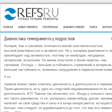
ГЛАВНАЯ
НОВЫЕ РЕФЕРАТЫ
ПОПУЛЯРНЫЕ
ДОБАВИТЬ РЕФЕРАТ
ПОИСК
КОНТАК
Диагностика темперамента у подростков
Холерик. Как и сангвиник отличается малой чувствительностью,
высокой реактивностью и активностью. Но у холерика реактивность я
преобладает над активностью, поэтому он необуздан, несдержан,
нетерпелив, вспыльчив. Он менее пластичен и более инертен, чем
сангвиник. Отсюда — большая устойчивость стремлений и интересов
большая настойчивость, возможны затруднения в переключении вним
У хо
лериков можно также отметить цикличность в деятельности и пережи
Такая цикличность есть одно из следствий неуравновешенности их н
деятельности. И.П. Павлов так объясняет это: «Когда у сильного чел
нет такого равновесия, то он, увлекшись каким-нибудь делом, чрезме
налегает на свои средства и силы и в конце концов рвется, истощает
больше, чем следует, он дорабатывается до того, что ему все невмог