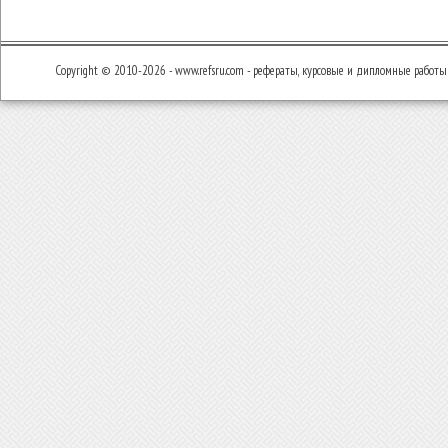
Copyright © 2010-2026 - www.refsru.com - рефераты, курсовые и дипломные работы