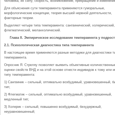
человека, их силу, скорость, возникновение, прекращение и изменени
Для объяснения сути темперамента применяются гуморальные,
морфологические концепции, теория высшей нервной деятельности,
факторные теории.
Выделяют четыре типа темперамента: сангвинический, холерический,
флегматический, меланхолический.
Глава II. Эмпирическое исследование темперамента у подрос
2.1. Психологическая диагностика типа темперамента
В настоящее время применяются разные методики для диагностики т
темперамента.
Опросник Я. Стреляу позволяет выявить объективные количественны
оценки свойств ВНД и на этой основе отнести индивидов к тому или 
типу темперамента:
1) Сангвиник – сильный, оптимально возбудимый, уравновешенный, 
тип;
2) Флегматик – сильный, оптимально возбудимый, уравновешенный,
медленный тип;
3) Холерик – сильный, повышенно возбудимый, безудержный,
неуравновешенный;