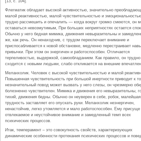
[13, с. 104].
Флегматик обладает высокой активностью, значительно преобладающ
малой реактивностью, малой чувствительностью и эмоциональностью
трудно рассмешить и опечалить — когда вокруг громко смеются, он 
оставаться невозмутимым, При больших неприятностях остается спо
Обычно у него бедная мимика, движения невыразительны и замедлен
же, как речь. Он ненаходчив, с трудом переключает внимание и
приспосабливается к новой обстановке, медленно перестраивает навы
привычки. При этом он энергичен и работоспособен. Отличается
терпеливостью, выдержкой, самообладанием. Как правило, он трудно
сходится с новыми людьми, слабо откликается на внешние впечатлен
Меланхолик. Человек с высокой чувствительностью и малой реактив
Повышенная чувствительность при большой инертности приводит к то
незначительный повод может вызвать у него слезы, он чрезмерно оби
болезненно чувствителен. Мимика и движения его невыразительны, г
тихий, движения бедны. Обычно он неуверен в себе, робок, малейшая
трудность заставляет его опускать руки. Меланхолик неэнергичен,
ненастойчив, легко утомляется и мало работоспособен. Ему присуще
отвлекаемое и неустойчивое внимание и замедленный темп всех
психических процессов.
Итак, темперамент – это совокупность свойств, характеризующих
динамические особенности протекания психических процессов и пове