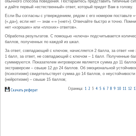
обычного способа поведения. Постарайтесь представить типичные си
и дайте первый «естественный» ответ, который придет Вам в голову.
Если Вы согласны с утверждением, рядом с его номером поставьте «
(«.да»), если нет — знак «-» («нет»). Отвечайте быстро и точно. Помни
нет «хороших» или «плохих» ответов».
Обработка результатов. С помощью «ключа» подсчитывается количе
баллов, полученных по каждой из шкал.
За ответ, совпадающий с ключом, начисляется 2 балла, за ответ «не 
1 балл, за ответ, не совпадающий с ключом – 1 балл. Полученные б
суммируются. Показателем интроверсии является сумма до 11 балло
экстраверсии – свыше 12 до 24 баллов. Об эмоциональной устойчиво
(психотизме) свидетельствует сумма до 14 баллов, о неустойчивости
(нейротизме) – свыше 15 баллов;
Страница:
1
2
3
4
5
6
7
8
9
10
11
12
1
Скачать реферат