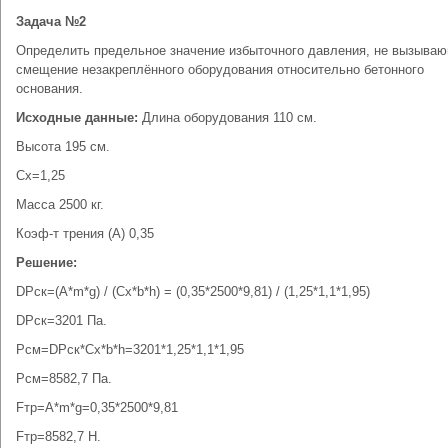
Задача №2
Определить предельное значение избыточного давления, не вызыва
смещение незакреплённого оборудования относительно бетонного
основания.
Исходные данные:
Длина оборудования 110 см.
Высота 195 см.
Сх=1,25
Масса 2500 кг.
Коэф-т трения (А) 0,35
Решение:
DРск=(А*m*g) / (Cx*b*h) = (0,35*2500*9,81) / (1,25*1,1*1,95)
DРск=3201 Па.
Рсм=DРск*Сх*b*h=3201*1,25*1,1*1,95
Рсм=8582,7 Па.
Fтр=А*m*g=0,35*2500*9,81
Fтр=8582,7 Н.