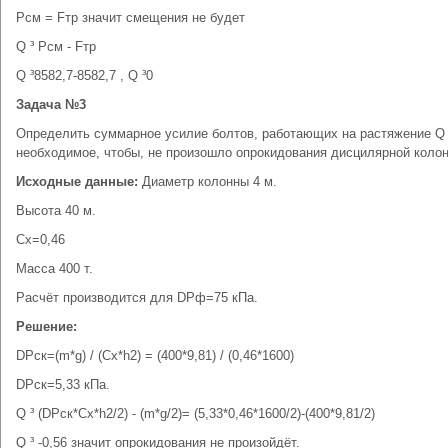
Рсм = Fтр значит смещения не будет
Q ³ Рсм - Fтр
Q ³8582,7-8582,7 , Q ³0
Задача №3
Определить суммарное усилие болтов, работающих на растяжение Q
необходимое, чтобы, не произошло опрокидования дисцилярной коло
Исходные данные:
Диаметр колонны 4 м.
Высота 40 м.
Сх=0,46
Масса 400 т.
Расчёт производится для DРф=75 кПа.
Решение:
DРск=(m*g) / (Cx*h2) = (400*9,81) / (0,46*1600)
DРск=5,33 кПа.
Q ³ (DРск*Cx*h2/2) - (m*g/2)= (5,33*0,46*1600/2)-(400*9,81/2)
Q ³ -0,56 значит опрокидования не произойдёт.