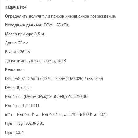
Задача №4
Определить получит ли прибор инерционное повреждение.
Исходные данные:
DРф =55 кПа.
Масса прибора 8,5 кг.
Длина 52 см.
Высота 36 см.
Допустимая ударн. перегрузка 8
Решение:
DРск=(2,5* DРф2) / (DРф+720)=(2,5*3025) / (55+720)
DРск=9,7 кПа.
Рлобов.= (DРф+DРск)*S=(55+9,7)*0,52*0,36
Рлобов.=121118 Н.
m*a = Pлобов Þ а= Pлобов/ m, а=121118/400 Þ а=302,8
Пуд = а/g=302,8/9,81
Пуд =31,4