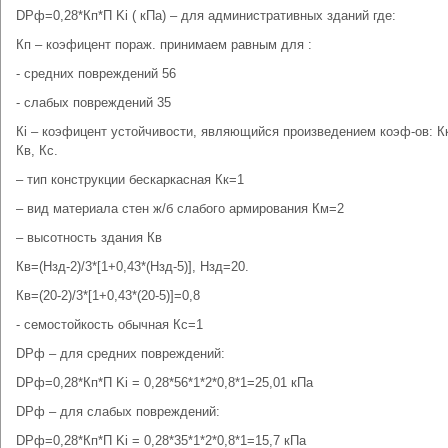
DPф=0,28*Кп*П Ki ( кПа) – для административных зданий где:
Кп – коэфицент пораж. принимаем равным для :
- средних повреждений 56
- слабых повреждений 35
Кi – коэфицент устойчивости, являющийся произведением коэф-ов: Кк
Кв, Кс.
– тип конструкции бескаркасная Кк=1
– вид материала стен ж/б слабого армирования Км=2
– высотность здания Кв
Кв=(Нзд-2)/3*[1+0,43*(Нзд-5)], Нзд=20.
Кв=(20-2)/3*[1+0,43*(20-5)]=0,8
- семостойкость обычная Кс=1
DPф – для средних повреждений:
DPф=0,28*Кп*П Ki = 0,28*56*1*2*0,8*1=25,01 кПа
DPф – для слабых повреждений:
DPф=0,28*Кп*П Ki = 0,28*35*1*2*0,8*1=15,7 кПа