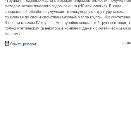
· Группа III- базовые масла с высоким индексом вязкости, полученные
методом каталитического гидрокрекинга (НС-технология). В ходе
специальной обработки улучшают молекулярную структуру масла,
приближая по своим свойствам базовые масла группы III к синтетиче
базовым маслам IV группы. Не случайно масла этой группы относят к
полусинтетическим (а некоторые компании даже к синтетическим баз
маслам).
Стран
Скачать реферат