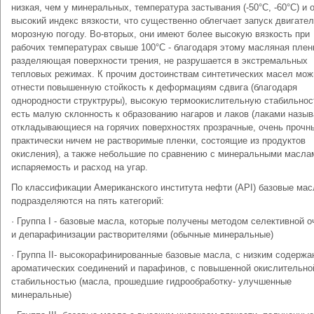
низкая, чем у минеральных, температура застывания (-50°С, -60°C) и 
высокий индекс вязкости, что существенно облегчает запуск двигател
морозную погоду. Во-вторых, они имеют более высокую вязкость при
рабочих температурах свыше 100°C - благодаря этому масляная плен
разделяющая поверхности трения, не разрушается в экстремальных
тепловых режимах. К прочим достоинствам синтетических масел мож
отнести повышенную стойкость к деформациям сдвига (благодаря
однородности структруры), высокую термоокислительную стабильност
есть малую склонность к образованию нагаров и лаков (лаками назы
откладывающиеся на горячих поверхностях прозрачные, очень прочн
практически ничем не растворимые пленки, состоящие из продуктов
окисления), а также небольшие по сравнению с минеральными масла
испаряемость и расход на угар.
По классификации Американского института нефти (API) базовые мас
подразделяются на пять категорий:
· Группа I - базовые масла, которые получены методом селективной о
и депарафинизации растворителями (обычные минеральные)
· Группа II- высокорафинированные базовые масла, с низким содерж
ароматических соединений и парафинов, с повышенной окислительно
стабильностью (масла, прошедшие гидрообработку- улучшенные
минеральные)