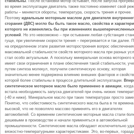
стабильны
. После остановки мотор остывает, после запуска прогрев
во время эксплуатации двигатель также постоянно изменяет свой ре
работы – меняются обороты, температура, скорость трения и прочее.
Поэтому
идеальным моторным маслом для двигателя внутреннег
сгорания (ДВС) могло бы быть такое масло, свойства и характер
которого не изменялись бы при изменениях вышеперечисленны
условий
. Но это невозможно – при остывании любая субстанция стан
гуще, при увеличении скорости трения – перегревается и так далее. 
на определенном этапе развития моторостроения вопрос обеспечения
максимальной стабильности свойств моторного масла при разных ус
стал особо актуальным. А поскольку минеральная основа моторного 
имеет свои ограничения в плане обеспечения такой стабильности, уч
путем синтеза молекул, получили синтетическую основу, которая
значительно менее подвержена влиянию внешних факторов и свойст
которой более стабильны в процессе длительной эксплуатации.
Впер
синтетическое моторное масло было применено в авиации
, когда
встала необходимость запуска двигателей при очень низких темпера
(-40 и ниже). Минеральное масло при таких температурах просто заме
Понятно, что себестоимость синтетического масла была в те времена
высокой, что не позволяло массово применять его в двигателях
автомобилей. Со временем синтетические моторные масла стали бол
дешевыми в производстве и начали применяться в автомобильной
промышленности. Синтетические масла обладают исключительно уд
вязкостно-температурными характеристиками. Это, во-первых, горазд