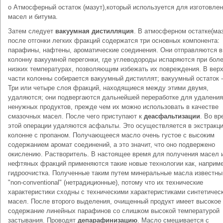
o Атмосферный остаток (мазут),который используется для изготовле
масел и битума.
Затем следует
вакуумная дистилляция
. В атмосферном остатке(маз
после отгонки легких фракций содержатся три основных компонента:
парафины, нафтены, ароматические соединения. Они отправляются в
колонну вакуумной перегонки, где углеводороды испаряются при бол
низких температурах, позволяющим избежать их повреждения. В вер
части колонны собирается вакуумный дистиллят; вакуумный остаток -
Три или четыре слоя фракций, находящиеся между этими двумя,
удаляются; они подвергаются дальнейшей переработке для удаления
ненужных продуктов, прежде чем их можно использовать в качестве
смазочных масел. После чего приступают к
деасфальтизации
. Во вр
этой операции удаляются асфальты. Это осуществляется в экстракц
колонне с пропаном. Получающееся масло очень густое с высоким
содержанием аромат соединений, а это значит, что оно подвержено
окислению. Растворитель. В настоящее время для получения масел 
нефтяных фракций применяются такие новые технологии как, наприме
гидроочистка. Полученные таким путем минеральные масла известны
"non-conventional" (нетрадиционные), потому что их технические
характеристики сходны с техническими характеристиками синтетичес
масел. После второго выделения, очищенный продукт имеет высокое
содержание линейных парафинов со слишком высокой температурой
застывания. Проводят
депарафинизацию
. Масло смешивается с