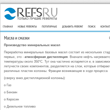
ГЛАВНАЯ
НОВЫЕ РЕФЕРАТЫ
ПОПУЛЯРНЫЕ
ДОБАВИТЬ РЕФЕРАТ
ПОИСК
КОНТАК
Масла и смазки
Производство минеральных масел
Переработка минеральных базовых масел состоит из нескольких стад
первых, это -
атмосферная дистилляция
. Вначале нефть нагревает
температуры около 350°C. Тут она частично испаряется и, в зависимо
летучести своих компонентов, разделяется на слои, которые отбираю
различных пластин колонны. Фракции возникающие в ходе процесса
(сверху вниз дистилляционной колонны):
o Газ
o Бензин
o Керосин
o Дизельное топливо