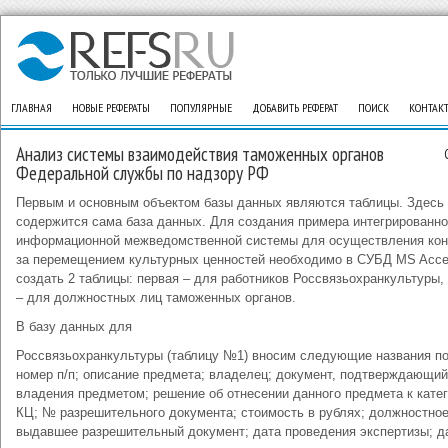
ГЛАВНАЯ
НОВЫЕ РЕФЕРАТЫ
ПОПУЛЯРНЫЕ
ДОБАВИТЬ РЕФЕРАТ
ПОИСК
КОНТАК
Анализ системы взаимодействия таможенных органов
Федеральной службы по надзору РФ
Первым и основным объектом базы данных являются таблицы. Здесь
содержится сама база данных. Для создания примера интегрированн
информационной межведомственной системы для осуществления кон
за перемещением культурных ценностей необходимо в СУБД MS Acc
создать 2 таблицы: первая – для работников Россвязьохранкультуры,
– для должностных лиц таможенных органов.
В базу данных для
Россвязьохранкультуры (таблицу №1) вносим следующие названия по
номер п/п; описание предмета; владелец; документ, подтверждающий
владения предметом; решение об отнесении данного предмета к кате
КЦ; № разрешительного документа; стоимость в рублях; должностное
выдавшее разрешительный документ; дата проведения экспертизы; д