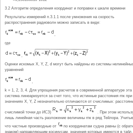
3.2 Алгоритм определения координат и поправки к шкале времени
Результаты измерений п.3.1.1 после умножения на скорость
распространения радиоволн можно записать в виде:
,
где
,
Оценки искомых X, Y, Z, d могут быть найдены из системы нелинейны
уравнений
,
k = 1, 2, 3, 4. Для упрощения расчетов в современной аппаратуре эта
система линеаризуется за счет того, что истинные расстояния rпк пр
значениях X, Y, Z незначительно отличаются от счислимых: расстояни
счислимой точки до ИСЗ)
. При этом использ
лишь линейная часть разложение величины rпк в ряд Тейлора. Учиты
что частные производные от
по координатам судна равны (с обра
знаком) направляющим косинусам, значения которых имеются в табл.