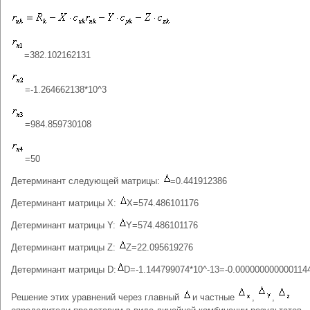
=382.102162131
=-1.264662138*10^3
=984.859730108
=50
Детерминант следующей матрицы:
=0.441912386
Детерминант матрицы Х:
X=574.486101176
Детерминант матрицы Y:
Y=574.486101176
Детерминант матрицы Z:
Z=22.095619276
Детерминант матрицы D:
D=-1.144799074*10^-13=-0.000000000000114
Решение этих уравнений через главный
и частные
,
,