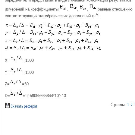
определители представим в виде линейной комбинации результатов
измерений на коэффициенты
,
,
,
равные отношению
соответствующих алгебраических дополнений к
:
X=
=1300
Y=
=1300
Z=
=50
D=
=-2.59055665844*10^-13
Страница:
1
2
Скачать реферат