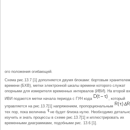
ого положения огибающей.
Схема рис.13.7 [1] дополняется двумя блоками: бортовым хранителе
времени (БХВ), метки электронной шкалы времени которого служат
опорными для измерителя временных интервалов (ИВИ). На второй в
ИВИ подаются метки начала периода с ГУН кода
, который
управляется на рис.13.7[1] напряжением, пропорциональным
тех пор, пока величина
не будет близка нулю. Необходимо детальн
изучить и знать процессы в схеме рис.13.7[1] и иллюстрировать их
временными диаграммами, подобными рис. 13.6 [1].