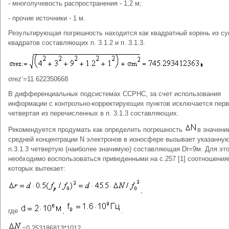
- многолучевость распространения - 1,2 м;
- прочие источники - 1 м.
Результирующая погрешность находится как квадратный корень из с
квадратов составляющих п. 3.1.2 и п. 3.1.3.
σrez’=11.622350668
В дифференциальных подсистемах ССРНС, за счет использования
информации с контрольно-корректирующих пунктов исключается перв
четвертая из перечисленных в п. 3.1.3 составляющих.
Рекомендуется продумать как определить погрешность
в значени
средней концентрации N электронов в ионосфере вызывает указанную
п.3.1.3 четвертую (наиболее значимую) составляющая Dr=9м. Для это
необходимо воспользоваться приведенными на с.257 [1] соотношения
которых вытекает:
,
где
,
.
=0,253186813*1012