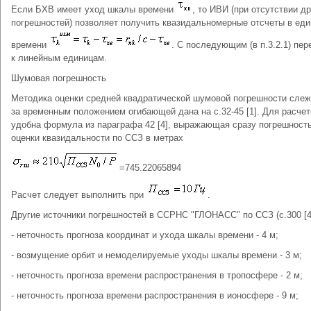
Если БХВ имеет уход шкалы времени
, то ИВИ (при отсутствии д
погрешностей) позволяет получить квазидальномерные отсчеты в ед
времени
. С последующим (в п.3.2.1) пе
к линейным единицам.
Шумовая погрешность
Методика оценки средней квадратической шумовой погрешности сле
за временным положением огибающей дана на с.32-45 [1]. Для расчет
удобна формула из параграфа 42 [4], выражающая сразу погрешност
оценки квазидальности по ССЗ в метрах
=745.22065894
Расчет следует выполнить при
.
Другие источники погрешностей в ССРНС "ГЛОНАСС" по ССЗ (с.300 [4]
- неточность прогноза координат и ухода шкалы времени - 4 м;
- возмущение орбит и немоделируемые уходы шкалы времени - 3 м;
- неточность прогноза времени распространения в тропосфере - 2 м;
- неточность прогноза времени распространения в ионосфере - 9 м;