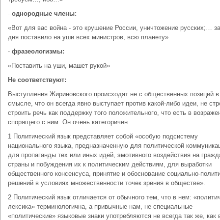
-
однородные члены:
«Вот для вас война - это крушение России, уничтожение русских;… з
дня поставило на уши всех министров, всю планету»
-
фразеологизмы:
«Поставить на уши, машет рукой»
Не соответствуют:
Выступления Жириновского происходят не с общественных позиций в
смысле, что он всегда явно выступает против какой-либо идеи, не ст
строить речь как поддержку того положительного, что есть в возраже
спорящего с ним. Он очень категоричен.
1 Политический язык представляет собой «особую подсистему
национального языка, предназначенную для политической коммуника
для пропаганды тех или иных идей, эмотивного воздействия на гражд
страны и побуждения их к политическим действиям, для выработки
общественного консенсуса, принятие и обоснование социально-полит
решений в условиях множественности точек зрения в обществе».
2 Политический язык отличается от обычного тем, что в нем: «полити
лексика» терминологична, а привычные нам, не специальные
«политические» языковые знаки употребляются не всегда так же, как 