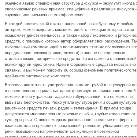
обычном языке; специфичная структура дискурса – результат иногда 
своеобразных речевых приемов; специфична и реализация дискурса 
звуковое или письменное его оформление.
В каждой политической статье, написанной на любую тему и любым
автором, можно выделить комплекс идей, с помощью которых автор
осмысляет действительность, а также набор лексических и риториче
средств, с помощью которых автор оформляет свои рассуждения. Так
либеральный комплекс идей в политических статьях обслуживают вп
определенная лексика (клише, лозунги) и вполне определенные
стилистические, риторические средства. То же самое и с фашистской,
всякой другой идеологией. Идеи и формальные средства неразрывно
связаны, и мы можем говорить об особом феномене политического те
идейно-стилистическом комплексе.
Возросла частотность употребления людьми грубой и нецензурной ле
в определенных социальных слоях формируется привыкание к подоб
лексике, и она утрачивает характер табуированной, что не может не
вызывать беспокойства. Резко упала культура речи и общая культура
работников средств печати, радио и телевидения. В прямом эфире
допускаются многочисленные речевые ошибки, грубые отклонения от
культуры речи. Ставшее модным раскованное поведение в эфире в
языковом плане приводит к повышенной громкости, убыстренному те
речи, повышенной напряженности артикуляции и чрезмерной