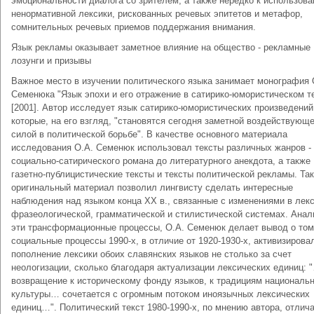
эмоциональности диалога со зрителем, а также нередко к использов
ненормативной лексики, рискованных речевых эпитетов и метафор,
сомнительных речевых приемов поддержания внимания.
Язык рекламы оказывает заметное влияние на общество - рекламные
лозунги и призывы
Важное место в изучении политического языка занимает монография 
Семенюка "Язык эпохи и его отражение в сатирико-юмористическом т
[2001]. Автор исследует язык сатирико-юмористических произведений
которые, на его взгляд, "становятся сегодня заметной воздействующ
силой в политической борьбе". В качестве основного материала
исследования О.А. Семенюк использовал тексты различных жанров - 
социально-сатирического романа до литературного анекдота, а также
газетно-публицистические тексты и тексты политической рекламы. Та
оригинальный материал позволил лингвисту сделать интересные
наблюдения над языком конца ХХ в., связанные с изменениями в лекс
фразеологической, грамматической и стилистической системах. Анал
эти трансформационные процессы, О.А. Семенюк делает вывод о том
социальные процессы 1990-х, в отличие от 1920-1930-х, активизирова
пополнение лексики обоих славянских языков не столько за счет
неологизации, сколько благодаря актуализации лексических единиц: 
возвращение к историческому фонду языков, к традициям националь
культуры… сочетается с огромным потоком иноязычных лексических
единиц…". Политический текст 1980-1990-х, по мнению автора, отлич