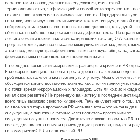
сложностью и неопределенностью содержания, избыточной
терминологичностью, эвфемизацией и особой метафоричностью - все
находит свое отражение в сатирических текстах. Пародируя дискурс
политики, иронизируя над политическим текстом, социум, с одной сто
нейтрализует или уменьшает его негативное давление, а с другой - к
обозначает наиболее распространенные дефекты текста. Не ограничи
лексико-семантическим анализом сатирических текстов, О.А. Семеню
предлагает дискурсивное описание коммуникативных моделей, отмеч
этом определенную трансформацию языкового вкуса общества, связ
формированием нового поколения носителей языка.
В последнее время активизировались разговоры и кризисе в PR-отрас
Разговоры в принципе, не новы, просто уровень, на котором подняты
проблемы, заставляет и меня затронуть эту тему. Можно отметить, чт
обсуждается кризис достаточно активно, как с точки зрения участнико
и с точки зрения информационных площадок. Есть ли кризис и когда 
начал свое развитие? Не претендую на «истину в последней инстанци
всего лишь выражаю свою точку зрения. Речь не будет идти о том, э
или все же элитарна профессия PR –специалиста – это не тема для
обсуждения, а попытка некоторых «специалистов» просто уйти от
обсуждения насущных проблем. Достаточно сложно говорить о PR в 
все же, для полного понимая происходящих процессов, придется раз
на коммерческий PR и политический PR.
Коммерческий PR