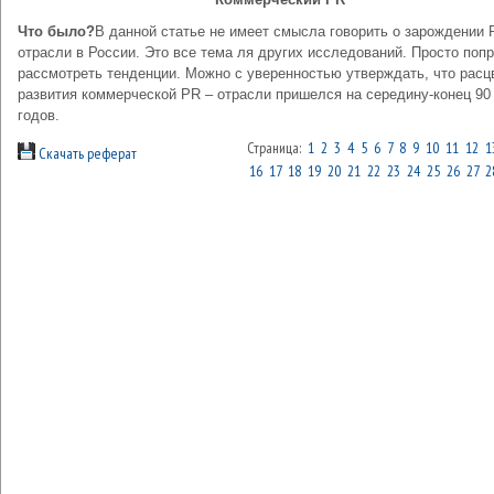
Что было?
В данной статье не имеет смысла говорить о зарождении 
отрасли в России. Это все тема ля других исследований. Просто поп
рассмотреть тенденции. Можно с уверенностью утверждать, что расц
развития коммерческой PR – отрасли пришелся на середину-конец 90
годов.
Страница:
1
2
3
4
5
6
7
8
9
10
11
12
1
Скачать реферат
16
17
18
19
20
21
22
23
24
25
26
27
2