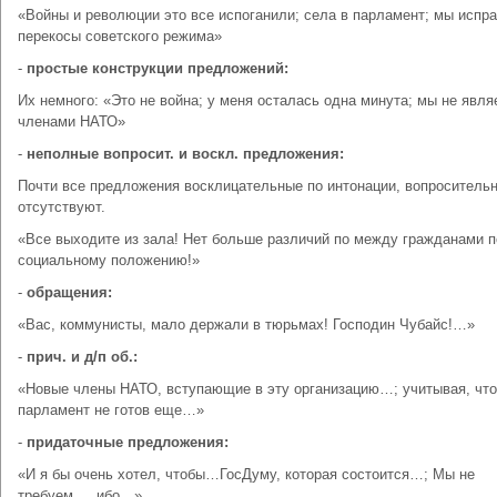
«Войны и революции это все испоганили; села в парламент; мы испр
перекосы советского режима»
-
простые конструкции предложений:
Их немного: «Это не война; у меня осталась одна минута; мы не явл
членами НАТО»
-
неполные вопросит. и воскл. предложения:
Почти все предложения восклицательные по интонации, вопроситель
отсутствуют.
«Все выходите из зала! Нет больше различий по между гражданами п
социальному положению!»
-
обращения:
«Вас, коммунисты, мало держали в тюрьмах! Господин Чубайс!…»
-
прич. и д/п об.:
«Новые члены НАТО, вступающие в эту организацию…; учитывая, что
парламент не готов еще…»
-
придаточные предложения:
«И я бы очень хотел, чтобы…ГосДуму, которая состоится…; Мы не
требуем…, ибо…»