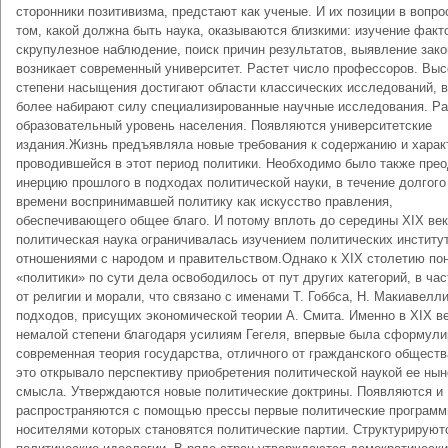
сторонники позитивизма, предстают как ученые. И их позиции в вопро
том, какой должна быть наука, оказываются близкими: изучение факт
скрупулезное наблюдение, поиск причин результатов, выявление зако
возникает современный университет. Растет число профессоров. Выс
степени насыщения достигают области классических исследований, 
более набирают силу специализированные научные исследования. Ра
образовательный уровень населения. Появляются университетские
издания.Жизнь предъявляла новые требования к содержанию и харак
проводившейся в этот период политики. Необходимо было также пре
инерцию прошлого в подходах политической науки, в течение долгого
времени воспринимавшей политику как искусство правления,
обеспечивающего общее благо. И потому вплоть до середины XIX ве
политическая наука ограничивалась изучением политических институт
отношениями с народом и правительством.Однако к XIX столетию по
«политики» по сути дела освободилось от пут других категорий, в ча
от религии и морали, что связано с именами Т. Гоббса, Н. Макиавелли
подходов, присущих экономической теории А. Смита. Именно в XIX ве
немалой степени благодаря усилиям Гегеля, впервые была сформули
современная теория государства, отличного от гражданского обществ
это открывало перспективу приобретения политической наукой ее ны
смысла. Утверждаются новые политические доктрины. Появляются и
распространяются с помощью прессы первые политические программ
носителями которых становятся политические партии. Структурируют