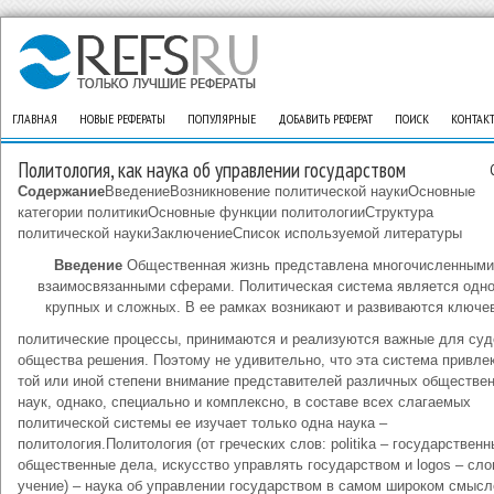
ГЛАВНАЯ
НОВЫЕ РЕФЕРАТЫ
ПОПУЛЯРНЫЕ
ДОБАВИТЬ РЕФЕРАТ
ПОИСК
КОНТАК
Политология, как наука об управлении государством
Содержание
ВведениеВозникновение политической наукиОсновные
категории политикиОсновные функции политологииСтруктура
политической наукиЗаключениеСписок используемой литературы
Введение
Общественная жизнь представлена многочисленными
взаимосвязанными сферами. Политическая система является одно
крупных и сложных. В ее рамках возникают и развиваются ключе
политические процессы, принимаются и реализуются важные для суд
общества решения. Поэтому не удивительно, что эта система привлек
той или иной степени внимание представителей различных обществе
наук, однако, специально и комплексно, в составе всех слагаемых
политической системы ее изучает только одна наука –
политология.Политология (от греческих слов: politika – государственн
общественные дела, искусство управлять государством и logos – сло
учение) – наука об управлении государством в самом широком смысл