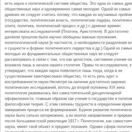
есть наука о политической системе общества. Это одна из самых дре
общественных наук и одновременно самая молодая. Одной из самых
древних ее следует считать потому, что каждая из изучаемых пробле
(государство, политическая власть, политические лидеры, политичес
элита, политика, политический процесс и др.) с древних времен
интересовала исследователей (Платона, Аристотеля). В достаточно
далеком прошлом были научно обобщены важные положения
политологической науки (в частности, о необходимости разделения в
о сущности и формах политического лидерства и др.).Одной из самы
молодых из фундаментальных общественных наук ее следует
рассматривать в связи с тем, что как целостное, системное учение он
возникла лишь в начале нашего столетия. Правы те исследователи, к
утверждает, что каждая наука появляется лишь тогда, когда в ее
существовании заинтересовано общество, то есть речь идет о
востребованности науки.Несмотря на наличие достаточно широких
политических исследований, вплоть до второй половины XIX века
политология развивалась без самостоятельной дисциплинарной
оформленности, главным образом как учение о государстве и политик
философская теория. С этим связаны трудности в определении врем
завершения процесса ее формирования. Бурное развитие политическ
науки было сильно заторможено, а во многих направлениях и прерван
после большевистской революции 1917 г. Политология, как самостоя
наука, имеет свой объект и предмет познания. Однако сфера политич