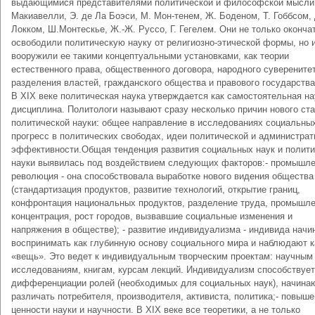
выдающимися представителями политической и философской мысли
Макиавелли, Э. де Ла Боэси, М. Мон-тенем, Ж. Боденом, Т. Гоббсом,
Локком, Ш.Монтескье, Ж.-Ж. Руссо, Г. Гегелем. Они не только оконча
освободили политическую науку от религиозно-этической формы, но 
вооружили ее такими концептуальными установками, как теории
естественного права, общественного договора, народного суверенитет
разделения властей, гражданского общества и правового государства 
В XIX веке политическая наука утверждается как самостоятельная н
дисциплина. Политологи называют сразу несколько причин нового ст
политической науки: общее направление в исследованиях социальных
прогресс в политических свободах, идеи политической и администрат
эффективности.Общая тенденция развития социальных наук и полити
науки выявилась под воздействием следующих факторов:- промышл
революция - она способствовала выработке нового видения общества
(стандартизация продуктов, развитие технологий, открытие границ,
конфронтация национальных продуктов, разделение труда, промышл
концентрация, рост городов, вызвавшие социальные изменения и
напряжения в обществе); - развитие индивидуализма - индивида начи
воспринимать как глубинную основу социального мира и наблюдают к
«вещь». Это ведет к индивидуальным творческим проектам: научным
исследованиям, книгам, курсам лекций. Индивидуализм способствует
дифференциации ролей (необходимых для социальных наук), начина
различать потребителя, производителя, активиста, политика;- повыш
ценности науки и научности. В XIX веке все теоретики, а не только