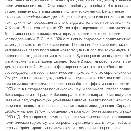
политические идеологии. В ряде стран утверждаются демократическ
политические системы. Они несли с собой дух свободы. И это сыграл
существенную роль в признании политической науки. Ее изучение
становится необходимым для общества.Итак, возникновение политол
как науки и как профессионального вида деятельности относится к ко
XIX века. В последней трети XIX века формирующаяся политическая
была связана с философскими, юридическими и историческими
исследованиями. В США в 1920-е гг. новым подходом в политических
исследованиях стал бихевиорализм. Появление бихевиоралистского
направления стало подлинной «революцией» в политической науке. В
послевоенные десятилетия отмечается бурное развитие политической
и в Америке, и в Западной Европе. После Второй мировой войны в св
демократизацией в Европе и формированием открытого общества
возрождается интерес к политической науке во многих европейских с
Общество и политика нуждались в исследованиях политических проц
принятии политических решений, в выработке эффективной политики.
1950-е гг. в методологии политической науки возникает «вторая волна
бихевиорализма. В рамках бихевиоралистского направления получае
развитие структурно-функциональный анализ, анализ политических с
начинают проводиться первые сравнительные исследования. Середи
1960-х – начало 1970-х гг. отмечаются кризисом бихевиорального под
1969 г. Д. Истон провозгласил новую постбихевиоральную революцию
политической науке. Суть этой революции сводилась к тому, чтобы, в
первых, ориентировать политические исследования на реальные