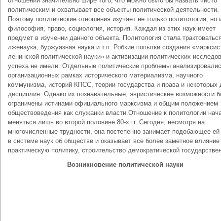
отношений значительно шире того, что можно было бы назвать чисто
политическим и охватывает все объекты политической деятельности.
Поэтому политические отношения изучает не только политология, но 
философия, право, социология, история. Каждая из этих наук имеет
предмет в изучении данного объекта. Политология стала трактоваться
лженаука, буржуазная наука и т.п. Робкие попытки создания «марксис
ленинской политической науки» и активизации политических исследо
успеха не имели. Отдельные политические проблемы анализировалис
организационных рамках исторического материализма, научного
коммунизма, историй КПСС, теории государства и права и некоторых 
дисциплин. Однако их познавательные, эвристические возможности 
ограничены истинами официального марксизма и общим положением
обществоведения как служанки власти.Отношение к политологии нач
меняться лишь во второй половине 80-х гг. Сегодня, несмотря на
многочисленные трудности, она постепенно занимает подобающее ей
в системе наук об обществе и оказывает все более заметное влияние
практическую политику, строительство демократической государстве
Возникновение политической науки