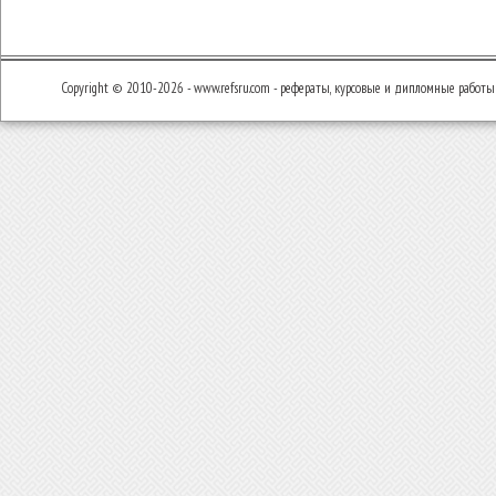
Copyright © 2010-2026 - www.refsru.com - рефераты, курсовые и дипломные работы