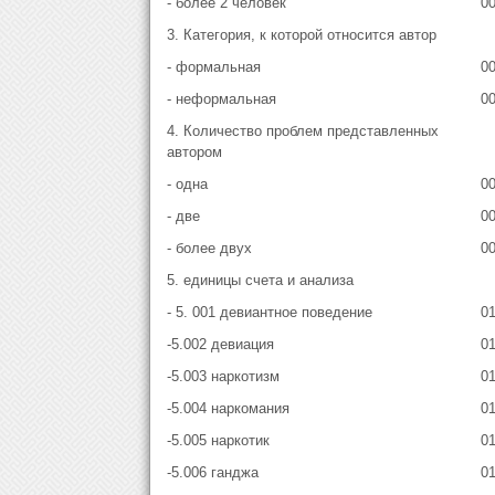
- более 2 человек
0
3. Категория, к которой относится автор
- формальная
0
- неформальная
0
4. Количество проблем представленных
автором
- одна
0
- две
0
- более двух
0
5. единицы счета и анализа
- 5. 001 девиантное поведение
0
-5.002 девиация
01
-5.003 наркотизм
0
-5.004 наркомания
0
-5.005 наркотик
0
-5.006 ганджа
0