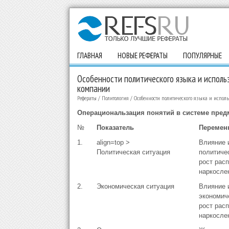
ГЛАВНАЯ
НОВЫЕ РЕФЕРАТЫ
ПОПУЛЯРНЫЕ
Особенности политического языка и исполь
компании
Рефераты
/
Политология
/
Особенности политического языка и испол
Операциональзация понятий в системе пред
№
Показатель
Перемен
1.
align=top >
Влияние 
Политическая ситуация
политиче
рост рас
наркосле
2.
Экономическая ситуация
Влияние 
экономич
рост рас
наркосле