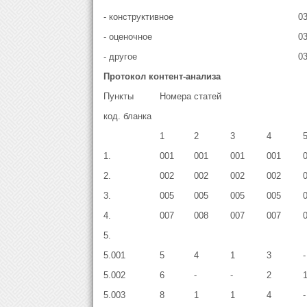
- конструктивное
0
- оценочное
0
- другое
0
Протокол контент-анализа
Пункты
Номера статей
код. бланка
1
2
3
4
1.
001
001
001
001
2.
002
002
002
002
3.
005
005
005
005
4.
007
008
007
007
5.
5.001
5
4
1
3
-
5.002
6
-
-
2
5.003
8
1
1
4
-