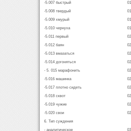
-5.007 быстрый
0
-5.008 твердый
0
-5.009 хмурый
0
-5.010 чернуха
0
-5.011 первый
0
-5.012 баян
0
-5.013 вмазаться
0
-5.014 догоняться
0
- 5. 015 марафонить
0
-5.016 машинка
0
-5.017 плотно сидеть
0
-5.018 сквот
0
-5.019 чужие
0
-5.020 свои
0
6. Тип суждения
- аналитическое
0