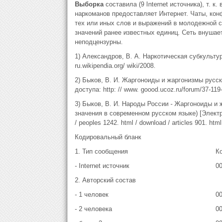
Выборка
составила (9 Internet источника), т.
наркоманов предоставляет Интернет. Чаты, кон
тех или иных слов и выражений в молодежной с
значений ранее известных единиц. Сеть внушает
неподцензурны.
1) Александров, В. А. Наркотическая субкультур
ru.wikipendia.org/ wiki/2008.
2) Быков, В. И. Жаргоноиды и жаргонизмы русск
доступа: http: // www. goood.ucoz.ru/forum/37-119-
3) Быков, В. И. Народы России - Жаргоноиды и 
значения в современном русском языке) [Электрон
/ peoples 1242. html / download / articles 901. html
Кодировальный бланк
1. Тип сообщения
К
- Internet источник
0
2. Авторский состав
- 1 человек
0
- 2 человека
0