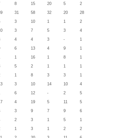
7
8
15
20
5
2
39
31
58
32
20
28
6
3
10
1
1
2
10
3
7
5
3
4
8
4
4
3
-
1
9
6
13
4
9
1
1
1
16
1
8
1
3
5
2
1
1
1
2
1
8
3
3
1
13
3
10
14
10
4
1
6
12
-
2
5
17
4
19
5
11
5
6
3
9
7
9
6
4
2
3
1
5
1
2
1
3
1
2
2
1
2
20
3
11
6