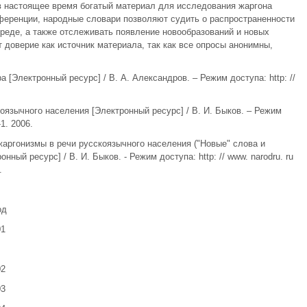
 к. в настоящее время богатый материал для исследования жаргона
ференции, народные словари позволяют судить о распространенности
реде, а также отслеживать появление новообразований и новых
 доверие как источник материала, так как все опросы анонимны,
а [Электронный ресурс] / В. А. Александров. – Режим доступа: http: //
оязычного населения [Электронный ресурс] / В. И. Быков. – Режим
1. 2006.
жаргонизмы в речи русскоязычного населения ("Новые" слова и
ный ресурс] / В. И. Быков. - Режим доступа: http: // www. narodru. ru
.
од
01
02
03