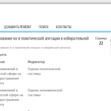
ДОБАВИТЬ РЕФЕРАТ
ПОИСК
КОНТАКТЫ
зование их в политической агитации в избирательной
Страница
22
ьзование их в политической агитации в избирательной компании
мета
ная
Индикатор
изменений в
Оценка политической
ской сфере на
системы
пространения
нга
изменений в
Оценка экономической
еской сфере на
системы
пространения
нга