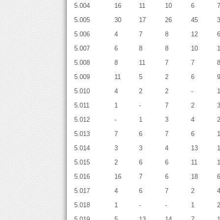
5.004
16
11
10
6
5.005
30
17
26
45
5.006
4
7
8
12
5.007
6
8
8
10
5.008
8
11
7
7
5.009
11
5
2
6
5.010
4
2
2
-
5.011
1
-
7
2
5.012
-
1
3
4
5.013
7
6
7
6
5.014
3
3
4
13
5.015
2
6
6
11
5.016
16
7
6
18
5.017
4
6
7
2
5.018
1
-
-
1
5.019
5
13
14
7
1