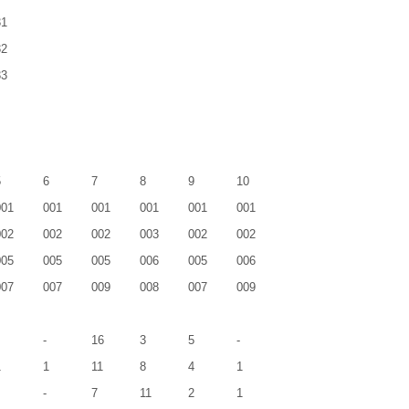
31
32
33
5
6
7
8
9
10
001
001
001
001
001
001
002
002
002
003
002
002
005
005
005
006
005
006
007
007
009
008
007
009
-
16
3
5
-
1
1
11
8
4
1
-
7
11
2
1