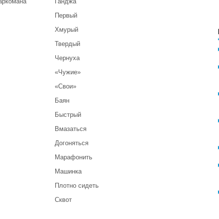
аркомана
Ганджа
Первый
Хмурый
Твердый
Чернуха
«Чужие»
«Свои»
Баян
Быстрый
Вмазаться
Догоняться
Марафонить
Машинка
Плотно сидеть
Сквот