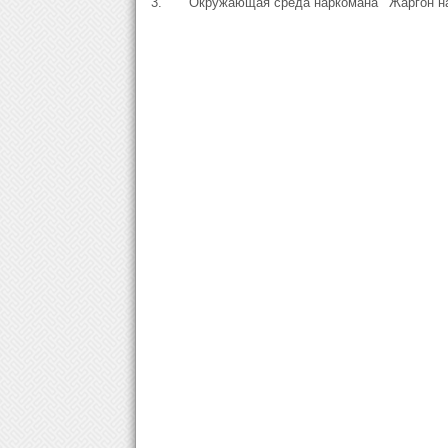
3.
Окружающая среда наркомана
Жаргон н