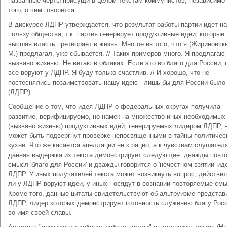
названные черты присущи в целом текстам коммунистов, независимо 
того, о чем говорится.
В дискурсе ЛДПР утверждается, что результат работы партии идет на
пользу общества, т.к. партия генерирует продуктивные идеи, которые
высшая власть претворяет в жизнь: Многое из того, что я (Жириновски
М.) предлагал, уже сбывается. // Таких примеров много. Я предлагаю 
вызвано жизнью. Не витаю в облаках. Если это во благо для России, 
все воруют у ЛДПР. Я буду только счастлив. // И хорошо, что не
постеснялись позаимствовать нашу идею - лишь бы для России было
(ЛДПР).
Сообщение о том, что идея ЛДПР о федеральных округах получила
развитие, верифицируемо, но намек на множество иных необходимых
(вызвано жизнью) продуктивных идей, генерируемых лидером ЛДПР, 
может быть подвергнут проверке непосвященными в тайны политичес
кухни. Что же касается апелляции не к рацио, а к чувствам слушателя
данная выдержка из текста демонстрирует следующее: дважды повт
смысл 'благо для России' и дважды говорится о 'нечестном взятии' ид
ЛДПР. У иных получателей текста может возникнуть вопрос, действи
ли у ЛДПР воруют идеи, у иных - осядут в сознании повторяемые см
Кроме того, данные цитаты свидетельствуют об альтруизме представ
ЛДПР, лидер которых демонстрирует готовность служению благу Рос
во имя своей славы.