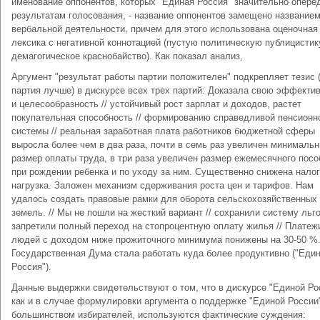
именование оппонентов, которых "Единая Россия" значительно опере
результатам голосования, - название оппонентов замещено названием
вербальной деятельности, причем для этого использована оценочная
лексика с негативной коннотацией (пустую политическую публицистик
демагогическое краснобайство). Как показал анализ,
Аргумент "результат работы партии положителен" подкрепляет тезис
партия лучше) в дискурсе всех трех партий: Доказала свою эффекти
и целесообразность // устойчивый рост зарплат и доходов, растет
покупательная способность // формированию справедливой пенсионн
системы // реальная заработная плата работников бюджетной сферы
выросла более чем в два раза, почти в семь раз увеличен минималь
размер оплаты труда, в три раза увеличен размер ежемесячного посо
при рождении ребенка и по уходу за ним. Существенно снижена нало
нагрузка. Заложен механизм сдерживания роста цен и тарифов. Нам
удалось создать правовые рамки для оборота сельскохозяйственных
земель. // Мы не пошли на жесткий вариант // сохранили систему льгот
запретили полный переход на стопроцентную оплату жилья // Платеж
людей с доходом ниже прожиточного минимума понижены на 30-50 %. 
Государственная Дума стала работать куда более продуктивно ("Еди
Россия").
Данные выдержки свидетельствуют о том, что в дискурсе "Единой Ро
как и в случае формулировки аргумента о поддержке "Единой России
большинством избирателей, используются фактические суждения: