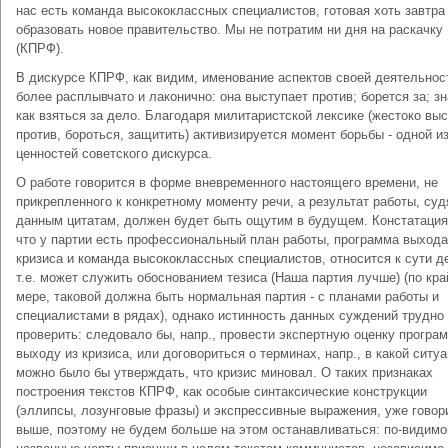
нас есть команда высококлассных специалистов, готовая хоть завтра
образовать новое правительство. Мы не потратим ни дня на раскачку
(КПРФ).
В дискурсе КПРФ, как видим, именование аспектов своей деятельнос
более расплывчато и лаконично: она выступает против; борется за; зн
как взяться за дело. Благодаря милитаристской лексике (жестоко вы
против, бороться, защитить) активизируется момент борьбы - одной и
ценностей советского дискурса.
О работе говорится в форме вневременного настоящего времени, не
прикрепленного к конкретному моменту речи, а результат работы, суд
данным цитатам, должен будет быть ощутим в будущем. Констатация 
что у партии есть профессиональный план работы, программа выхода
кризиса и команда высококлассных специалистов, относится к сути д
т.е. может служить обоснованием тезиса (Наша партия лучше) (по кра
мере, таковой должна быть нормальная партия - с планами работы и
специалистами в рядах), однако истинность данных суждений трудно
проверить: следовало бы, напр., провести экспертную оценку програ
выходу из кризиса, или договориться о терминах, напр., в какой ситу
можно было бы утверждать, что кризис миновал. О таких признаках
построения текстов КПРФ, как особые синтаксические конструкции
(эллипсы, лозунговые фразы) и экспрессивные выражения, уже говор
выше, поэтому не будем больше на этом останавливаться: по-видимо