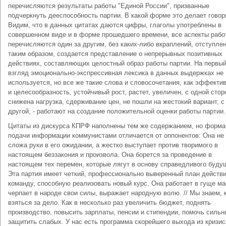
перечисляются результаты работы "Единой России", призванные
подчеркнуть дееспособность партии. В какой форме это делает гово
Видим, что в данных цитатах даются цифры, глаголы употреблены в
совершенном виде и в форме прошедшего времени, все аспекты рабо
перечисляются один за другим, без каких-либо вкраплений, отступлен
таким образом, создается представление о непрерывных позитивных
действиях, составляющих целостный образ работы партии. На первы
взгляд эмоционально-экспрессивная лексика в данных выдержках не
используется, но все же такие слова и словосочетания, как эффекти
и целесообразность, устойчивый рост, растет, увеличен, с одной стор
снижена нагрузка, сдерживание цен, не пошли на жестокий вариант, с
другой, - работают на создание положительной оценки работы партии.
Цитаты из дискурса КПРФ наполнены тем же содержанием, но форма
подачи информации коммунистами отличается от оппонентов: Она не 
сложа руки в его ожидании, а жестко выступает против творимого в
настоящем беззакония и произвола. Она борется за проведение в
настоящем тех перемен, которые лягут в основу справедливого буду
Эта партия имеет четкий, профессионально выверенный план действи
команду, способную реализовать новый курс. Она работает в гуще ма
черпает в народе свои силы, выражает народную волю. // Мы знаем, 
взяться за дело. Как в несколько раз увеличить бюджет, поднять
производство, повысить зарплаты, пенсии и стипендии, помочь сильн
защитить слабых. У нас есть программа скорейшего выхода из кризис