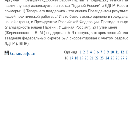
Аргумент "президент одобряет работу партии" в поддержку тезиса (Н
партия лучше) используется в тестах "Единой России" и ЛДПР. Расс
примеры: 1) Теперь его поддержка - это оценка Президентом результа
нашей практической работы. // И это было высоко оценено и граждан
нашей страны, и Президентом Российской Федерации. Президент выр
благодарность нашей Партии . ("Единая Россия"). 2) Путин меня
(Жириновского. - В. М.) поддержал. // Я горжусь, что кремлевский пл
введения федеральных округов был скорректирован с учетом разрабо
ЛДПР (ЛДПР).
Страница:
1
2
3
4
5
6
7
8
9
10
11
12
1
Скачать реферат
16
17
18
19
20
21
22
23
24
25
26
27
2