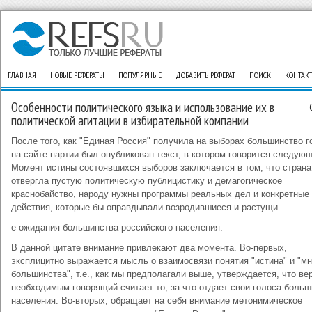
ГЛАВНАЯ
НОВЫЕ РЕФЕРАТЫ
ПОПУЛЯРНЫЕ
ДОБАВИТЬ РЕФЕРАТ
ПОИСК
КОНТАК
Особенности политического языка и использование их в
политической агитации в избирательной компании
После того, как "Единая Россия" получила на выборах большинство г
на сайте партии был опубликован текст, в котором говорится следую
Момент истины состоявшихся выборов заключается в том, что страна
отвергла пустую политическую публицистику и демагогическое
краснобайство, народу нужны программы реальных дел и конкретные
действия, которые бы оправдывали возродившиеся и растущи
е ожидания большинства российского населения.
В данной цитате внимание привлекают два момента. Во-первых,
эксплицитно выражается мысль о взаимосвязи понятия "истина" и "м
большинства", т.е., как мы предполагали выше, утверждается, что ве
необходимым говорящий считает то, за что отдает свои голоса боль
населения. Во-вторых, обращает на себя внимание метонимическое