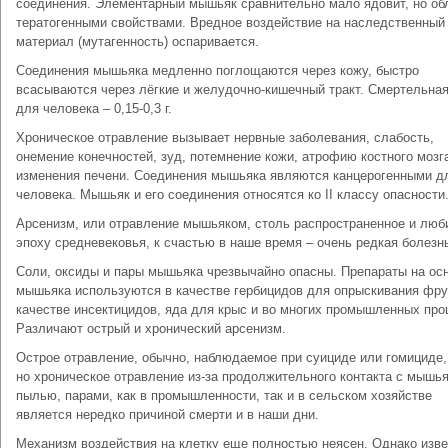
соединения. Элементарный мышьяк сравнительно мало ядовит, но об
тератогенными свойствами. Вредное воздействие на наследственный
материал (мутагенность) оспаривается.
Соединения мышьяка медленно поглощаются через кожу, быстро
всасываются через лёгкие и желудочно-кишечный тракт. Смертельная
для человека – 0,15-0,3 г.
Хроническое отравление вызывает нервные заболевания, слабость,
онемение конечностей, зуд, потемнение кожи, атрофию костного мозг
изменения печени. Соединения мышьяка являются канцерогенными д
человека. Мышьяк и его соединения относятся ко II классу опасности
Арсенизм, или отравление мышьяком, столь распространенное и люб
эпоху средневековья, к счастью в наше время – очень редкая болезн
Соли, оксиды и пары мышьяка чрезвычайно опасны. Препараты на ос
мышьяка используются в качестве гербицидов для опрыскивания фру
качестве инсектицидов, яда для крыс и во многих промышленных про
Различают острый и хронический арсенизм.
Острое отравление, обычно, наблюдаемое при суициде или гомициде,
но хроническое отравление из-за продолжительного контакта с мышь
пылью, парами, как в промышленности, так и в сельском хозяйстве
является нередко причиной смерти и в наши дни.
Механизм воздействия на клетку еще полностью неясен. Однако изве