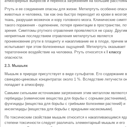
атмосферных выбросов и переноса загрязнения на большие расстоян
Ртуть и ее соединения опасны для жизни. Метилртуть особенно опас
животных и человека, так как она быстро переходит из крови в мозго
ткань, разрушая мозжечок и кору головного мозга. Клинические симп
такого поражения - оцепенение, потеря ориентации в пространстве, по
зрения. Симптомы ртутного отравления проявляются не сразу. Други
неприятным последствием отравления метилртутью является
проникновение ртути в плаценту и накапливание ее в плоде, причем м
испытывает при этом болезненных ощущений. Метилртуть оказывает
тератогенное воздействие на человека. Ртуть относится к
I классу
опасности.
2.3. Мышьяк
Мышьяк в природе присутствует в виде сульфатов. Его содержание в
свинцово-цинковых концентратах около 1 %. Вследствие летучести он
попадает в атмосферу.
Самыми сильными источниками загрязнения этим металлом являютс
гербициды (химические вещества для борьбы с сорными растениями),
фунгициды (вещества для борьбы с грибными болезнями растений) и
инсектициды (вещества для борьбы с вредными насекомыми).
По токсическим свойствам мышьяк относится к накапливающимся яд
степени токсичности следует различать элементарный мышьяк и его