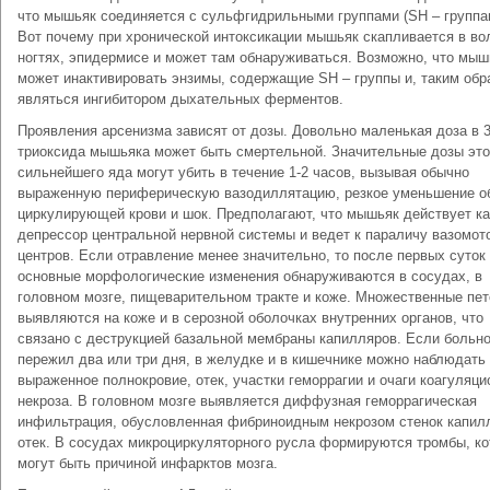
что мышьяк соединяется с сульфгидрильными группами (SH – группа
Вот почему при хронической интоксикации мышьяк скапливается в во
ногтях, эпидермисе и может там обнаруживаться. Возможно, что мыш
может инактивировать энзимы, содержащие SH – группы и, таким обр
являться ингибитором дыхательных ферментов.
Проявления арсенизма зависят от дозы. Довольно маленькая доза в 3
триоксида мышьяка может быть смертельной. Значительные дозы это
сильнейшего яда могут убить в течение 1-2 часов, вызывая обычно
выраженную периферическую вазодиллятацию, резкое уменьшение о
циркулирующей крови и шок. Предполагают, что мышьяк действует ка
депрессор центральной нервной системы и ведет к параличу вазомот
центров. Если отравление менее значительно, то после первых суток
основные морфологические изменения обнаруживаются в сосудах, в
головном мозге, пищеварительном тракте и коже. Множественные пет
выявляются на коже и в серозной оболочках внутренних органов, что
связано с деструкцией базальной мембраны капилляров. Если больн
пережил два или три дня, в желудке и в кишечнике можно наблюдать
выраженное полнокровие, отек, участки геморрагии и очаги коагуляци
некроза. В головном мозге выявляется диффузная геморрагическая
инфильтрация, обусловленная фибриноидным некрозом стенок капил
отек. В сосудах микроциркуляторного русла формируются тромбы, к
могут быть причиной инфарктов мозга.