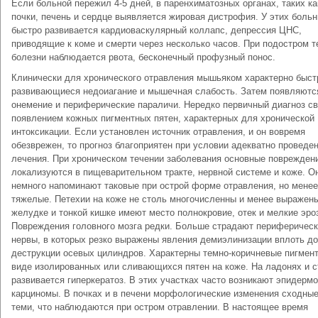
Если больной пережил 4-5 дней, в паренхиматозных органах, таких ка
почки, печень и сердце выявляется жировая дистрофия. У этих боль
быстро развивается кардиоваскулярный коллапс, депрессия ЦНС,
приводящие к коме и смерти через несколько часов. При подостром т
болезни наблюдается рвота, бесконечный профузный понос.
Клинически для хронического отравления мышьяком характерно быст
развивающиеся недоиагание и мышечная слабость. Затем появляютс
онемение и периферические параличи. Нередко первичный диагноз св
появлением кожных пигментных пятен, характерных для хронической
интоксикации. Если установлен источник отравления, и он вовремя
обезврежен, то прогноз благоприятен при условии адекватно проведе
лечения. При хроническом течении заболевания основные поврежден
локализуются в пищеварительном тракте, нервной системе и коже. О
немного напоминают таковые при острой форме отравления, но менее
тяжелые. Петехии на коже не столь многочисленны и менее выражены
желудке и тонкой кишке имеют место полнокровие, отек и мелкие эро
Повреждения головного мозга редки. Больше страдают периферичес
нервы, в которых резко выражены явления демиэлинизации вплоть до
деструкции осевых цилиндров. Характерны темно-коричневые пигмент
виде изолированных или сливающихся пятен на коже. На ладонях и с
развивается гиперкератоз. В этих участках часто возникают эпидерм
карциномы. В почках и в печени морфологические изменения сходные
теми, что наблюдаются при остром отравлении. В настоящее время