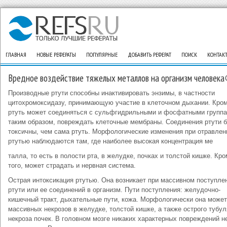
ГЛАВНАЯ
НОВЫЕ РЕФЕРАТЫ
ПОПУЛЯРНЫЕ
ДОБАВИТЬ РЕФЕРАТ
ПОИСК
КОНТАК
Вредное воздействие тяжелых металлов на организм человека
Производные ртути способны инактивировать энзимы, в частности
цитохромоксидазу, принимающую участие в клеточном дыхании. Кром
ртуть может соединяться с сульфгидрильными и фосфатными группа
таким образом, повреждать клеточные мембраны. Соединения ртути 
токсичны, чем сама ртуть. Морфологические изменения при отравлен
ртутью наблюдаются там, где наиболее высокая концентрация ме
талла, то есть в полости рта, в желудке, почках и толстой кишке. Кр
того, может страдать и нервная система.
Острая интоксикация ртутью. Она возникает при массивном поступле
ртути или ее соединений в организм. Пути поступления: желудочно-
кишечный тракт, дыхательные пути, кожа. Морфологически она может
массивных некрозов в желудке, толстой кишке, а также острого тубул
некроза почек. В головном мозге никаких характерных повреждений н