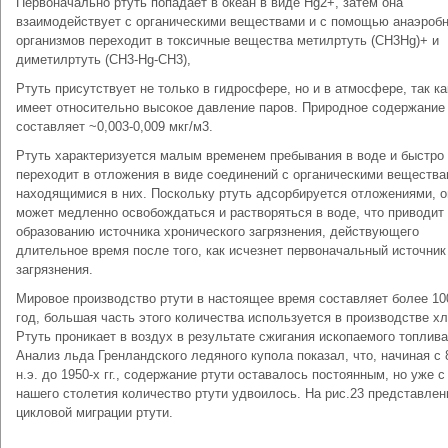
Первоначально ртуть попадает в океан в виде Нg2+, затем она
взаимодействует с органическими веществами и с помощью анаэроб
организмов переходит в токсичные вещества метилртуть (СН3Нg)+ и
диметилртуть (СН3-Нg-СН3),
Ртуть присутствует не только в гидросфере, но и в атмосфере, так ка
имеет относительно высокое давление паров. Природное содержание
составляет ~0,003-0,009 мкг/м3.
Ртуть характеризуется малым временем пребывания в воде и быстро
переходит в отложения в виде соединений с органическими вещества
находящимися в них. Поскольку ртуть адсорбируется отложениями, о
может медленно освобождаться и растворяться в воде, что приводит 
образованию источника хронического загрязнения, действующего
длительное время после того, как исчезнет первоначальный источник
загрязнения.
Мировое производство ртути в настоящее время составляет более 10
год, большая часть этого количества используется в производстве хл
Ртуть проникает в воздух в результате сжигания ископаемого топлива
Анализ льда Гренландского ледяного купола показал, что, начиная с 8
н.э. до 1950-х гг., содержание ртути оставалось постоянным, но уже с 5
нашего столетия количество ртути удвоилось. На рис.23 представлен
цикловой миграции ртути.