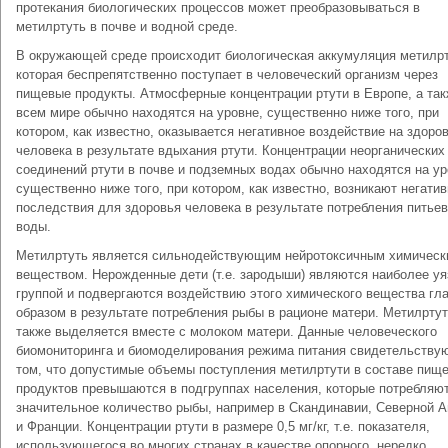
протекания биологических процессов может преобразовываться в
метилртуть в почве и водной среде.
В окружающей среде происходит биологическая аккумуляция метилрт
которая беспрепятственно поступает в человеческий организм через
пищевые продукты. Атмосферные концентрации ртути в Европе, а так
всем мире обычно находятся на уровне, существенно ниже того, при
котором, как известно, оказывается негативное воздействие на здоро
человека в результате вдыхания ртути. Концентрации неорганических
соединений ртути в почве и подземных водах обычно находятся на у
существенно ниже того, при котором, как известно, возникают негати
последствия для здоровья человека в результате потребления питье
воды.
Метилртуть является сильнодействующим нейротоксичным химическ
веществом. Нерожденные дети (т.е. зародыши) являются наиболее у
группой и подвергаются воздействию этого химического вещества гл
образом в результате потребления рыбы в рационе матери. Метилрту
также выделяется вместе с молоком матери. Данные человеческого
биомониторинга и биомоделирования режима питания свидетельствую
том, что допустимые объемы поступления метилртути в составе пищ
продуктов превышаются в подгруппах населения, которые потребляю
значительное количество рыбы, например в Скандинавии, Северной 
и Франции. Концентрации ртути в размере 0,5 мг/кг, т.е. показателя,
использующегося во многих странах в качестве опорного, нередко