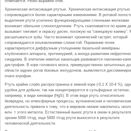
отмечается. Резко выражен отек.
Хроническая интоксикация ртутью. Хроническая интоксикация ртутью
сопровождается более характерными изменениями. В ротовой полости
выделения ртути усиленно функционирующими слюнными железами
возникает обильное слюноотделение. Ртуть скапливается по краям д
вызывает гингивит и окраску десен, похожую на “свинцовую каемку”. 
расшатываться зубы. Часто возникает хронический гастрит, который
сопровождается изъязвлениями слизистой. Поражение почек
характеризуется диффузным утолщением базальной мембраны
клубочкового аппарата, протеинурией, а иногда развитием нефротиче
синдрома. В эпителии извитых канальцев развивается гиалиново-кап
дистрофия. В коре головного мозга, преимущественно затылочных до
области задних рогов боковых желудочков, выявляются диссеминиро
очаги атрофии.
Ртуть крайне слабо распространена в земной коре (-0,1 Х 10-4 %), од
удобна для добычи, так как концентрируется в сульфидных остатках,
например, в виде киновари (НgS). В этом виде ртуть относительно
безвредна, но атмосферные процессы, вулканическая и человеческая
деятельность привели к тому, что в мировом океане накопилось окол
млн. т этого металла. Естественный вынос ртути в океан в результат
эрозии 5000 т/год, еще 5000 т/год ртути выносится в результате
человеческой деятельности.