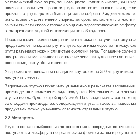
металлический вкус во рту, тошнота, рвота, колики в животе, зубы че
начинают крошиться. Пролитая ртуть разлетается на капельки и, если
произошло, ртуть должна быть тщательно собрана. Жидкий металл р
использовался для лечения упорных запоров, так как его плотность и
законы тяжести способствовали мощному терапевтическому эффекту
этом признаков ртутной интоксикации не наблюдалось.
Неорганические соединения ртути практически нелетучи, поэтому опа
представляет попадание ртути внутрь организма через рот и кожу. Со
ртути разъедают кожу и слизистые оболочки тела. Попадание солей р
внутрь организма вызывает воспаление зева, затрудненное глотание,
оцепенение, рвоту, боли в животе.
У взрослого человека при попадании внутрь около 350 мг ртути может
наступить смерть.
Загрязнение ртутью может быть уменьшено в результате запрещения
производства и применения ряда продуктов. Нет сомнения, что загря
ртутью всегда будет острой проблемой. Но с введением строгого кон
за отходами производства, содержащими ртуть, а также за пищевыми
продуктами можно уменьшить опасность отравления ртутью.
2.2.Метилртуть
Ртуть в составе выбросов из антропогенных и природных источников
поступает в атмосферу в неорганической форме и затем в результате