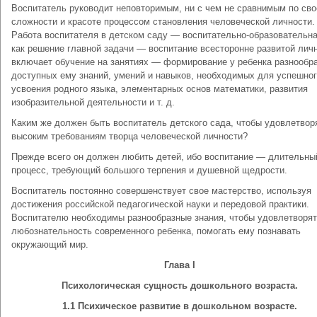
Воспитатель руководит неповторимым, ни с чем не сравни­мым по сво
сложности и красоте процессом становления чело­веческой личности.
Работа воспитателя в детском саду — воспи­тательно-образовательна
как решение главной задачи — воспитание всесторонне развитой лич
включает обучение на занятиях — формирование у ребенка разнообр
доступ­ных ему знаний, умений и навыков, необходимых для успешно
усвоения родного языка, элементарных основ математики, раз­вития
изобразительной деятельности и т. д.
Каким же должен быть воспитатель детского сада, чтобы удовлетвор
высоким требованиям творца человеческой лич­ности?
Прежде всего он должен любить детей, ибо воспитание — длительны
процесс, требующий большого терпения и душевной щедрости.
Воспитатель постоянно совершенствует свое мастерство, ис­пользуя
достижения российской педагогической науки и передовой практики.
Воспитателю необходимы разнообразные знания, чтобы удов­летворя
любознательность современного ребенка, помогать ему познавать
окружающий мир.
Глава I
Психологическая сущность дошкольного возраста.
1.1 Психическое развитие в дошкольном возрасте.