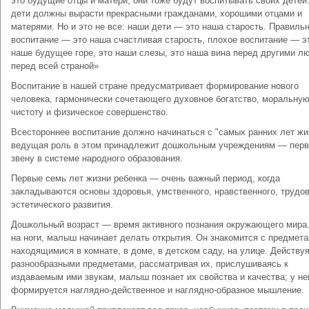
это будущие отцы и матери, они тоже будут воспитывать своих детей
дети должны вырасти прекрасными граждана­ми, хорошими отцами и
матерями. Но и это не все: наши дети — это наша старость. Правиль
воспита­ние — это наша счастливая старость, плохое воспи­тание — э
наше будущее горе, это наши слезы, это наша вина перед другими л
перед всей стра­ной»
Воспитание в нашей стране предусматривает формирование нового
человека, гармонически сочетающего духовное богатство, моральну
чистоту и физическое совершенство.
Всестороннее воспитание должно начинаться с "самых ран­них лет жи
ведущая роль в этом принадлежит дошкольным учреждениям — пер
звену в системе народного образования.
Первые семь лет жизни ребенка — очень важный период, ко­гда
закладываются основы здоровья, умственного, нравственно­го, трудов
эстетического развития.
Дошкольный возраст — время активного познания окружа­ющего мира
на ноги, малыш начинает делать открытия. Он знакомится с предмета
находящимися в комнате, в доме, в детском саду, на улице. Действуя
разнообразными предмета­ми, рассматривая их, прислушиваясь к
издаваемым ими звукам, малыш познает их свойства и качества; у не
формируется на­глядно-действенное и наглядно-образное мышление.