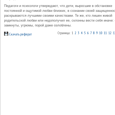
Педагоги и психологи утверждают, что дети, вырос­шие в обстановке
постоянной и ощутимой любви близких, в сознании своей защищеннос
раскрываются лучшими своими качествами. Те же, кто лишен живой
родительской любви или недополучил ее, склонны вести себя иначе:
замкнуты, угрюмы, порой даже озлоблены.
Страница: 1
2
3
4
5
6
7
8
9
10
11
12
1
Скачать реферат