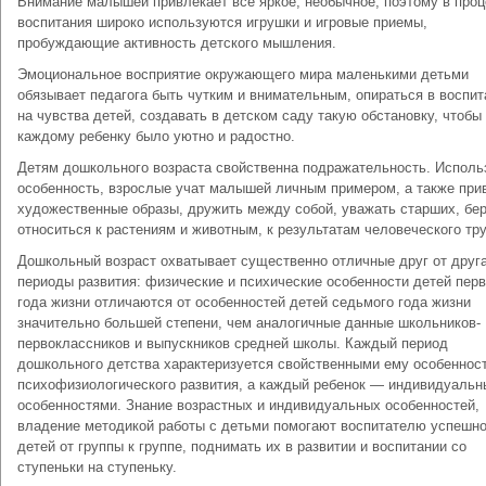
Внимание малышей привлекает все яркое, необычное, поэто­му в про
воспитания широко используются игрушки и игро­вые приемы,
пробуждающие активность детского мышления.
Эмоциональное восприятие окружающего мира маленькими детьми
обязывает педагога быть чутким и внимательным, опи­раться в воспит
на чувства детей, создавать в детском саду такую обстановку, чтобы
каждому ребенку было уютно и ра­достно.
Детям дошкольного возраста свойственна подражательность. Исполь
особенность, взрослые учат малышей личным примером, а также при
художественные образы, дружить между собой, уважать старших, бе
относиться к растениям и животным, к результатам человеческого тр
Дошкольный возраст охватывает существенно отличные друг от друг
периоды развития: физические и психические особен­ности детей перв
года жизни отличаются от особенностей детей седьмого года жизни
значительно большей степени, чем аналогичные данные школьников-
первоклассников и выпускни­ков средней школы. Каждый период
дошкольного детства харак­теризуется свойственными ему особеннос
психофизиологиче­ского развития, а каждый ребенок — индивидуаль
особен­ностями. Знание возрастных и индивидуальных особенностей,
владение методикой работы с детьми помогают воспитателю ус­пешно
детей от группы к группе, поднимать их в развитии и воспитании со
ступеньки на ступеньку.