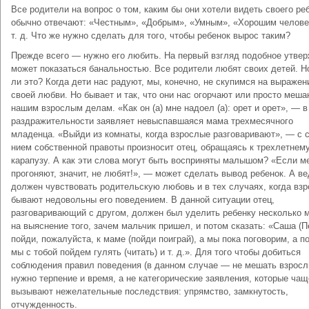
Все родители на вопрос о том, каким бы они хотели видеть своего ре
обычно отвечают: «Честным», «До­брым», «Умным», «Хорошим челове
т. д. Что же нужно сделать для того, чтобы ребенок вырос таким?
Прежде всего — нужно его любить. На первый взгляд подобное утве
может показаться банальностью. Все родители любят своих детей. Н
ли это? Когда де­ти нас радуют, мы, конечно, не скупимся на выражен
своей любви. Но бывает и так, что они нас огорчают или просто меша
нашим взрослым делам. «Как он (а) мне надоел (а): орет и орет», — в
раздражительности заявля­ет невыспавшаяся мама трехмесячного
младенца. «Выйди из комнаты, когда взрослые разговаривают», — с с
нием собственной правоты произносит отец, обращаясь к трехлетнем
карапузу. А как эти слова могут быть вос­приняты малышом? «Если м
прогоняют, значит, не лю­бят!», — может сделать вывод ребенок. А ве
должен чувствовать родительскую любовь и в тех случаях, когда вз
бывают недовольны его поведением. В данной ситуации отец,
разговаривающий с другом, должен был уделить ребенку несколько 
на выяснение того, за­чем мальчик пришел, и потом сказать: «Саша (П
пойди, пожалуйста, к маме (пойди поиграй), а мы пока поговорим, а п
мы с тобой пойдем гулять (читать) и т. д.». Для того чтобы добиться
соблюдения правил пове­дения (в данном случае — не мешать взросл
нужно терпение и время, а не категорические заявления, которые чащ
вызывают нежелательные последствия: упрям­ство, замкнутость,
отчужденность.