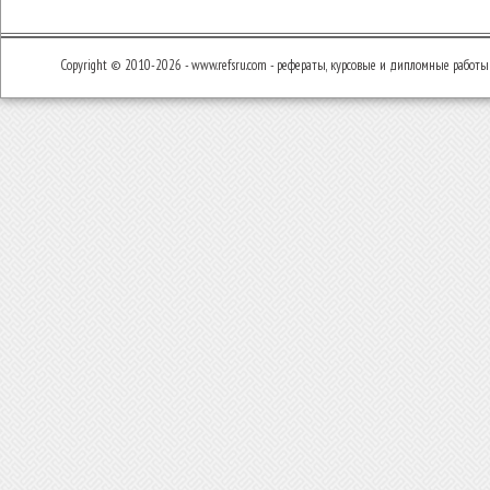
Copyright © 2010-2026 - www.refsru.com - рефераты, курсовые и дипломные работы