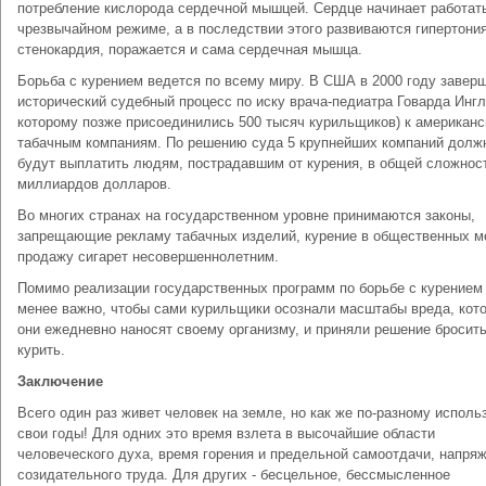
потребление кислорода сердечной мышцей. Сердце начинает работат
чрезвычайном режиме, а в последствии этого развиваются гипертония
стенокардия, поражается и сама сердечная мышца.
Борьба с курением ведется по всему миру. В США в 2000 году завер
исторический судебный процесс по иску врача-педиатра Говарда Ингл
которому позже присоединились 500 тысяч курильщиков) к американ
табачным компаниям. По решению суда 5 крупнейших компаний долж
будут выплатить людям, пострадавшим от курения, в общей сложнос
миллиардов долларов.
Во многих странах на государственном уровне принимаются законы,
запрещающие рекламу табачных изделий, курение в общественных м
продажу сигарет несовершеннолетним.
Помимо реализации государственных программ по борьбе с курением
менее важно, чтобы сами курильщики осознали масштабы вреда, кот
они ежедневно наносят своему организму, и приняли решение бросит
курить.
Заключение
Всего один раз живет человек на земле, но как же по-разному исполь
свои годы! Для одних это время взлета в высочайшие области
человеческого духа, время горения и предельной самоотдачи, напря
созидательного труда. Для других - бесцельное, бессмысленное