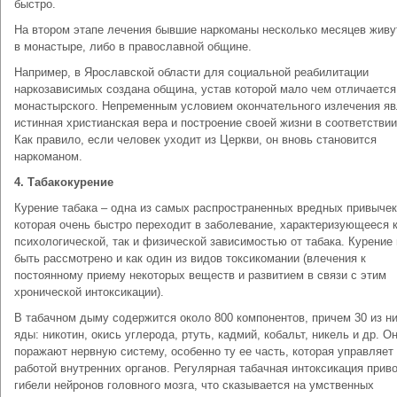
быстро.
На втором этапе лечения бывшие наркоманы несколько месяцев живу
в монастыре, либо в православной общине.
Например, в Ярославской области для социальной реабилитации
наркозависимых создана община, устав которой мало чем отличается
монастырского. Непременным условием окончательного излечения яв
истинная христианская вера и построение своей жизни в соответствии
Как правило, если человек уходит из Церкви, он вновь становится
наркоманом.
4. Табакокурение
Курение табака – одна из самых распространенных вредных привычек
которая очень быстро переходит в заболевание, характеризующееся 
психологической, так и физической зависимостью от табака. Курение
быть рассмотрено и как один из видов токсикомании (влечения к
постоянному приему некоторых веществ и развитием в связи с этим
хронической интоксикации).
В табачном дыму содержится около 800 компонентов, причем 30 из ни
яды: никотин, окись углерода, ртуть, кадмий, кобальт, никель и др. О
поражают нервную систему, особенно ту ее часть, которая управляет
работой внутренних органов. Регулярная табачная интоксикация приво
гибели нейронов головного мозга, что сказывается на умственных