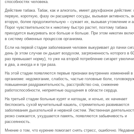
способностях человека.
Действие табака. Табак, как и алкоголь, имеет двухфазное действие: 
первую, короткую, фазу он расширяет сосуды, вызывая активность, в
вторую, более продолжительную – сужает их, вызывая утомление и а
Порог чувствительности к никотину быстро растет, поэтому табака
приходится выкуривать все больше и больше. При этом никотин вклю
в систему обменных процессов организма.
Если на первой стадии заболевания человек выкуривает до пачки сиг
день (в этом случае он дышит воздухом, загрязненность которого в 6
раз превышает норму), то уже на второй потребление сигарет увелич
в два, а иногда и в три раза.
На этой стадии появляются первые признаки внутренних изменений в
организме: недомогание, слабость, частые головные боли, головокру
повышенная раздражительность, расстройство сна, снижение
работоспособности, неприятные ощущения в области сердца.
На третьей стадии больные курят и натощак, и ночью, их начинает
беспокоить сухой мучительный кашель, стремительно развиваются
заболевания дыхательной и нервной систем. Умственная деятельнос
резко снижается, ухудшается память, появляются забывчивость и
рассеянность.
Мнение о том, что курение помогает снять стресс, ошибочно. Недавн