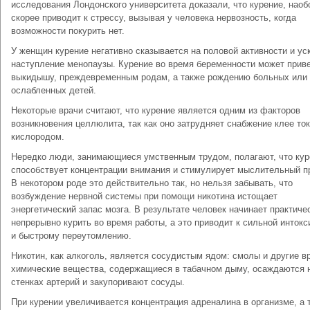
исследования Лондонского университета доказали, что курение, наоб
скорее приводит к стрессу, вызывая у человека нервозность, когда
возможности покурить нет.
У женщин курение негативно сказывается на половой активности и ус
наступление менопаузы. Курение во время беременности может приве
выкидышу, преждевременным родам, а также рождению больных или
ослабленных детей.
Некоторые врачи считают, что курение является одним из факторов
возникновения целлюлита, так как оно затрудняет снабжение клее ток
кислородом.
Нередко люди, занимающиеся умственным трудом, полагают, что кур
способствует концентрации внимания и стимулирует мыслительный п
В некотором роде это действительно так, но нельзя забывать, что
возбуждение нервной системы при помощи никотина истощает
энергетический запас мозга. В результате человек начинает практиче
непрерывно курить во время работы, а это приводит к сильной интокс
и быстрому переутомлению.
Никотин, как алкоголь, является сосудистым ядом: смолы и другие 
химические вещества, содержащиеся в табачном дыму, осаждаются 
стенках артерий и закупоривают сосуды.
При курении увеличивается концентрация адреналина в организме, а 