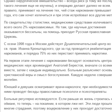
Однако хирургическое вмешательство – всегда риск (к тому же после
такого лечения еще не изучены), и операцию делают далеко не всем.
правило, принимают на лечение тех, чей стаж наркомании превышает
года, кто сам хочет излечиться и при этом испробовал все другие ме
По свидетельству статистики, медицинскими средствами излечивает
всего около 2% наркозависимых. Но там, где научные достижения
оказываются бессильны, на помощь приходит Русская православная
Церковь.
С осени 1998 года в Москве действует Душепопечительский центр во
св. прав. Иоанна Кронштадского, где за год проводится реабилитация
наркоманов, и порядка 75% из них перестают принимать наркотики.
На первом этапе лечения с наркоманами беседует основатель центра
медицинских наук архимандрит Анатолий Берестов, вначале со всем
вместе, затем с каждым индивидуально. Больным разъясняют основ
христианской веры и смысл богослужения. Каждую неделю совершае
молебен.
Юношей и девушек осматривают врачи-наркологи, при необходимости
ними проводят беседы православные психологи и психотерапевты.
Больные регулярно исповедуются. Если раньше их жизнь строилась 
обмане, то теперь – на покаянии, в котором лжи нет. Эти люди прошл
многие страдания, поэтому воцерковление у них проходит достаточно