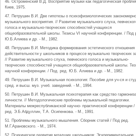
46. Остроменский В.Д. Восприятие музыки как педагогическая пробле
Киев, 1975.
47. Петрушин В.И. Две гипотезы о психофизиологических закономерн
музыкального восприятия. // Развитие музыкального слуха, певческог
голоса и музыкально-творческих способностей учащихся
общеобразовательной школы. Тезисы VI научной конференции. / Под 
Ю.Б.Алиева и др. - М., 1982.
48. Петрушин В.И. Методика формирования эстетического отношения 
действительности у школьников в процессе музыкально творческих з
// Развитие музыкального слуха, певческого голоса и музыкально-
творческих способностей учащихся общеобразовательной школы. Тез
научной конференции. / Под. ред. Ю.Б. Алиева и др. - М., 1982.
49. Петрушин В.И. Музыкальная психология: Пособие для уч-ся и сту
сред. и высш. муз. учеб. заведений. - М., 1994.
50. Петрушин В.И. Музыкальная психотерапия как средство гармониз
личности. // Методологические проблемы музыкальной педагогики.
Материалы межреспубликанской научно- практической конференции / 
ред. Э.Б.Абдуллин, Т.А. Осипенкова. - М., 1991.
51. Проблемы музыкального мышления. Сборник статей / Под ред.
М.Г.Арановского. - М., 1974.
52. Психическое развитие младших школьников: Эскпериментальное