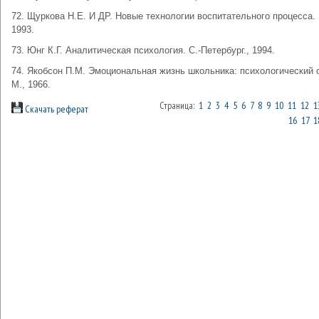
72. Щуркова Н.Е. И ДР. Новые технологии воспитательного процесса. 
1993.
73. Юнг К.Г. Аналитическая психология. С.-Петербург., 1994.
74. Якобсон П.М. Эмоциональная жизнь школьника: психологический 
М., 1966.
Страница:
1
2
3
4
5
6
7
8
9
10
11
12
1
Скачать реферат
16
17
1