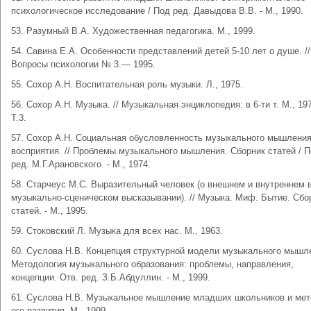
психологическое исследование / Под ред. Давыдова В.В. - М., 1990.
53. Разумный В.А. Художественная педагогика. М., 1999.
54. Савина Е.А. Особенности представлений детей 5-10 лет о душе. //
Вопросы психологии № 3.— 1995.
55. Сохор А.Н. Воспитательная роль музыки. Л., 1975.
56. Сохор А.Н. Музыка. // Музыкальная энциклопедия: в 6-ти т. М., 1
Т.3.
57. Сохор А.Н. Социальная обусловленность музыкального мышления
восприятия. // Проблемы музыкального мышления. Сборник статей / 
ред. М.Г.Арановского. - М., 1974.
58. Старчеус М.С. Выразительный человек (о внешнем и внутреннем 
музыкально-сценическом высказывании). // Музыка. Миф. Бытие. Сбо
статей. - М., 1995.
59. Стоковский Л. Музыка для всех нас. М., 1963.
60. Суслова Н.В. Концепция структурной модели музыкального мышле
Методология музыкального образования: проблемы, направления,
концепции. Отв. ред. З.Б.Абдуллин. - М., 1999.
61. Суслова Н.В. Музыкальное мышление младших школьников и мет
его развития. М., 1999.