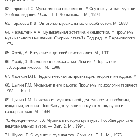
62. Тарасов Г.С. Музыкальная психология. // Спутник учителя музыки.
Учебное издание / Сост. Т.В. Челышева. - М., 1993.
63. Тарасова К.В. Онтогенез музыкальных способностей. М. 1988.
64. Фарбштейн А.А. Музыкальная эстетика и семиотика. // Проблемы
музыкального мышления. Сборник статей / Под ред. М.Г.Арановского. 
1974.
65. Фрейд А. Введение в детский психоанализ. М., 1991.
66. Фрейд З. Введение в психоанализ: Лекции. / Пер. с нем
Т.В.Барышниковой. - М., 1989.
67. Харькин В.Н. Педагогическая импровизация: теория и методика. М
68. Цыпин Г.М. Музыкант и его работа: Проблемы психологии творчест
1988. — Кн. 1
69. Цыпин Г.М. Психология музыкальной деятельности: проблемы,
суждения, мнения: Пособие для учащихся муз отд. педвузов и
консерваторий. М., 1994.
70.Чередниченко Т.В. Музыка в истории культуры: Пособие для ст-в
немузыкальных вузов. — Вып. 2. М., 1994.
71. Шуман Р. О музыке и музыкантах. Собр. ст., Т. 1 - М., 1975.