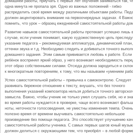
домашней работы, приучать с первых лет обучения заниматься так, ч
одна минута не пропала зря. Одно из важных положений - гибко
распределить своё время между различными объектами работы. Педа
должен акцентировать внимание на первоочередных задачах. 4 Важн
помнить, что урок – образец ежедневной самостоятельной работы дом
Развитие навыков самостоятельной работы протекает успешно лишь 
случае, если ученик понимает, какую художественную цель преследу
указание педагога – рекомендуемая аппликатура, динамический план,
оттенки звука и т.д. Необходимо следить и добиваться точного выпол
домашнего задания. Этим самым прививается любовь к работе. Если
ребёнок воспринял яркий образ, у него возникает необходимость пере
этот образ собственными силами. Отсюда должна зародиться и скло
к многократным повторениям, к тому, что мы называем «умением рабо
Успех самостоятельной работы – привычка к самоконтролю. Следует
развивать бережное отношение к тексту, внушать, что без точного
выполнения указаний композитора нельзя добиться точного авторског
замысла. Важно, чтобы ученик не только умел слушать себя, но и зна
во время работы нуждается в проверке, чаще всего возникают фаль
ноты, неточности голосоведения, не уместны изменения темпа. Очень
полезно время от времени выучивать самостоятельно небольшое
произведение без помощи педагога. Это способствует улучшению кач
самостоятельной работы ученика. С самых первых шагов юный музык
должен делиться с окружающими тем, что приобрёл – в любой форме