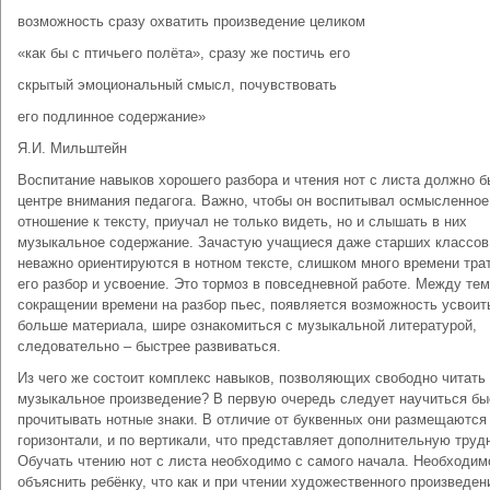
возможность сразу охватить произведение целиком
«как бы с птичьего полёта», сразу же постичь его
скрытый эмоциональный смысл, почувствовать
его подлинное содержание»
Я.И. Мильштейн
Воспитание навыков хорошего разбора и чтения нот с листа должно б
центре внимания педагога. Важно, чтобы он воспитывал осмысленное
отношение к тексту, приучал не только видеть, но и слышать в них
музыкальное содержание. Зачастую учащиеся даже старших классов
неважно ориентируются в нотном тексте, слишком много времени трат
его разбор и усвоение. Это тормоз в повседневной работе. Между тем
сокращении времени на разбор пьес, появляется возможность усвоит
больше материала, шире ознакомиться с музыкальной литературой,
следовательно – быстрее развиваться.
Из чего же состоит комплекс навыков, позволяющих свободно читать
музыкальное произведение? В первую очередь следует научиться бы
прочитывать нотные знаки. В отличие от буквенных они размещаются 
горизонтали, и по вертикали, что представляет дополнительную труд
Обучать чтению нот с листа необходимо с самого начала. Необходим
объяснить ребёнку, что как и при чтении художественного произведен