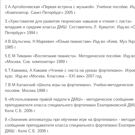
2.А.Артоболевская «Первая встреча с музыкой». Учебное пособие. Из
«Композитор. Санкт-Петербург» 2005 г.
3.«Хрестоматия для развития творческих навыков и чтения с листа»
младшие и средние классы ДМШ. Составитель Л. Криштоп. Изд-во «С
Петербург» 1994 г.
4.В.Шульгина, Н.Маркевич «Юным пианистам» Изд-во «Киев. Муз.Укр
1985 г.
5.Е.М.Тимакин «Воспитание пианиста». Методическое пособие. Изд-в
«Москва. Сов. композитор» 1989 г.
6.Т.Камаева, А.Камаев «Чтение с листа на уроках фортепиано». Игро
курс. Изд-во «Москва. Классика – XXI век» 2007 год.
7.В.М.Катанский «Школа игры на фортепиано». Учебно-методическое
пособие. Москва 1998 г.
8.«Использование правой педали в ДМШ» - методическое сообщение
преподавателя класса специального фортепиано Екатериновской ДМ
Келе С.Б. 2006 г.
9.«Значение аппликатуры при обучении игре на фортепиано» - методи
сообщение преподавателя класса специального фортепиано Екатери
ДМШ - Келе С.Б. 2008 г.