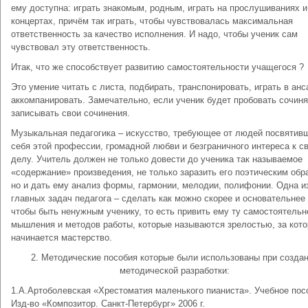
ему доступна: играть знакомым, родным, играть на прослушиваниях и
концертах, причём так играть, чтобы чувствовалась максимальная
ответственность за качество исполнения. И надо, чтобы ученик сам
чувствовал эту ответственность.
Итак, что же способствует развитию самостоятельности учащегося ?
Это умение читать с листа, подбирать, транспонировать, играть в анс
аккомпанировать. Замечательно, если ученик будет пробовать сочиня
записывать свои сочинения.
Музыкальная педагогика – искусство, требующее от людей посвятив
себя этой профессии, громадной любви и безграничного интереса к с
делу. Учитель должен не только довести до ученика так называемое
«содержание» произведения, не только заразить его поэтическим обр
но и дать ему анализ формы, гармонии, мелодии, полифонии. Одна и
главных задач педагога – сделать как можно скорее и основательнее 
чтобы быть ненужным ученику, то есть привить ему ту самостоятельн
мышления и методов работы, которые называются зрелостью, за кот
начинается мастерство.
2. Методические пособия которые были использованы при созда
методической разработки:
1.А.Артоболевская «Хрестоматия маленького пианиста». Учебное пос
Изд-во «Композитор. Санкт-Петербург» 2006 г.