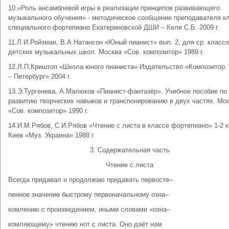
10.«Роль ансамблевой игры в реализации принципов развивающего
музыкального обучения» - методическое сообщение преподавателя к
специального фортепиано Екатериновской ДШИ – Келе С.Б. 2009 г.
11.Л.И.Ройзман, В.А.Натансон «Юный пианист» вып. 2, для ср. класс
детских музыкальных школ. Москва «Сов. композитор» 1989 г.
12.Л.П.Криштоп «Школа юного пианиста» Издательство «Композитор.
– Петербург» 2004 г.
13.Э.Тургенева, А.Малюков «Пианист-фантазёр». Учебное пособие по
развитию творческих навыков и транспонированию в двух частях. Мо
«Сов. композитор» 1990 г.
14.И.М.Рябов, С.И.Рябов «Чтение с листа в классе фортепиано» 1-2 к
Киев «Муз. Украина» 1988 г.
3. Содержательная часть
Чтение с листа
Всегда придавал и продолжаю придавать первосте–
пенное значение быстрому первоначальному озна–
комлению с произведением, иными словами «озна–
комляющему» чтению нот с листа. Оно даёт нам