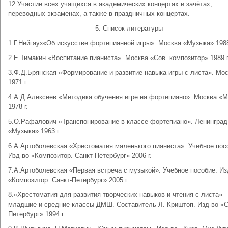
12.Участие всех учащихся в академических концертах и зачётах,
переводных экзаменах, а также в праздничных концертах.
5. Список литературы
1.Г.Нейгауз«Об искусстве фортепианной игры». Москва «Музыка» 1988
2.Е.Тимакин «Воспитание пианиста». Москва «Сов. композитор» 1989 г
3.Ф.Д.Брянская «Формирование и развитие навыка игры с листа». Мо
1971 г.
4.А.Д.Алексеев «Методика обучения игре на фортепиано». Москва «
1978 г.
5.О.Рафалович «Транспонирование в классе фортепиано». Ленинград
«Музыка» 1963 г.
6.А.Артоболевская «Хрестоматия маленького пианиста». Учебное пос
Изд-во «Композитор. Санкт-Петербург» 2006 г.
7.А.Артоболевская «Первая встреча с музыкой». Учебное пособие. Из
«Композитор. Санкт-Петербург» 2005 г.
8.«Хрестоматия для развития творческих навыков и чтения с листа»
младшие и средние классы ДМШ. Составитель Л. Криштоп. Изд-во «С
Петербург» 1994 г.