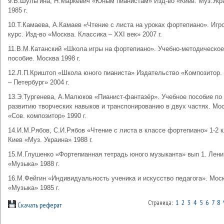
9.В.Шульгина, Н.Маркевич «Юным пианистам» Изд-во «Киев. Муз.Укр
1985 г.
10.Т.Камаева, А.Камаев «Чтение с листа на уроках фортепиано». Игр
курс. Изд-во «Москва. Классика – XXI век» 2007 г.
11.В.М.Катанский «Школа игры на фортепиано». Учебно-методическое
пособие. Москва 1998 г.
12.Л.П.Криштоп «Школа юного пианиста» Издательство «Композитор.
– Петербург» 2004 г.
13.Э.Тургенева, А.Малюков «Пианист-фантазёр». Учебное пособие по
развитию творческих навыков и транспонированию в двух частях. Мо
«Сов. композитор» 1990 г.
14.И.М.Рябов, С.И.Рябов «Чтение с листа в классе фортепиано» 1-2 к
Киев «Муз. Украина» 1988 г.
15.М.Глушенко «Фортепианная тетрадь юного музыканта» вып 1. Лени
«Музыка» 1988 г.
16.М.Фейгин «Индивидуальность ученика и искусство педагога». Мос
«Музыка» 1985 г.
Страница:
1
2
3
4
5
6
7
8
Скачать реферат