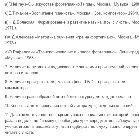
а)Г.Нейгауз«Об искусстве фортепианной игры». Москва «Музыка» 1988
б)Е.Тимакин «Воспитание пианиста». Москва «Сов. композитор» 1984г.
в)Ф.Д.Брянская «Формирование и развитие навыка игры с листа». Мо
1971 г.
г)А.Д.Алексеев «Методика обучения игре на фортепиано». Москва «М
1978 г.
д)О.Рафалович «Транспонирование в классе фортепиано». Ленинград
«Музыка» 1963 г.
7. Наличие пластинок и аудиокассет с записями произведений разли
авторов и жанров.
8. Наличие проигрывателя, магнитофона, DVD – проигрывателя,
компьютера.
9. Наличие разнообразной нотной литературы для каждого класса.
10.Ксерокс для копирования нотной литературы, отдельных пр-ний.
11.Для каждого учащегося, кроме урока специальности, который прох
раза в неделю по 45 минут, необходим урок «предмет по выбору», где
ученик играет в ансамбле, учится подбирать по слуху, транспонирует 
читает с листа.