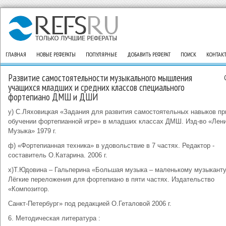
ГЛАВНАЯ
НОВЫЕ РЕФЕРАТЫ
ПОПУЛЯРНЫЕ
ДОБАВИТЬ РЕФЕРАТ
ПОИСК
КОНТАК
Развитие самостоятельности музыкального мышления
учащихся младших и средних классов специального
фортепиано ДМШ и ДШИ
у) С.Ляховицкая «Задания для развития самостоятельных навыков пр
обучении фортепианной игре» в младших классах ДМШ. Изд-во «Лени
Музыка» 1979 г.
ф) «Фортепианная техника» в удовольствие в 7 частях. Редактор -
составитель О.Катарина. 2006 г.
х)Т.Юдовина – Гальперина «Большая музыка – маленькому музыканту
Лёгкие переложения для фортепиано в пяти частях. Издательство
«Композитор.
Санкт-Петербург» под редакцией О.Геталовой 2006 г.
6. Методическая литература :