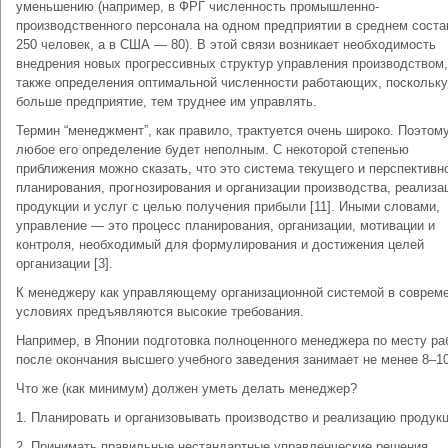
уменьшению (например, в ФРГ численность промышленно-
производственного персонала на одном предприятии в среднем соста
250 человек, а в США — 80). В этой связи возникает необходимость
внедрения новых прогрессивных структур управления производством,
также определения оптимальной численности работающих, поскольку
больше предприятие, тем труднее им управлять.
Термин “менеджмент”, как правило, трактуется очень широко. Поэтом
любое его определение будет неполным. С некоторой степенью
приближения можно сказать, что это система текущего и перспективн
планирования, прогнозирования и организации производства, реализа
продукции и услуг с целью получения прибыли [11]. Иными словами,
управление — это процесс планирования, организации, мотивации и
контроля, необходимый для формулирования и достижения целей
организации [3].
К менеджеру как управляющему организационной системой в соврем
условиях предъявляются высокие требования.
Например, в Японии подготовка полноценного менеджера по месту ра
после окончания высшего учебного заведения занимает не менее 8–10
Что же (как минимум) должен уметь делать менеджер?
1. Планировать и организовывать производство и реализацию продукц
2. Принимать правильные нестандартные управленческие решения.