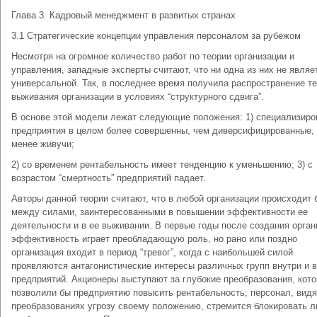
Глава 3. Кадровый менеджмент в развитых странах
3.1 Стратегические концепции управления персоналом за рубежом
Несмотря на огромное количество работ по теории организации и
управления, западные эксперты считают, что ни одна из них не являе
универсальной. Так, в последнее время получила распространение т
выживания организации в условиях “структурного сдвига”.
В основе этой модели лежат следующие положения: 1) специализир
предприятия в целом более совершенны, чем диверсифицированные,
менее живучи;
2) со временем рентабельность имеет тенденцию к уменьшению; 3) с
возрастом “смертность” предприятий падает.
Авторы данной теории считают, что в любой организации происходит 
между силами, заинтересованными в повышении эффективности ее
деятельности и в ее выживании. В первые годы после создания орган
эффективность играет преобладающую роль, но рано или поздно
организация входит в период “тревог”, когда с наибольшей силой
проявляются антагонистические интересы различных групп внутри и 
предприятий. Акционеры выступают за глубокие преобразования, кот
позволили бы предприятию повысить рентабельность; персонал, вид
преобразованиях угрозу своему положению, стремится блокировать 