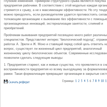
глубокие изменения. Примером структурного срыва является покупка
предприятия рабочими. В соответствии с этой моделью каждая орган
стремится к срыву, а не к максимизации эффективности. Но эту тенд
можно преодолеть, если руководителям удается противостоять сила
толкающим организацию к выживанию без эффективности с помощь
организационных инноваций, экстернализации занятости, слияний и
приобретений.
Проблемам выживания предприятий посвящено много работ различны
специалистов. Представляет интерес “биологический подход”, отраже
работах А. Эрели и Ж. Моно и ставящий перед собой цель ответить н
вопрос, существует ли жизненный цикл предприятий, аналогичный
жизненному циклу биологических объектов. Современные исследован
позволили сделать следующие выводы:
1. Предприятия стареют, как и живые существа, что проявляется в с
восприимчивости предприятия ко всему выходящему за формализов
рамки. Такая формализация превращает организации в закрытые сист
Страница:
1
2
3
4
5
6
7
8
9
10
1
Скачать реферат