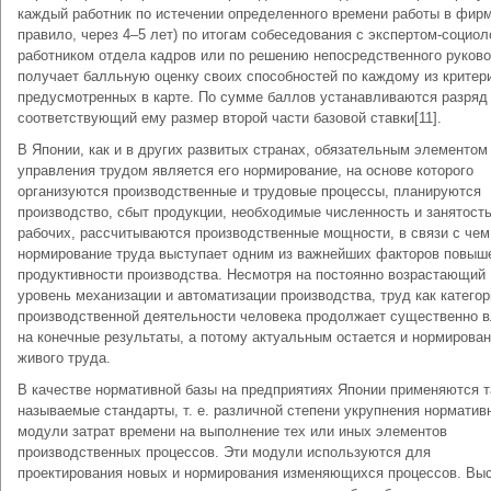
каждый работник по истечении определенного времени работы в фирм
правило, через 4–5 лет) по итогам собеседования с экспертом-социол
работником отдела кадров или по решению непосредственного руков
получает балльную оценку своих способностей по каждому из критер
предусмотренных в карте. По сумме баллов устанавливаются разряд
соответствующий ему размер второй части базовой ставки[11].
В Японии, как и в других развитых странах, обязательным элементом
управления трудом является его нормирование, на основе которого
организуются производственные и трудовые процессы, планируются
производство, сбыт продукции, необходимые численность и занятост
рабочих, рассчитываются производственные мощности, в связи с чем
нормирование труда выступает одним из важнейших факторов повыш
продуктивности производства. Несмотря на постоянно возрастающий
уровень механизации и автоматизации производства, труд как категор
производственной деятельности человека продолжает существенно в
на конечные результаты, а потому актуальным остается и нормирова
живого труда.
В качестве нормативной базы на предприятиях Японии применяются т
называемые стандарты, т. е. различной степени укрупнения норматив
модули затрат времени на выполнение тех или иных элементов
производственных процессов. Эти модули используются для
проектирования новых и нормирования изменяющихся процессов. Вы