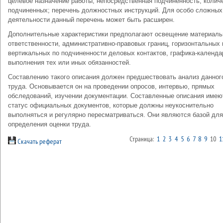
целевое назначение работы; непосредственная подчиненность; колич
подчиненных; перечень должностных инструкций. Для особо сложных
деятельности данный перечень может быть расширен.
Дополнительные характеристики предполагают освещение материаль
ответственности, административно-правовых границ, горизонтальных 
вертикальных по подчиненности деловых контактов, графика-календа
выполнения тех или иных обязанностей.
Составлению такого описания должен предшествовать анализ данног
труда. Основывается он на проведении опросов, интервью, прямых
обследований, изучении документации. Составленные описания имею
статус официальных документов, которые должны неукоснительно
выполняться и регулярно пересматриваться. Они являются базой для
определения оценки труда.
Страница:
1
2
3
4
5
6
7
8
9
10
1
Скачать реферат