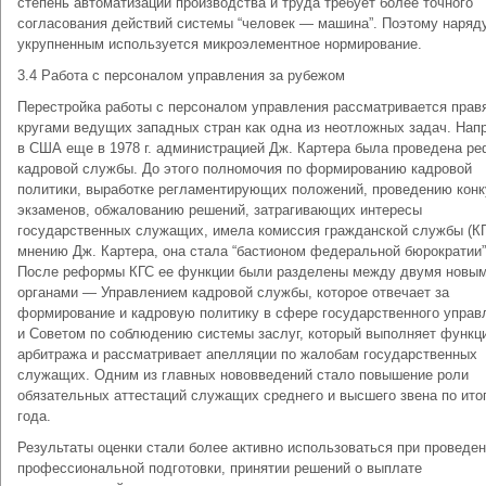
степень автоматизации производства и труда требует более точного
согласования действий системы “человек — машина”. Поэтому наряд
укрупненным используется микроэлементное нормирование.
3.4 Работа с персоналом управления за рубежом
Перестройка работы с персоналом управления рассматривается пра
кругами ведущих западных стран как одна из неотложных задач. Нап
в США еще в 1978 г. администрацией Дж. Картера была проведена р
кадровой службы. До этого полномочия по формированию кадровой
политики, выработке регламентирующих положений, проведению кон
экзаменов, обжалованию решений, затрагивающих интересы
государственных служащих, имела комиссия гражданской службы (КГ
мнению Дж. Картера, она стала “бастионом федеральной бюрократии”
После реформы КГС ее функции были разделены между двумя новы
органами — Управлением кадровой службы, которое отвечает за
формирование и кадровую политику в сфере государственного управ
и Советом по соблюдению системы заслуг, который выполняет функц
арбитража и рассматривает апелляции по жалобам государственных
служащих. Одним из главных нововведений стало повышение роли
обязательных аттестаций служащих среднего и высшего звена по ито
года.
Результаты оценки стали более активно использоваться при проведе
профессиональной подготовки, принятии решений о выплате