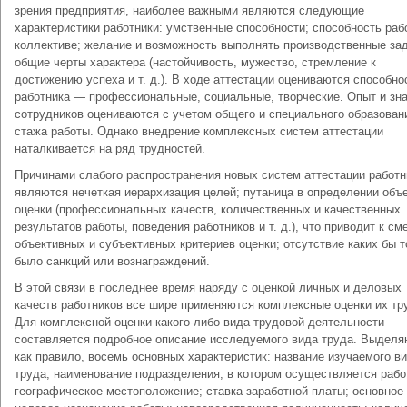
зрения предприятия, наиболее важными являются следующие
характеристики работники: умственные способности; способность раб
коллективе; желание и возможность выполнять производственные зад
общие черты характера (настойчивость, мужество, стремление к
достижению успеха и т. д.). В ходе аттестации оцениваются способно
работника — профессиональные, социальные, творческие. Опыт и зн
сотрудников оцениваются с учетом общего и специального образован
стажа работы. Однако внедрение комплексных систем аттестации
наталкивается на ряд трудностей.
Причинами слабого распространения новых систем аттестации работн
являются нечеткая иерархизация целей; путаница в определении объ
оценки (профессиональных качеств, количественных и качественных
результатов работы, поведения работников и т. д.), что приводит к с
объективных и субъективных критериев оценки; отсутствие каких бы т
было санкций или вознаграждений.
В этой связи в последнее время наряду с оценкой личных и деловых
качеств работников все шире применяются комплексные оценки их тр
Для комплексной оценки какого-либо вида трудовой деятельности
составляется подробное описание исследуемого вида труда. Выделя
как правило, восемь основных характеристик: название изучаемого в
труда; наименование подразделения, в котором осуществляется рабо
географическое местоположение; ставка заработной платы; основное