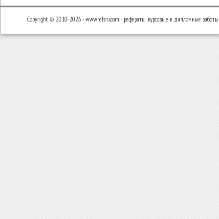
Copyright © 2010-2026 - www.refsru.com - рефераты, курсовые и дипломные работы