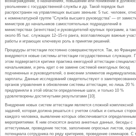
вознаграждений, о назначениях, повышении или понижении в должнос
увольнении с государственной службы и др. Такой порядок был
распространен на управляющих высших звеньев: 5 тыс. человек, отн
к номенклатурной группе “Служба высшего руководства” — от замест
министров до начальников самостоятельных подразделений в
министерствах (агентствах) и руководителей крупных программ, а так
около 85 тыс. служащих 12–15-го ранга, возглавляющих важные учас
работы и играющих ключевую роль в принятии решений.
Процедуры аттестации постоянно совершенствуются. Так, во Франции
внедряются новые системы аттестации государственных служащих. 
этом подвергается критике практика ежегодной аттестации специалис
начальниками, и речь идет о ее замене системой ежегодных бесед
подчиненных и руководителей, о внесении элементов индивидуализа
зарплаты. Данные исследований свидетельствуют о заинтересованно
органов управления в обновлении системы аттестации, но лишь 20 % 
предприняли в этой области определенные шаги, и только 10 %
удовлетворены достигнутыми результатами [10].
Внедрение новых систем аттестации является сложной комплексной
задачей, которая должна решаться с учетом слабых и сильных сторо
каждого человека, выявление которых обеспечивается определенным
мероприятиями. К ним относятся анализ анкетных данных, беседы с
аттестуемым, проведение тестов, заполнение опросных листов, оценк
потенциала сотрудника по ряду критериев, проведение семинаров. С 