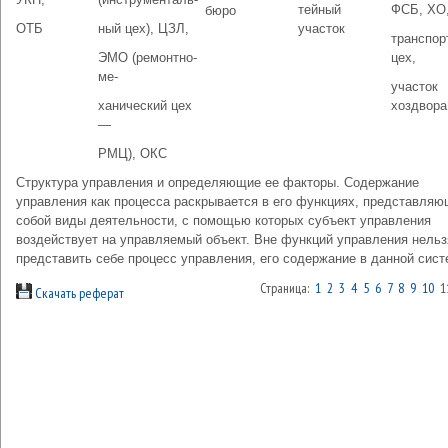
тейный
ФСБ, ХО
бюро
ОТБ
ный цех), ЦЗЛ,
участок
транспор
ЭМО (ремонтно-
цех,
ме-
участок
ханический цех
хоздвора
—
PМЦ), ОКС
Структура управления и определяющие ее факторы. Содержание
управления как процесса раскрывается в его функциях, представля
собой виды деятельности, с помощью которых субъект управления
воздействует на управляемый объект. Вне функций управления нельз
представить себе процесс управления, его содержание в данной сист
Страница:
1
2
3
4
5
6
7
8
9
10
1
Скачать реферат