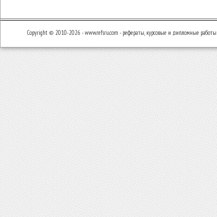
Copyright © 2010-2026 - www.refsru.com - рефераты, курсовые и дипломные работы