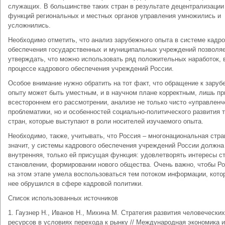
служащих. В большинстве таких стран в результате децентрализации
функций региональных и местных органов управления умножились и
усложнились.
Необходимо отметить, что анализ зарубежного опыта в системе кадро
обеспечения государственных и муниципальных учреждений позволя
утверждать, что можно использовать ряд положительных наработок, 
процессе кадрового обеспечения учреждений России.
Особое внимание нужно обратить на тот факт, что обращение к зару
опыту может быть уместным, и в научном плане корректным, лишь пр
всестороннем его рассмотрении, анализе не только чисто «управленч
проблематики, но и особенностей социально-политического развития 
стран, которые выступают в роли носителей изучаемого опыта.
Необходимо, также, учитывать, что Россия – многонациональная стра
значит, у системы кадрового обеспечения учреждений России должна
внутренняя, только ей присущая функция: удовлетворять интересы с
становлении, формировании нового общества. Очень важно, чтобы Р
на этом этапе умела воспользоваться тем потоком информации, кото
нее обрушился в сфере кадровой политики.
Список использованных источников
1. Гаузнер Н., Иванов Н., Михина М. Стратегия развития человеческих
ресурсов в условиях перехода к рынку // Международная экономика и