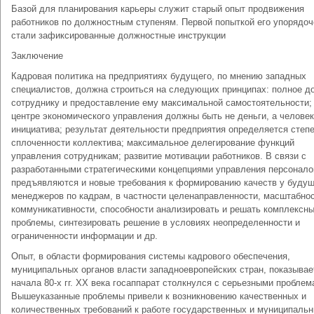
Базой для планирования карьеры служит старый опыт продвижения
работников по должностным ступеням. Первой попыткой его упорядоч
стали зафиксированные должностные инструкции
Заключение
Кадровая политика на предприятиях будущего, по мнению западных
специалистов, должна строиться на следующих принципах: полное д
сотруднику и предоставление ему максимальной самостоятельности;
центре экономического управления должны быть не деньги, а человек
инициатива; результат деятельности предприятия определяется степ
сплоченности коллектива; максимальное делегирование функций
управления сотрудникам; развитие мотивации работников. В связи с
разработанными стратегическими концепциями управления персонал
предъявляются и новые требования к формированию качеств у буду
менеджеров по кадрам, в частности целенаправленности, масштабнос
коммуникативности, способности анализировать и решать комплексн
проблемы, синтезировать решение в условиях неопределенности и
ограниченности информации и др.
Опыт, в области формирования системы кадрового обеспечения,
муниципальных органов власти западноевропейских стран, показывает
начала 80-х гг. ХХ века госаппарат столкнулся с серьезными проблем
Вышеуказанные проблемы привели к возникновению качественных и
количественных требований к работе государственных и муниципаль