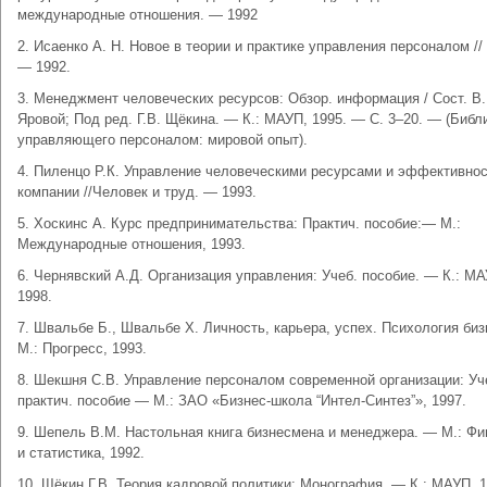
международные отношения. — 1992
2. Исаенко А. Н. Новое в теории и практике управления персоналом /
— 1992.
3. Менеджмент человеческих ресурсов: Обзор. информация / Сост. В.
Яровой; Под ред. Г.В. Щёкина. — К.: МАУП, 1995. — С. 3–20. — (Библ
управляющего персоналом: мировой опыт).
4. Пиленцо Р.К. Управление человеческими ресурсами и эффективно
компании //Человек и труд. — 1993.
5. Хоскинс А. Курс предпринимательства: Практич. пособие:— М.:
Международные отношения, 1993.
6. Чернявский А.Д. Организация управления: Учеб. пособие. — К.: МА
1998.
7. Швальбе Б., Швальбе Х. Личность, карьера, успех. Психология би
М.: Прогресс, 1993.
8. Шекшня С.В. Управление персоналом современной организации: Уч
практич. пособие — М.: ЗАО «Бизнес-школа “Интел-Синтез”», 1997.
9. Шепель В.М. Настольная книга бизнесмена и менеджера. — М.: Ф
и статистика, 1992.
10. Щёкин Г.В. Теория кадровой политики: Монография. — К.: МАУП, 1