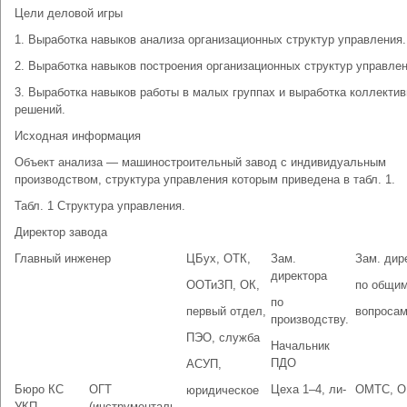
Цели деловой игры
1. Выработка навыков анализа организационных структур управления.
2. Выработка навыков построения организационных структур управлен
3. Выработка навыков работы в малых группах и выработка коллекти
решений.
Иcходная информация
Объект анализа — машиностроительный завод с индивидуальным
производством, структура управления которым приведена в табл. 1.
Табл. 1 Структура управления.
Директор завода
Главный инженер
ЦБух, ОТК,
Зам.
Зам. дир
директора
ООТиЗП, ОК,
по общи
по
первый отдел,
вопроса
производству.
ПЭО, служба
Начальник
ПДО
АСУП,
Бюро КС
ОГТ
Цеха 1–4, ли-
ОМТС, О
юридическое
УКП,
(инструменталь-