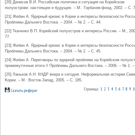
[20] Денисов В.И. Российская политика и ситуация на Корейском
полуострове: настоящее и будущее. – М.: Горбачев-фонд, 2002. – С. 7
[21] Жебин А. Ядерный кризис в Корее и интересы безопасности Росси
Проблемы Дальнего Востока. – 2004. – № 2. – С. 44.
[22] Ткаченко В.П. Корейский полуостров и интересы России. – М., 200
77.
[23] Жебин А. Ядерный кризис в Корее и интересы безопасности Росси
Проблемы Дальнего Востока. – 2004. – № 2. – С. 45.
[24] Жебин А. Переговоры по ядерной проблеме на Корейском полуост
промежуточные итоги // Проблемы Дальнего Востока. – 2006. – № 1. – 
[25] Ланьков А.Н. КНДР вчера и сегодня. Неформальная история Сев
Кореи. – М.: Восток-Запад, 2005. – С. 185.
Страница:
1
2
3
4
5
6
7
8
9
1
Скачать реферат