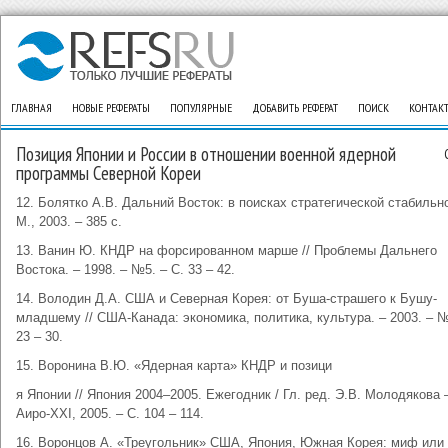
ГЛАВНАЯ
НОВЫЕ РЕФЕРАТЫ
ПОПУЛЯРНЫЕ
ДОБАВИТЬ РЕФЕРАТ
ПОИСК
КОНТАК
Позиция Японии и России в отношении военной ядерной
программы Северной Кореи
12. Болятко А.В. Дальний Восток: в поисках стратегической стабильно
М., 2003. – 385 с.
13. Ванин Ю. КНДР на форсированном марше // Проблемы Дальнего
Востока. – 1998. – №5. – С. 33 – 42.
14. Володин Д.А. США и Северная Корея: от Буша-страшего к Бушу-
младшему // США-Канада: экономика, политика, культура. – 2003. – №
23 – 30.
15. Воронина В.Ю. «Ядерная карта» КНДР и позици
я Японии // Япония 2004–2005. Ежегодник / Гл. ред. Э.В. Молодякова 
Аиро-XXI, 2005. – С. 104 – 114.
16. Воронцов А. «Треугольник» США, Япония, Южная Корея: миф или