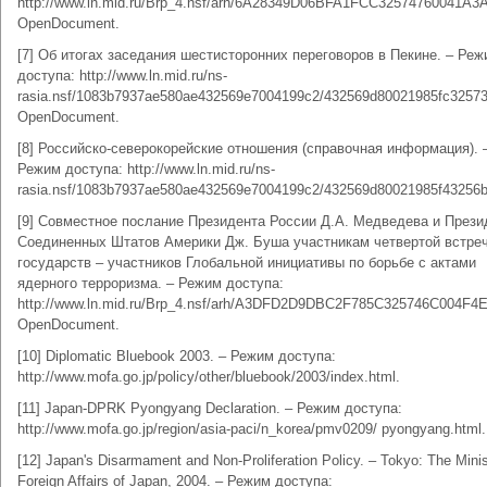
http://www.ln.mid.ru/Brp_4.nsf/arh/6A28349D06BFA1FCC32574760041A3
OpenDocument.
[7] Об итогах заседания шестисторонних переговоров в Пекине. – Реж
доступа: http://www.ln.mid.ru/ns-
rasia.nsf/1083b7937ae580ae432569e7004199c2/432569d80021985fc3257
OpenDocument.
[8] Российско-северокорейские отношения (справочная информация). 
Режим доступа: http://www.ln.mid.ru/ns-
rasia.nsf/1083b7937ae580ae432569e7004199c2/432569d80021985f43256
[9] Совместное послание Президента России Д.А. Медведева и Прези
Соединенных Штатов Америки Дж. Буша участникам четвертой встре
государств – участников Глобальной инициативы по борьбе с актами
ядерного терроризма. – Режим доступа:
http://www.ln.mid.ru/Brp_4.nsf/arh/A3DFD2D9DBC2F785C325746C004F4
OpenDocument.
[10] Diplomatic Bluebook 2003. – Режим доступа:
http://www.mofa.go.jp/policy/other/bluebook/2003/index.html.
[11] Japan-DPRK Pyongyang Declaration. – Режим доступа:
http://www.mofa.go.jp/region/asia-paci/n_korea/pmv0209/ pyongyang.html.
[12] Japan's Disarmament and Non-Proliferation Policy. – Tokyo: The Minis
Foreign Affairs of Japan, 2004. – Режим доступа: