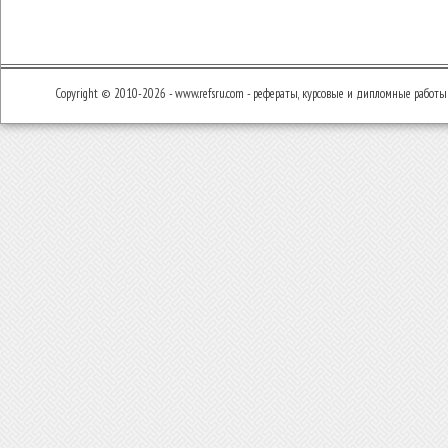
Copyright © 2010-2026 - www.refsru.com - рефераты, курсовые и дипломные работы