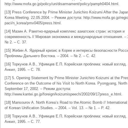
http://www.mofa.go.jp/policy/un/disarmament/policy/pamph0404.html.
[13] Press Conference by Prime Minister Junichiro Koizumi After the Japa
Korea Meeting. 22.05.2004. – Режим доступа: http://www.mofa.go.jp/regio
paci/n_korea/pmv0405/press.html.
[14] Мазин А. Ракетно-ядерный комплекс азиатских стран: история и
современность // Мировая экономика и международные отношения. – 
№ 2. – С. 37.
[15] Жебин А. Ядерный кризис в Корее и интересы безопасности Росси
Проблемы Дальнего Востока. – 2004. – № 2. – С. 42.
[16] Торкунов А.В., Уфимцев Е.П. Корейская проблема: новый взгляд. 
Анкил, 1995. – С. 78.
[17] 5. Opening Statement by Prime Minister Junichiro Koizumi at the Pre
Conference on the Outcome of his Visit to North Korea. Pyongyang, North
September 17, 2002. – Режим доступа:
http://www.kantei.go.jp/foreign/koizumispeech/2002/09/17press_e.html.
[18] Mansourov A. North Korea’s Road to the Atomic Bomb // International
of Korean Unification Studies. – 2004. – Vol. 13. – № 1. – Р. 42.
[19] Торкунов А.В., Уфимцев Е.П. Корейская проблема: новый взгляд. 
Анкил, 1995. – С. 77.