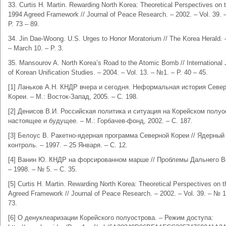
33. Curtis H. Martin. Rewarding North Korea: Theoretical Perspectives on 
1994 Agreed Framework // Journal of Peace Research. – 2002. – Vol. 39. 
Р. 73 – 89.
34. Jin Dae-Woong. U.S. Urges to Honor Moratorium // The Korea Herald. 
– March 10. – Р. 3.
35. Mansourov A. North Korea’s Road to the Atomic Bomb // International 
of Korean Unification Studies. – 2004. – Vol. 13. – №1. – Р. 40 – 45.
[1] Ланьков А.Н. КНДР вчера и сегодня. Неформальная история Севе
Кореи. – М.: Восток-Запад, 2005. – С. 198.
[2] Денисов В.И. Российская политика и ситуация на Корейском полуо
настоящее и будущее. – М.: Горбачев-фонд, 2002. – С. 187.
[3] Белоус В. Ракетно-ядерная программа Северной Кореи // Ядерный
контроль. – 1997. – 25 Января. – С. 12.
[4] Ванин Ю. КНДР на форсированном марше // Проблемы Дальнего В
– 1998. – № 5. – С. 35.
[5] Curtis H. Martin. Rewarding North Korea: Theoretical Perspectives on 
Agreed Framework // Journal of Peace Research. – 2002. – Vol. 39. – № 1.
73.
[6] О денуклеаризации Корейского полуострова. – Режим доступа: