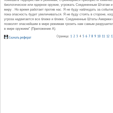
биологическое или ядерное оружие, угрожать Соединенным Штатам и
миру . Но время работает против нас. Я не буду наблюдать за событи
пока опасность будет увеличиваться. Я не буду стоять в стороне, ког
угроза надвигается все ближе и ближе. Соединенные Штаты Америки 
позволят опаснейшим в мире режимам грозить нам самым разрушит
в мире оружием" (Приложение А).
Страница:
1
2
3
4
5
6
7
8
9
10
11
12
1
Скачать реферат