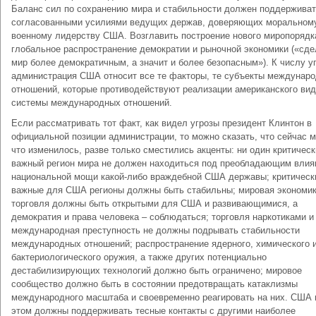
Баланс сил по сохранению мира и стабильности должен поддержива
согласованными усилиями ведущих держав, доверяющих моральном
военному лидерству США. Возглавить построение нового миропорядк
глобальное распространение демократии и рыночной экономики («сде
мир более демократичным, а значит и более безопасным»). К числу у
администрация США относит все те факторы, те субъекты междунар
отношений, которые противодействуют реализации американского ви
системы международных отношений.
Если рассматривать тот факт, как видел угрозы президент Клинтон в
официальной позиции администрации, то можно сказать, что сейчас 
что изменилось, разве только сместились акценты: ни один критическ
важный регион мира не должен находиться под преобладающим вли
национальной мощи какой-либо враждебной США державы; критическ
важные для США регионы должны быть стабильны; мировая экономик
торговля должны быть открытыми для США и развивающимися, а
демократия и права человека – соблюдаться; торговля наркотиками и
международная преступность не должны подрывать стабильности
международных отношений; распространение ядерного, химического 
бактериологического оружия, а также других потенциально
дестабилизирующих технологий должно быть ограничено; мировое
сообщество должно быть в состоянии предотвращать катаклизмы
международного масштаба и своевременно реагировать на них. США 
этом должны поддерживать тесные контакты с другими наиболее