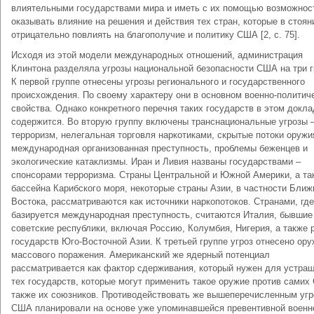
влиятельными государствами мира и иметь с их помощью возможнос
оказывать влияние на решения и действия тех стран, которые в стоян
отрицательно повлиять на благополучие и политику США [2, с. 75].
Исходя из этой модели международных отношений, администрация
Клинтона разделяла угрозы национальной безопасности США на три г
К первой группе отнесены угрозы регионального и государственного
происхождения. По своему характеру они в основном военно-политич
свойства. Однако конкретного перечня таких государств в этом докла
содержится. Во вторую группу включены транснациональные угрозы 
терроризм, нелегальная торговля наркотиками, скрытые потоки оружи
международная организованная преступность, проблемы беженцев и
экологические катаклизмы. Иран и Ливия названы государствами –
спонсорами терроризма. Страны Центральной и Южной Америки, а та
бассейна Карибского моря, некоторые страны Азии, в частности Ближ
Востока, рассматриваются как источники наркопотоков. Странами, где
базируется международная преступность, считаются Италия, бывшие
советские республики, включая Россию, Колумбия, Нигерия, а также 
государств Юго-Восточной Азии. К третьей группе угроз отнесено ор
массового поражения. Американский же ядерный потенциал
рассматривается как фактор сдерживания, который нужен для устра
тех государств, которые могут применить такое оружие против самих
также их союзников. Противодействовать же вышеперечисленным уг
США планировали на основе уже упоминавшейся превентивной военн