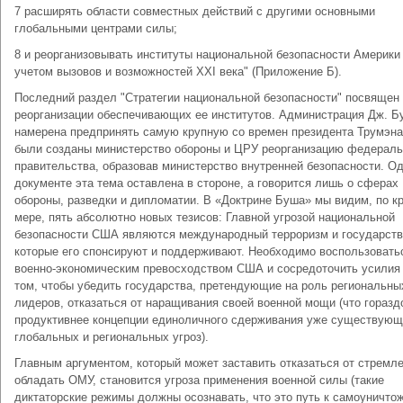
7 расширять области совместных действий с другими основными
глобальными центрами силы;
8 и реорганизовывать институты национальной безопасности Америки
учетом вызовов и возможностей XXI века" (Приложение Б).
Последний раздел "Стратегии национальной безопасности" посвящен
реорганизации обеспечивающих ее институтов. Администрация Дж. Б
намерена предпринять самую крупную со времен президента Трумэна,
были созданы министерство обороны и ЦРУ реорганизацию федераль
правительства, образовав министерство внутренней безопасности. Од
документе эта тема оставлена в стороне, а говорится лишь о сферах
обороны, разведки и дипломатии. В «Доктрине Буша» мы видим, по к
мере, пять абсолютно новых тезисов: Главной угрозой национальной
безопасности США являются международный терроризм и государств
которые его спонсируют и поддерживают. Необходимо воспользовать
военно-экономическим превосходством США и сосредоточить усилия
том, чтобы убедить государства, претендующие на роль региональны
лидеров, отказаться от наращивания своей военной мощи (что горазд
продуктивнее концепции единоличного сдерживания уже существую
глобальных и региональных угроз).
Главным аргументом, который может заставить отказаться от стремл
обладать ОМУ, становится угроза применения военной силы (такие
диктаторские режимы должны осознавать, что это путь к самоуничто