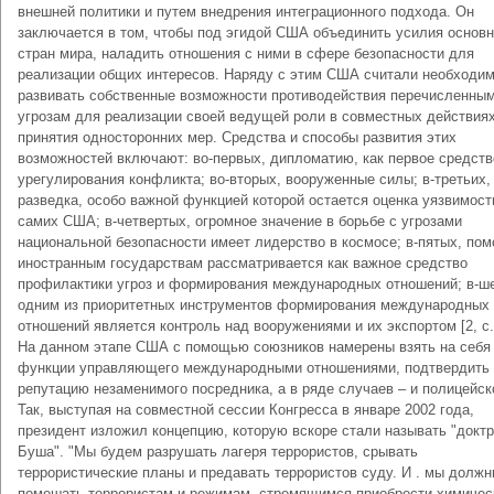
внешней политики и путем внедрения интеграционного подхода. Он
заключается в том, чтобы под эгидой США объединить усилия основ
стран мира, наладить отношения с ними в сфере безопасности для
реализации общих интересов. Наряду с этим США считали необходи
развивать собственные возможности противодействия перечисленны
угрозам для реализации своей ведущей роли в совместных действиях
принятия односторонних мер. Средства и способы развития этих
возможностей включают: во-первых, дипломатию, как первое средств
урегулирования конфликта; во-вторых, вооруженные силы; в-третьих,
разведка, особо важной функцией которой остается оценка уязвимост
самих США; в-четвертых, огромное значение в борьбе с угрозами
национальной безопасности имеет лидерство в космосе; в-пятых, по
иностранным государствам рассматривается как важное средство
профилактики угроз и формирования международных отношений; в-ш
одним из приоритетных инструментов формирования международных
отношений является контроль над вооружениями и их экспортом [2, с.
На данном этапе США с помощью союзников намерены взять на себя
функции управляющего международными отношениями, подтвердить
репутацию незаменимого посредника, а в ряде случаев – и полицейск
Так, выступая на совместной сессии Конгресса в январе 2002 года,
президент изложил концепцию, которую вскоре стали называть "докт
Буша". "Мы будем разрушать лагеря террористов, срывать
террористические планы и предавать террористов суду. И . мы долж
помешать террористам и режимам, стремящимся приобрести химичес