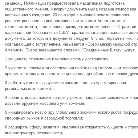
за месяц. Публикации предшествовала масштабная подготовка
общественного мнения, и вокруг документа была создана атмосфера
напряженного ожидания. 20 сентября в мировой печати появилось
распространенное по информационным каналам Белого дома и
госдепартамента, подписанное президентом вступление к "Стратегии
национальной безопасности США", кратко излагающее основные идеи
документа, за которым в документе следуют 9 глав. Первая из них, ч
совпадающая с вступлением, называется «Обзор международной стр
Америки». Обзор завершается словами: "Соединенные Штаты будут:
1 защищать стремление к человеческому достоинству;
2 укреплять союзы для обеспечения победы над глобальным террори
принимать меры для предотвращения нападений на нас и наших друз
3 работать вместе с другими странами с целью урегулирования
региональных конфликтов;
4 препятствовать нашим врагам угрожать нам, нашим союзникам и н
друзьям оружием массового уничтожения;
5 инициировать новую эру глобального экономического роста посред
свободных рынков и свободной торговли;
6 расширять сферу развития, увеличивая открытость обществ и стро
инфраструктуру безопасности;