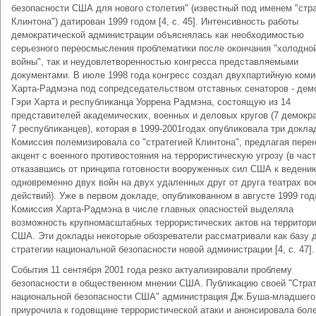
безопасности США для нового столетия" (известный под именем "стр
Клинтона") датирован 1999 годом [4, с. 45]. Интенсивность работы
демократической администрации объяснялась как необходимостью
серьезного переосмысления проблематики после окончания "холодно
войны", так и неудовлетворенностью конгресса представляемыми
документами. В июле 1998 года конгресс создал двухпартийную ком
Харта-Радмэна под сопредседательством отставных сенаторов - дем
Гэри Харта и республиканца Уоррена Радмэна, состоящую из 14
представителей академических, военных и деловых кругов (7 демокра
7 республиканцев), которая в 1999-2001годах опубликовала три докла
Комиссия полемизировала со "стратегией Клинтона", предлагая пере
акцент с военного противостояния на террористическую угрозу (в част
отказавшись от принципа готовности вооруженных сил США к ведени
одновременно двух войн на двух удаленных друг от друга театрах в
действий). Уже в первом докладе, опубликованном в августе 1999 год
Комиссия Харта-Радмэна в числе главных опасностей выделяла
возможность крупномасштабных террористических актов на территор
США. Эти доклады некоторые обозреватели рассматривали как базу 
стратегии национальной безопасности новой администрации [4, с. 47].
События 11 сентября 2001 года резко актуализировали проблему
безопасности в общественном мнении США. Публикацию своей "Страт
национальной безопасности США" администрация Дж.Буша-младшего
приурочила к годовщине террористической атаки и анонсировала бол