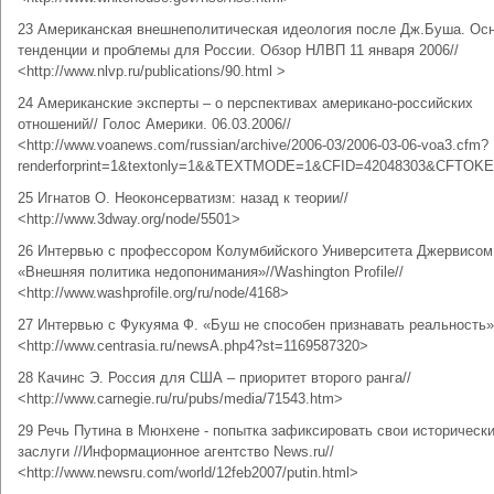
23 Американская внешнеполитическая идеология после Дж.Буша. Ос
тенденции и проблемы для России. Обзор НЛВП 11 января 2006//
<http://www.nlvp.ru/publications/90.html >
24 Американские эксперты – о перспективах американо-российских
отношений// Голос Америки. 06.03.2006//
<http://www.voanews.com/russian/archive/2006-03/2006-03-06-voa3.cfm?
renderforprint=1&textonly=1&&TEXTMODE=1&CFID=42048303&CFTOK
25 Игнатов О. Неоконсерватизм: назад к теории//
<http://www.3dway.org/node/5501>
26 Интервью с профессором Колумбийского Университета Джервисом
«Внешняя политика недопонимания»//Washington Profile//
<http://www.washprofile.org/ru/node/4168>
27 Интервью с Фукуяма Ф. «Буш не способен признавать реальность»
<http://www.centrasia.ru/newsA.php4?st=1169587320>
28 Качинс Э. Россия для США – приоритет второго ранга//
<http://www.carnegie.ru/ru/pubs/media/71543.htm>
29 Речь Путина в Мюнхене - попытка зафиксировать свои историческ
заслуги //Информационное агентство News.ru//
<http://www.newsru.com/world/12feb2007/putin.html>