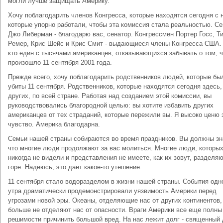
могли лучше защищать Америку.
Хочу поблагодарить членов Конгресса, которые находятся сегодня с 
которые упорно работали, чтобы эта комиссия стала реальностью. Се
Джо Либерман - благодарю вас, сенатор. Конгрессмен Портер Госс, Т
Ремер, Крис Шейс и Крис Смит - выдающиеся члены Конгресса США.
кто един с тысячами американцев, отказывающихся забывать о том, ч
произошло 11 сентября 2001 года.
Прежде всего, хочу поблагодарить родственников людей, которые бы
убиты 11 сентября. Родственников, которые находятся сегодня здесь,
других, по всей стране. Работая над созданием этой комиссии, вы
руководствовались благородной целью: вы хотите избавить других
американцев от тех страданий, которые пережили вы. Я высоко ценю 
чувство. Америка благодарна.
Семьи нашей страны собираются во время праздников. Вы должны зн
что многие люди продолжают за вас молиться. Многие люди, которы
никогда не видели и представления не имеете, как их зовут, разделя
горе. Надеюсь, это дает какое-то утешение.
11 сентября стало водоразделом в жизни нашей страны. События одн
утра драматически продемонстрировали уязвимость Америки перед
угрозами новой эры. Океаны, отделяющие нас от других континентов,
больше не отделяют нас от опасности. Враги Америки все еще полны
решимости причинить большой вред. На нас лежит долг - священный 