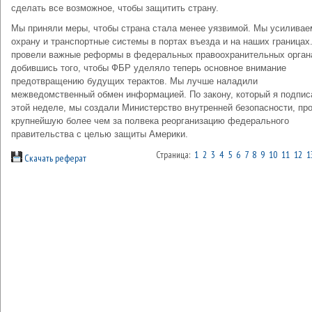
сделать все возможное, чтобы защитить страну.
Мы приняли меры, чтобы страна стала менее уязвимой. Мы усиливае
охрану и транспортные системы в портах въезда и на наших границах
провели важные реформы в федеральных правоохранительных орган
добившись того, чтобы ФБР уделяло теперь основное внимание
предотвращению будущих терактов. Мы лучше наладили
межведомственный обмен информацией. По закону, который я подпис
этой неделе, мы создали Министерство внутренней безопасности, пр
крупнейшую более чем за полвека реорганизацию федерального
правительства с целью защиты Америки.
Страница:
1
2
3
4
5
6
7
8
9
10
11
12
1
Скачать реферат