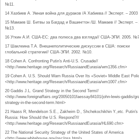
№11.
14 Хазбиев А. Умная война для дураков /А Хабиева // Эксперт. – 2003 
15 Мамаев Ш. Битвы за Багдад и Вашингтон /Ш. Мамаев // Эксперт. – 2
№13.
16 Уткин А.И. США-ЕС: два полюса два взгляда// США-ЭПИ. 2005. №7
17 Шаклеина Т.А. Внешнеполитические дискуссии в США: поиски
глобальной стратегии// США-ЭПИ. 2002. №10.
18 Cohen A. Confronting Putin's Anti-U.S. Crusade//
<http://www.heritage.org/Research/RussiaandEurasia/wm1356.cfm>
19 Cohen A. U.S. Should Warn Russia Over Its «Soviet» Middle East Polic
<http://www.heritage.org/Research/RussiaandEurasia/wm1007.cfm>
20 Gaddis J.L. Grand Strategy in the Second Term//
<http://www.foreignaffairs.org/20050101faessay84101/john-lewis-gaddis/gr
strategy-in-the-second-term.html>
21 Haass R, Mendelson S.E., Zakheim D., Shchekochikhin Y.,etc. Putin's
Russia: How Should the U.S. Respond?//
<http://www.heritage.org/Research/RussiaandEurasia/HL690.cfm>
22 The National Security Strategy of the United States of America
<http://www.whitehouse.gov/nsc/nss.html>