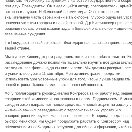
представлял Америку за рубежом в качестве Государственного секре
при двух Президентах. Он выдающийся автор, преподаватель, армей
ветеран и лауреат Нобелевской премии мира. Он также провел
значительную часть своей жизни в Нью-Йорке, глубоко ощущает утра
понесенную этим городом и нашей страной. Д-р Киссинджер привнесе
решение поставленной важной задачи большой опыт, ясное мышление
взвешенные суждения.
Г-н Государственный секретарь, благодарю вас за возвращение на с
вашей стране.
Мы с д-ром Киссинджером разделяем одни и те же обязательства. Ег
расследование должно позволить тщательно изучить все доказатель
отследить все факты, куда бы они ни вели. Мы должны раскрыть все
и усвоить все уроки 11 сентября. Моя администрация продолжит
использовать уже усвоенные уроки для того, чтобы лучше защищать
нашей страны. Такова самая святая наша обязанность.
Хочу поблагодарить руководителей Конгресса за их работу над реше
создании этой комиссии и над законом в целом. Подписываемый мно
сегодня закон направляет новые средства и новый акцент на задачу 
жизненно важных разведданных о террористических угрозах и о
распространении оружия массового поражения. В период, когда опасн
быстро меняются, мы будем продолжать работать с Конгрессом над
обеспечением необходимых ресурсов для сбора информации, чтобы 