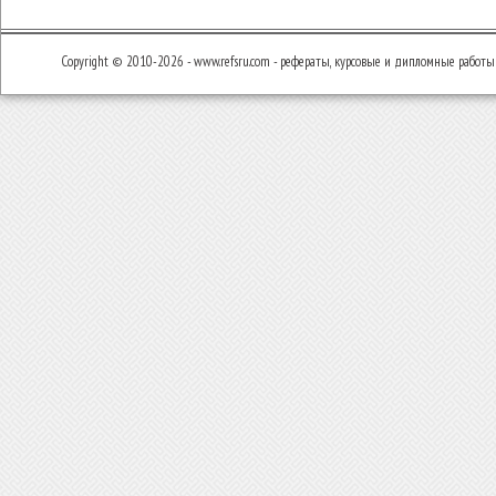
Copyright © 2010-2026 - www.refsru.com - рефераты, курсовые и дипломные работы