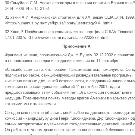
30 Самуйлов С.М. Неоконсерваторы и внешняя политика Вашингтона/
ЭПИ. 2006. №5. С. 31-51.
31 Уткин А.И. Американская стратегия для XXI века// США:ЭПИ. 1999.
<http://humanus.by.ru/mys/kpusa/library/usstrategyXXI.html>
32 Хаас Р. Проблема внешнеполитического портфеля США// Financial 
17.01.2007// <http://www.inosmi.ru/translation/232272.html>
Приложение А
Фрагмент из речи, произнесенной Дж. У. Бушем 02.12.2002 о принятии
о полномочиях разведки и создании комиссии по 11 сентября
«Спасибо всем за то, что пришли. Присаживайтесь, пожалуйста. Сего
подписываю закон, санкционирующий разведывательные программы,
жизненно важные для нашей безопасности, и создающий национальн
комиссию по расследованию событий 11 сентября 2001 года и
предшествовавших этим событиям лет. Эта комиссия поможет мне и
будущим Президентам понять методы врагов Америки и характер угро
которыми мы сталкиваемся.
Сегодня мне приятно объявить свой выбор на должность председате
комиссии - кандидатуру д-ра Генри Киссинджера. Д-р Киссинджер - од
самых авторитетных и уважаемых государственных деятелей нашей с
Он работал в Белом доме советником по национальной безопасности,