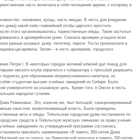
оржественная часть включала в себя посещение церкви, к которому в
ховенство, чиновники, купцы, часть мещан. В честь дня рождения
ого дома) какой-либо главнейшей особы царского престола
осле этого организовывались торжественные обеды. Такие застолья
траивались в архиерейском доме. Сначала архиереи угощали всех
вали разные кушанья: рыбу, телятину, пироги. Тосты произносили в
едника-цесаревича. Затем – в честь архиереев, городского
дения Петра I. В некоторых городах великий юбилей дал повод для
таршин омского клуба обратился к губернатору с просьбой разрешить
 подписку для образования неприкосновенного капитала, из
особие студентам высших учебных заведений из Сибири. Было
ком университете на указанную цель. Кроме того, в Омске в честь
большое народное гуляние.
 Дома Романовых. Это, конечно же, был большой, санкционированный
ламным смыслом, возвеличивающий власть. Были проведены
ественные акты и обеды. Тобольская городская дума постановила по
городских средств в Тобольскую мужскую гимназию за право учения
 учебных заведениях по утвержденной программе состоялись
становила присвоить наименование «В память 300-летия Дома
агорной части города; на Демидовской площади в память 300-летия