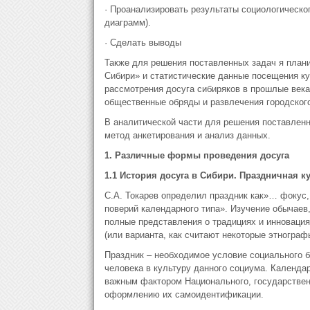
· Проанализировать результаты социологическо
диаграмм).
· Сделать выводы
Также для решения поставленных задач я плани
Сибири» и статистические данные посещения ку
рассмотрения досуга сибиряков в прошлые века
общественные обряды и развлечения городског
В аналитической части для решения поставленн
метод анкетирования и анализ данных.
1. Различные формы проведения досуга
1.1 История досуга в Сибири. Праздничная к
С.А. Токарев определил праздник как»… фокус,
поверий календарного типа». Изучение обычаев
полные представления о традициях и инновациях
(или варианта, как считают некоторые этнограф
Праздник – необходимое условие социального б
человека в культуру данного социума. Календ
важным фактором Национального, государственн
оформлению их самоидентификации.