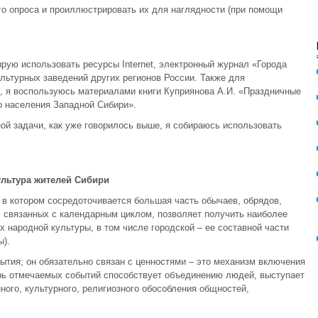
го опроса и проиллюстрировать их для наглядности (при помощи
рую использовать ресурсы Internet, электронный журнал «Города
льтурных заведений других регионов России. Также для
, я воспользуюсь материалами книги Куприянова А.И. «Праздничные
о населения Западной Сибири».
ой задачи, как уже говорилось выше, я собираюсь использовать
ультура жителей Сибири
 в котором сосредоточивается большая часть обычаев, обрядов,
, связанных с календарным циклом, позволяет получить наиболее
 народной культуры, в том числе городской – ее составной части
ы).
ытия; он обязательно связан с ценностями – это механизм включения
арь отмечаемых событий способствует объединению людей, выступает
ого, культурного, религиозного обособления общностей,