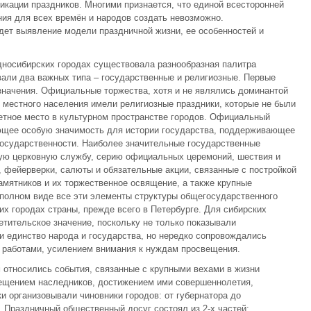
кации праздников. Многими признается, что единой всесторонней
ния для всех времён и народов создать невозможно.
дет выявление модели праздничной жизни, ее особенностей и
адносибирских городах существовала разнообразная палитра
вали два важных типа – государственные и религиозные. Первые
начения. Официальные торжества, хотя и не являлись доминантой
 местного населения имели религиозные праздники, которые не были
етное место в культурном пространстве городов. Официальный
еющее особую значимость для истории государства, поддерживающее
осударственности. Наиболее значительные государственные
ную церковную службу, серию официальных церемоний, шествия и
, фейерверки, салюты и обязательные акции, связанные с постройкой
мятников и их торжественное освящение, а также крупные
 полном виде все эти элементы структуры общегосударственного
их городах страны, прежде всего в Петербурге. Для сибирских
етительское значение, поскольку не только показывали
и единство народа и государства, но нередко сопровождались
 работами, усилением внимания к нуждам просвещения.
 относились события, связанные с крупными вехами в жизни
ещением наследников, достижением ими совершеннолетия,
ки организовывали чиновники городов: от губернатора до
 Праздничный общественный досуг состоял из 2-х частей: