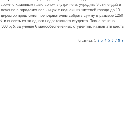
 время с каменным павильоном внутри него; учредить 9 стипендий в
 лечение в городских больницах с беднейших жителей города до 10
е директор предложил преподавателям собрать сумму в размере 1250
б. и вносить их за одного недостающего студента. Также решено
300 руб. за учение 6 малообеспеченных студентов, назвав эти шесть
Страница: 1
2
3
4
5
6
7
8
9