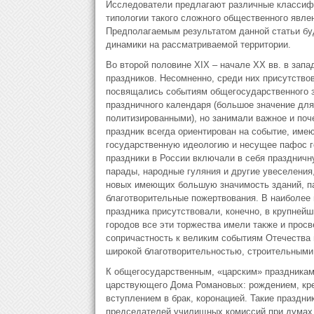
Исследователи предлагают различные классифи
типологии такого сложного общественного явле
Предполагаемым результатом данной статьи бу
динамики на рассматриваемой территории.
Во второй половине XIX – начале ХХ вв. в зап
праздников. Несомненно, среди них присутство
посвящались событиям общегосударственного з
праздничного календаря (большое значение для
политизированными), но занимали важное и поч
праздник всегда ориентирован на событие, им
государственную идеологию и несущее пафос г
праздники в России включали в себя празднич
парады, народные гуляния и другие увеселения
новых имеющих большую значимость зданий, па
благотворительные пожертвования. В наиболее
праздника присутствовали, конечно, в крупнейш
городов все эти торжества имели также и просв
сопричастность к великим событиям Отечества 
широкой благотворительностью, строительными
К общегосударственным, «царским» праздникам
царствующего Дома Романовых: рождением, кр
вступлением в брак, коронацией. Такие праздни
председателей училищных комиссий при думах.