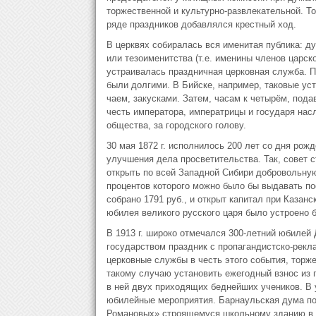
торжественной и культурно-развлекательной. Т
ряде праздников добавлялся крестный ход.
В церквях собиралась вся именитая публика: ду
или тезоименитства (т.е. именины членов царск
устраивалась праздничная церковная служба. П
были долгими. В Бийске, например, таковые ус
чаем, закусками. Затем, часам к четырём, пода
честь императора, императрицы и государя насл
общества, за городского голову.
30 мая 1872 г. исполнилось 200 лет со дня рож
улучшения дела просветительства. Так, совет с
открыть по всей Западной Сибири добровольную
процентов которого можно было бы выдавать п
собрано 1791 руб., и открыт капитал при Казанс
юбилея великого русского царя было устроено 
В 1913 г. широко отмечался 300-летний юбилей
государством праздник с пропагандистско-рек
церковные службы в честь этого события, торж
такому случаю установить ежегодный взнос из 
в ней двух приходящих беднейших учеников. В
юбилейные мероприятия. Барнаульская дума по
Романовых» строящемуся школьному зданию в Н