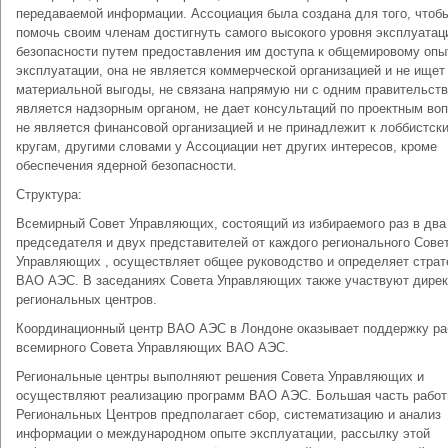
передаваемой информации. Ассоциация была создана для того, чтоб
помочь своим членам достигнуть самого высокого уровня эксплуатац
безопасности путем предоставления им доступа к общемировому опы
эксплуатации, она не является коммерческой организацией и не ищет
материальной выгоды, не связана напрямую ни с одним правительств
является надзорным органом, не дает консультаций по проектным во
не является финансовой организацией и не принадлежит к лоббистск
кругам, другими словами у Ассоциации нет других интересов, кроме
обеспечения ядерной безопасности.
Структура:
Всемирный Совет Управляющих, состоящий из избираемого раз в два
председателя и двух представителей от каждого регионального Сове
Управляющих , осуществляет общее руководство и определяет страт
ВАО АЭС. В заседаниях Совета Управляющих также участвуют дирек
региональных центров.
Координационный центр ВАО АЭС в Лондоне оказывает поддержку ра
всемирного Совета Управляющих ВАО АЭС.
Региональные центры выполняют решения Совета Управляющих и
осуществляют реализацию программ ВАО АЭС. Большая часть рабо
Региональных Центров предполагает сбор, систематизацию и анализ
информации о международном опыте эксплуатации, рассылку этой