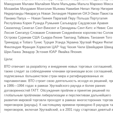
Македония Малави Малайзия Мали Мальдивы Мальта Марокко Мекси
Мозамбик Молдавия Монголия Мьянма Намибия Непал Нигер Нигерия
Нидерланды Никарагуа Новая Зеландия Норвегия ОАЭ Оман Пакиста
Панама Папуа — Новая Гвинея Парагвай Перу Польша Португалия
Республика Корея Руанда Румыния Сальвадор Саудовская Аравия
Свазиленд Сенегал Сент-Винсент и Гренадины Сент-Китс и Невис Сен
Люсия Сингапур Словакия Словения Соединённое королевство Соло
Острова Суринам США Сьерра-Леоне Таиланд Тайвань Танзания Того
Тринидад и Тобаго Тунис Турция Уганда Украина Уругвай Фиджи Фили
Финляндия Франция Хорватия ЦАР Чад Чехия Чили Швейцария Швец
Шри-Ланка Эквадор Эстония ЮАР Ямайка Япония.
Цели:
ВТО отвечает за разработку и внедрение новых торговых соглашений,
также следит за соблюдением членами организации всех соглашений,
подписанных большинством стран мира и ратифицированных их
парламентами. ВТО строит свою деятельность исходя из решений, п
в 1986—1994 годах в рамках Уругвайского раунда и более ранних
договоренностей ГАТТ. Обсуждения проблем и принятие решений по
глобальным проблемам либерализации и перспективам дальнейшего
развития мировой торговли проходят в рамках многосторонних торгов
переговоров (раунды). К настоящему времени проведено 8 раундов т
переговоров, включая Уругвайский, а в 2001 году стартовал девятый 