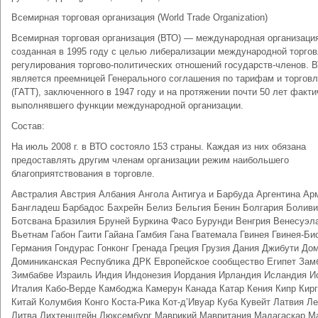
Всемирная торговая организация (World Trade Organization)
Всемирная торговая организация (ВТО) — международная организаци
созданная в 1995 году с целью либерализации международной торгов
регулирования торгово-политических отношений государств-членов. 
является преемницей Генерального соглашения по тарифам и торгов
(ГАТТ), заключенного в 1947 году и на протяжении почти 50 лет факти
выполнявшего функции международной организации.
Состав:
На июль 2008 г. в ВТО состояло 153 страны. Каждая из них обязана
предоставлять другим членам организации режим наибольшего
благоприятствования в торговле.
Австралия Австрия Албания Ангола Антигуа и Барбуда Аргентина Ар
Бангладеш Барбадос Бахрейн Белиз Бельгия Бенин Болгария Болив
Ботсвана Бразилия Бруней Буркина Фасо Бурунди Венгрия Венесуэл
Вьетнам Габон Гаити Гайана Гамбия Гана Гватемала Гвинея Гвинея-Би
Германия Гондурас Гонконг Гренада Греция Грузия Дания Джибути До
Доминиканская Республика ДРК Европейское сообщество Египет Зам
Зимбабве Израиль Индия Индонезия Иордания Ирландия Исландия И
Италия Кабо-Верде Камбоджа Камерун Канада Катар Кения Кипр Кирг
Китай Колумбия Конго Коста-Рика Кот-д’Ивуар Куба Кувейт Латвия Л
Литва Лихтенштейн Люксембург Маврикий Мавритания Мадагаскар М