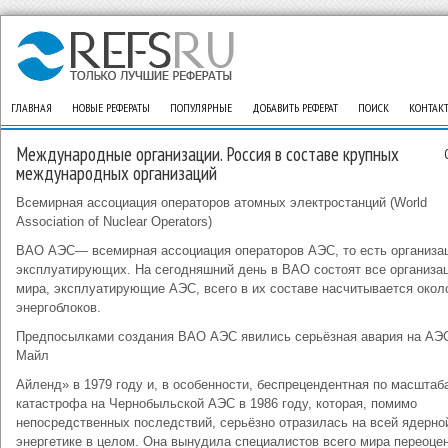
ГЛАВНАЯ
НОВЫЕ РЕФЕРАТЫ
ПОПУЛЯРНЫЕ
ДОБАВИТЬ РЕФЕРАТ
ПОИСК
КОНТАК
Международные организации. Россия в составе крупных
международных организаций
Всемирная ассоциация операторов атомных электростанций (World
Association of Nuclear Operators)
ВАО АЭС— всемирная ассоциация операторов АЭС, то есть организац
эксплуатирующих. На сегодняшний день в ВАО состоят все организа
мира, эксплуатирующие АЭС, всего в их составе насчитывается окол
энергоблоков.
Предпосылками создания ВАО АЭС явились серьёзная авария на АЭС
Майл
Айленд» в 1979 году и, в особенности, беспрецендентная по масштаб
катастрофа на Чернобыльской АЭС в 1986 году, которая, помимо
непосредственных последствий, серьёзно отразилась на всей ядерно
энергетике в целом. Она вынудила специалистов всего мира переоце