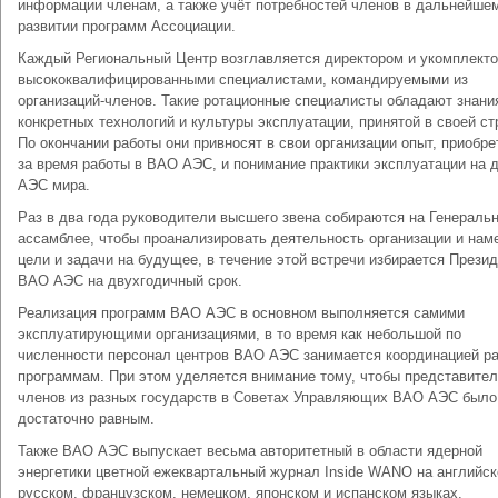
информации членам, а также учёт потребностей членов в дальнейше
развитии программ Ассоциации.
Каждый Региональный Центр возглавляется директором и укомплект
высококвалифицированными специалистами, командируемыми из
организаций-членов. Такие ротационные специалисты обладают знани
конкретных технологий и культуры эксплуатации, принятой в своей ст
По окончании работы они привносят в свои организации опыт, приобр
за время работы в ВАО АЭС, и понимание практики эксплуатации на 
АЭС мира.
Раз в два года руководители высшего звена собираются на Генераль
ассамблее, чтобы проанализировать деятельность организации и нам
цели и задачи на будущее, в течение этой встречи избирается Прези
ВАО АЭС на двухгодичный срок.
Реализация программ ВАО АЭС в основном выполняется самими
эксплуатирующими организациями, в то время как небольшой по
численности персонал центров ВАО АЭС занимается координацией ра
программам. При этом уделяется внимание тому, чтобы представите
членов из разных государств в Советах Управляющих ВАО АЭС было
достаточно равным.
Также ВАО АЭС выпускает весьма авторитетный в области ядерной
энергетики цветной ежеквартальный журнал Inside WANO на английск
русском, французском, немецком, японском и испанском языках.