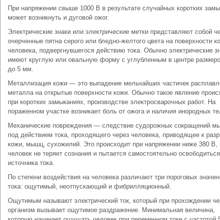
При напряжении свыше 1000 В в результате случайных коротких зам
может возникнуть и дуговой ожог.
Электрические знаки или электрические метки представляют собой ч
очерченные пятна серого или бледно-желтого цвета на поверхности к
человека, подвергнувшегося действию тока. Обычно электрические з
имеют круглую или овальную форму с углубленным в центре размеро
до 5 мм.
Металлизация кожи — это выпадение мельчайших частичек расплавл
металла на открытые поверхности кожи. Обычно такое явление проис
при коротких замыканиях, производстве электросварочных работ. На
пораженном участке возникает боль от ожога и наличия инородных те
Механические повреждения — следствие судорожных сокращений м
под действием тока, проходящего через человека, приводящее к раз
кожи, мышц, сухожилий. Это происходит при напряжении ниже 380 В, 
человек не теряет сознания и пытается самостоятельно освободиться
источника тока.
По степени воздействия на человека различают три пороговых значен
тока: ощутимый, неотпускающий и фибрилляционный.
Ощутимым называют электрический ток, который при прохождении че
организм вызывает ощутимое раздражение. Минимальная величина,
которую начинает ощущать человек при переменном токе с частотой 5