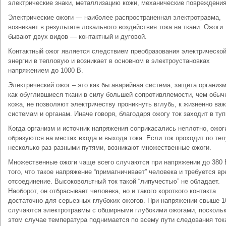
электрические знаки, металлизацию кожи, механические повреждения
Электрические ожоги — наиболее распространенная электротравма,
возникает в результате локального воздействия тока на ткани. Ожоги
бывают двух видов — контактный и дуговой.
Контактный ожог является следствием преобразования электрическо
энергии в тепловую и возникает в основном в электроустановках
напряжением до 1000 В.
Электрический ожог – это как бы аварийная система, защита организм
как обуглившиеся ткани в силу большей сопротивляемости, чем обыч
кожа, не позволяют электричеству проникнуть вглубь, к жизненно ва
системам и органам. Иначе говоря, благодаря ожогу ток заходит в туп
Когда организм и источник напряжения соприкасались неплотно, ожог
образуются на местах входа и выхода тока. Если ток проходит по тел
несколько раз разными путями, возникают множественные ожоги.
Множественные ожоги чаще всего случаются при напряжении до 380 В
того, что такое напряжение “примагничивает” человека и требуется вр
отсоединение. Высоковольтный ток такой “липучестью” не обладает.
Наоборот, он отбрасывает человека, но и такого короткого контакта
достаточно для серьезных глубоких ожогов. При напряжении свыше 1
случаются электротравмы с обширными глубокими ожогами, поскольк
этом случае температура поднимается по всему пути следования ток