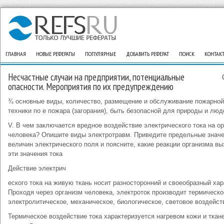
ГЛАВНАЯ
НОВЫЕ РЕФЕРАТЫ
ПОПУЛЯРНЫЕ
ДОБАВИТЬ РЕФЕРАТ
ПОИСК
КОНТАК
Несчастные случаи на предприятии, потенциальные
опасности. Мероприятия по их предупреждению
¾ основные виды, количество, размещение и обслуживание пожарной
техники по е пожара (загорания), быть безопасной для природы и люд
V. В чем заключается вредное воздействие электрического тока на о
человека? Опишите виды электротравм. Приведите предельные знач
величин электрического поля и поясните, какие реакции организма в
эти значения тока
Действие электрич
еского тока на живую ткань носит разносторонний и своеобразный хар
Проходя через организм человека, электроток производит термическо
электролитическое, механическое, биологическое, световое воздейст
Термическое воздействие тока характеризуется нагревом кожи и ткан