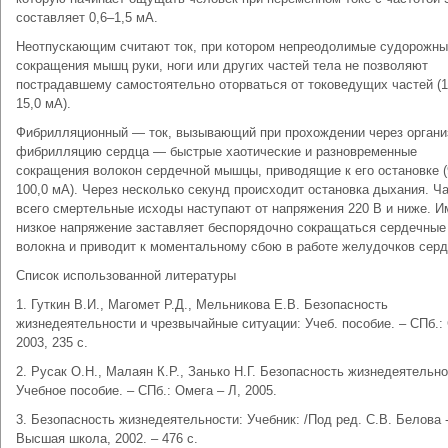
составляет 0,6–1,5 мА.
Неотпускающим считают ток, при котором непреодолимые судорожн
сокращения мышц руки, ноги или других частей тела не позволяют
пострадавшему самостоятельно оторваться от токоведущих частей (1
15,0 мА).
Фибрилляционный — ток, вызывающий при прохождении через орган
фибрилляцию сердца — быстрые хаотические и разновременные
сокращения волокон сердечной мышцы, приводящие к его остановке (
100,0 мА). Через несколько секунд происходит остановка дыхания. Ч
всего смертельные исходы наступают от напряжения 220 В и ниже. И
низкое напряжение заставляет беспорядочно сокращаться сердечные
волокна и приводит к моментальному сбою в работе желудочков серд
Список использованной литературы
1. Гуткин В.И., Магомет Р.Д., Мельникова Е.В. Безопасность
жизнедеятельности и чрезвычайные ситуации: Учеб. пособие. – СПб.:
2003, 235 с.
2. Русак О.Н., Малаян К.Р., Занько Н.Г. Безопасность жизнедеятельно
Учебное пособие. – СПб.: Омега – Л, 2005.
3. Безопасность жизнедеятельности: Учебник: /Под ред. С.В. Белова -
Высшая школа, 2002. – 476 с.