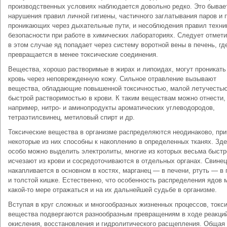
производственных условиях наблюдается довольно редко. Это бывает
нарушения правил личной гигиены, частичного заглатывания паров и 
проникающих через дыхательные пути, и несоблюдения правил техни
безопасности при работе в химических лабораториях. Следует отмети
в этом случае яд попадает через систему воротной вены в печень, гд
превращается в менее токсические соединения.
Вещества, хорошо растворимые в жирах и липоидах, могут проникать
кровь через неповрежденную кожу. Сильное отравление вызывают
вещества, обладающие повышенной токсичностью, малой летучестью
быстрой растворимостью в крови. К таким веществам можно отнести,
например, нитро- и аминопродукты ароматических углеводородов,
тетраэтилсвинец, метиловый спирт и др.
Токсические вещества в организме распределяются неодинаково, пр
некоторые из них способны к накоплению в определенных тканях. Зд
особо можно выделить электролиты, многие из которых весьма быстр
исчезают из крови и сосредоточиваются в отдельных органах. Свинец
накапливается в основном в костях, марганец — в печени, ртуть — в 
и толстой кишке. Естественно, что особенность распределения ядов 
какой-то мере отражаться и на их дальнейшей судьбе в организме.
Вступая в круг сложных и многообразных жизненных процессов, токс
вещества подвергаются разнообразным превращениям в ходе реакци
окисления, восстановления и гидролитического расщепления. Общая