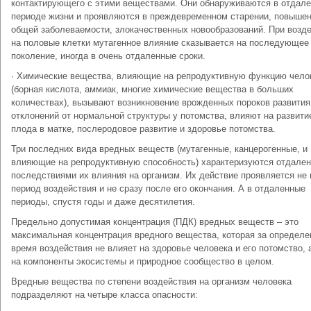
контактирующего с этими веществами. Они обнаруживаются в отдал
периоде жизни и проявляются в преждевременном старении, повыше
общей заболеваемости, злокачественных новообразований. При возд
на половые клетки мутагенное влияние сказывается на последующее
поколение, иногда в очень отдаленные сроки.
· Химические вещества, влияющие на репродуктивную функцию чело
(борная кислота, аммиак, многие химические вещества в больших
количествах), вызывают возникновение врожденных пороков развития
отклонений от нормальной структуры у потомства, влияют на развити
плода в матке, послеродовое развитие и здоровье потомства.
Три последних вида вредных веществ (мутагенные, канцерогенные, и
влияющие на репродуктивную способность) характеризуются отдале
последствиями их влияния на организм. Их действие проявляется не 
период воздействия и не сразу после его окончания. А в отдаленные
периоды, спустя годы и даже десятилетия.
Предельно допустимая концентрация (ПДК) вредных веществ – это
максимальная концентрация вредного вещества, которая за определе
время воздействия не влияет на здоровье человека и его потомство, 
на компоненты экосистемы и природное сообщество в целом.
Вредные вещества по степени воздействия на организм человека
подразделяют на четыре класса опасности: