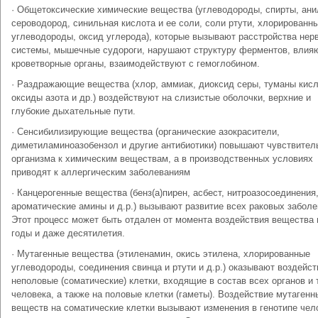
· Общетоксические химические вещества (углеводороды, спирты, ани
сероводород, синильная кислота и ее соли, соли ртути, хлорированн
углеводороды, оксид углерода), которые вызывают расстройства нер
системы, мышечные судороги, нарушают структуру ферментов, влия
кроветворные органы, взаимодействуют с гемоглобином.
· Раздражающие вещества (хлор, аммиак, диоксид серы, туманы кисл
оксиды азота и др.) воздействуют на слизистые оболочки, верхние и
глубокие дыхательные пути.
· Сенсибилизирующие вещества (органические азокрасители,
диметиламиноазобензол и другие антибиотики) повышают чувствител
организма к химическим веществам, а в производственных условиях
приводят к аллергическим заболеваниям
· Канцерогенные вещества (бенз(а)пирен, асбест, нитроазосоединения
ароматические амины и д.р.) вызывают развитие всех раковых заболе
Этот процесс может быть отдален от момента воздействия вещества 
годы и даже десятилетия.
· Мутагенные вещества (этиленамин, окись этилена, хлорированные
углеводороды, соединения свинца и ртути и д.р.) оказывают воздейст
неполовые (соматические) клетки, входящие в состав всех органов и 
человека, а также на половые клетки (гаметы). Воздействие мутагенн
веществ на соматические клетки вызывают изменения в генотипе чел