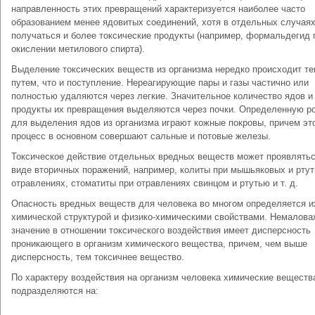
направленность этих превращений характеризуется наиболее часто
образованием менее ядовитых соединений, хотя в отдельных случаях
получаться и более токсические продукты (например, формальдегид 
окислении метилового спирта).
Выделение токсических веществ из организма нередко происходит те
путем, что и поступление. Нереагирующие пары и газы частично или
полностью удаляются через легкие. Значительное количество ядов и
продукты их превращения выделяются через почки. Определенную р
для выделения ядов из организма играют кожные покровы, причем эт
процесс в основном совершают сальные и потовые железы.
Токсическое действие отдельных вредных веществ может проявлятьс
виде вторичных поражений, например, колиты при мышьяковых и рту
отравлениях, стоматиты при отравлениях свинцом и ртутью и т. д.
Опасность вредных веществ для человека во многом определяется и
химической структурой и физико-химическими свойствами. Немалова
значение в отношении токсического воздействия имеет дисперсность
проникающего в организм химического вещества, причем, чем выше
дисперсность, тем токсичнее вещество.
По характеру воздействия на организм человека химические веществ
подразделяются на: