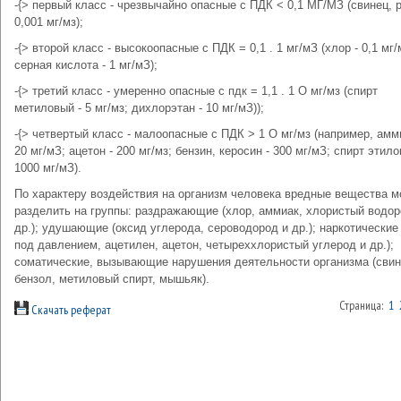
-{> первый класс - чрезвычайно опасные с ПДК < 0,1 МГ/МЗ (свинец, р
0,001 мг/мз);
-{> второй класс - высокоопасные с ПДК = 0,1 . 1 мг/мЗ (хлор - 0,1 мг/
серная кислота - 1 мг/мЗ);
-{> третий класс - умеренно опасные с пдк = 1,1 . 1 О мг/мз (спирт
метиловый - 5 мг/мз; дихлорэтан - 10 мг/мЗ));
-{> четвертый класс - малоопасные с ПДК > 1 О мг/мз (например, амм
20 мг/мЗ; ацетон - 200 мг/мз; бензин, керосин - 300 мг/мЗ; спирт этил
1000 мг/мЗ).
По характеру воздействия на организм человека вредные вещества 
разделить на группы: раздражающие (хлор, аммиак, хлористый водор
др.); удушающие (оксид углерода, сероводород и др.); наркотические 
под давлением, ацетилен, ацетон, четыреххлористый углерод и др.);
соматические, вызывающие нарушения деятельности организма (свин
бензол, метиловый спирт, мышьяк).
Страница:
1
Скачать реферат