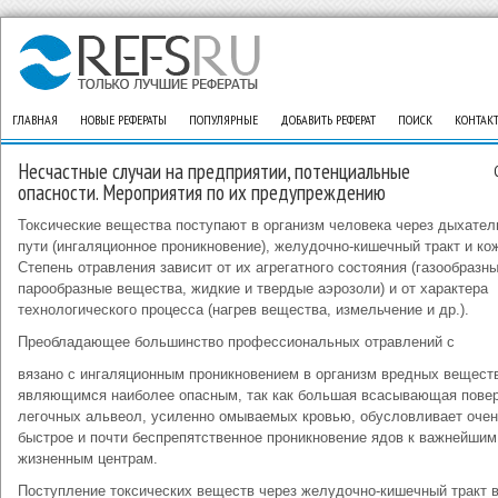
ГЛАВНАЯ
НОВЫЕ РЕФЕРАТЫ
ПОПУЛЯРНЫЕ
ДОБАВИТЬ РЕФЕРАТ
ПОИСК
КОНТАК
Несчастные случаи на предприятии, потенциальные
опасности. Мероприятия по их предупреждению
Токсические вещества поступают в организм человека через дыхате
пути (ингаляционное проникновение), желудочно-кишечный тракт и кож
Степень отравления зависит от их агрегатного состояния (газообразны
парообразные вещества, жидкие и твердые аэрозоли) и от характера
технологического процесса (нагрев вещества, измельчение и др.).
Преобладающее большинство профессиональных отравлений с
вязано с ингаляционным проникновением в организм вредных вещест
являющимся наиболее опасным, так как большая всасывающая пове
легочных альвеол, усиленно омываемых кровью, обусловливает оче
быстрое и почти беспрепятственное проникновение ядов к важнейшим
жизненным центрам.
Поступление токсических веществ через желудочно-кишечный тракт 